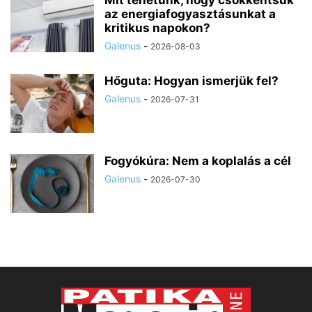
Mit tehetünk, hogy csökkentsük
az energiafogyasztásunkat a
kritikus napokon?
Galenus
-
2026-08-03
Hőguta: Hogyan ismerjük fel?
Galenus
-
2026-07-31
Fogyókúra: Nem a koplalás a cél
Galenus
-
2026-07-30