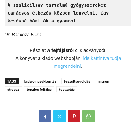
A szalicilsav tartalmú gyógyszereket 
tanácsos étkezés közben lenyelni, így 
kevésbé bántják a gyomrot.
Dr. Balaicza Erika
Részlet
A fejfájásról
c. kiadványból.
A könyvet a kiadó webshopján,
ide kattintva tudja
megrendelni
.
TAGS
fájdalomcsökkentés
feszültségoldás
migrén
stressz
tenziós fejfájás
testtartás