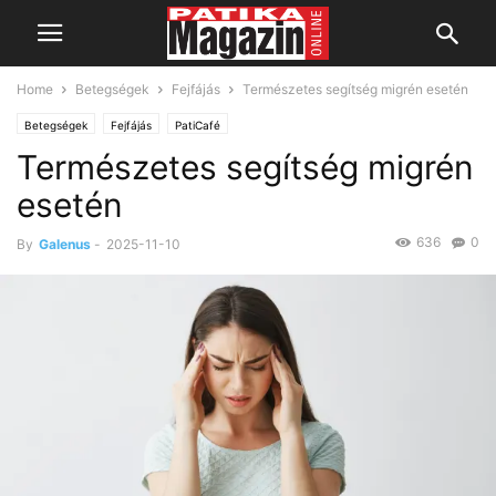
Home
Betegségek
Fejfájás
Természetes segítség migrén esetén
Betegségek
Fejfájás
PatiCafé
Természetes segítség migrén
esetén
636
0
By
Galenus
-
2025-11-10