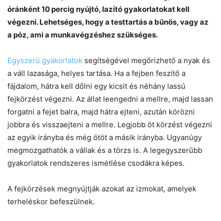
óránként 10 percig nyújtó, lazító gyakorlatokat kell
végezni. Lehetséges, hogy a testtartás a bűnös, vagy az
a póz, ami a munkavégzéshez szükséges.
Egyszerű gyakorlatok
segítségével megőrizhető a nyak és
a váll lazasága, helyes tartása. Ha a fejben feszítő a
fájdalom, hátra kell dőlni egy kicsit és néhány lassú
fejkörzést végezni. Az állat leengedni a mellre, majd lassan
forgatni a fejet balra, majd hátra ejteni, azután körözni
jobbra és visszaejteni a mellre. Legjobb öt körzést végezni
az egyik irányba és még ötöt a másik irányba. Ugyanúgy
megmozgathatók a vállak és a törzs is. A legegyszerűbb
gyakorlatok rendszeres ismétlése csodákra képes.
A fejkörzések megnyújtják azokat az izmokat, amelyek
terheléskor befeszülnek.