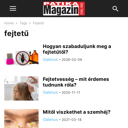
Home
Tags
Fejtetű
fejtetű
Hogyan szabaduljunk meg a
fejtetűtől?
Galenus
-
2026-02-06
Fejtetvesség – mit érdemes
tudnunk róla?
Galenus
-
2025-11-11
Mitől viszkethet a szemhéj?
Galenus
-
2021-03-18