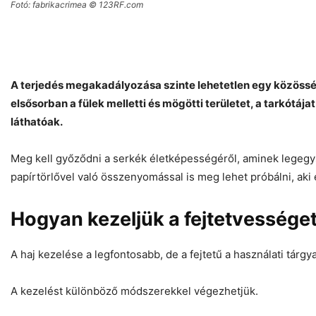
Fotó: fabrikacrimea © 123RF.com
A terjedés megakadályozása szinte lehetetlen egy közössé
elsősorban a fülek melletti és mögötti területet, a tarkótája
láthatóak.
Meg kell győződni a serkék életképességéről, aminek legegy
papírtörlővel való összenyomással is meg lehet próbálni, aki 
Hogyan kezeljük a fejtetvessége
A haj kezelése a legfontosabb, de a fejtetű a használati tárgyak
A kezelést különböző módszerekkel végezhetjük.