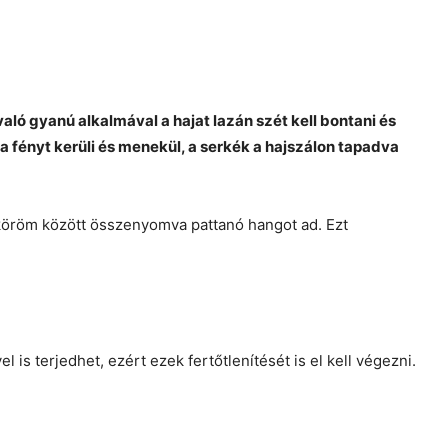
való gyanú alkalmával a hajat lazán szét kell bontani és
tű a fényt kerüli és menekül, a serkék a hajszálon tapadva
köröm között összenyomva pattanó hangot ad. Ezt
l is terjedhet, ezért ezek fertőtlenítését is el kell végezni.