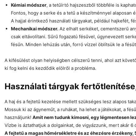
Kémiai módszer
, a tetűírtó hajszeszből többféle is kap
Fontos, hogy a serke és a tetű a készítménnyel alaposan ér
A hajjal érintkező használati tárgyakat, például hajkefét, f
Mechanikai módszer.
Az elhalt serkéket, cementszerű any
csak eltávolítani. Sűrű fogazatú fésűvel, úgynevezett serke
fésűn. Minden lehúzás után, forró vízzel öblítsük le a fésűt
A kifésülést olyan helyiségben célszerű tenni, ahol azt köve
ki fog kelni és kezdődik elölről a probléma.
Használati tárgyak fertőtlenítése,
A haj és a fejtetű kezelése mellett szükséges lesz alapos takar
Mossuk ki az ágyneműt, a ruhákat, ha lehet a játékokat, a fés
használjunk!
Amit nem tudunk kimosni, egy légmentesen lez
Vízbe is áztathatjuk a dolgainkat, de vigyázzunk, mert akár 6
A fejtetű a magas hőmérsékletre és az éhezésre érzékeny,