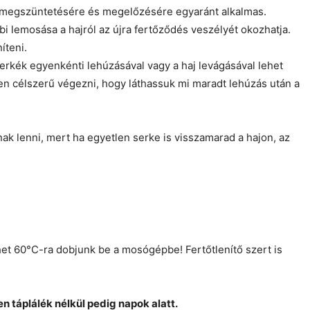
ali megszüntetésére és megelőzésére egyaránt alkalmas.
bi lemosása a hajról az újra fertőződés veszélyét okozhatja.
íteni.
serkék egyenkénti lehúzásával vagy a haj levágásával lehet
elyen célszerű végezni, hogy láthassuk mi maradt lehúzás után a
ak lenni, mert ha egyetlen serke is visszamarad a hajon, az
ehet 60°C-ra dobjunk be a mosógépbe! Fertőtlenítő szert is
 táplálék nélkül pedig napok alatt.