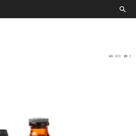
988
0