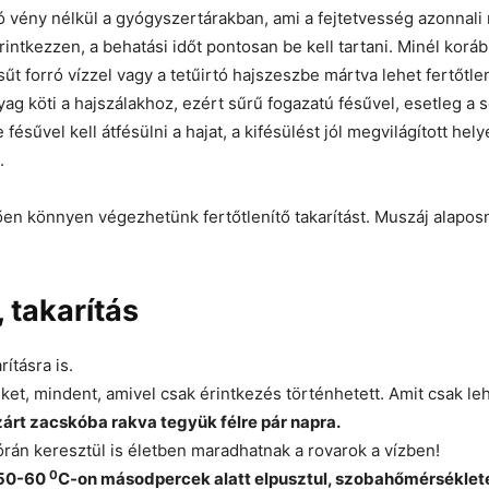
ható vény nélkül a gyógyszertárakban, ami a fejtetvesség azonn
intkezzen, a behatási időt pontosan be kell tartani. Minél koráb
ésűt forró vízzel vagy a tetűirtó hajszeszbe mártva lehet fertőtlen
ag köti a hajszálakhoz, ezért sűrű fogazatú fésűvel, esetleg a 
 fésűvel kell átfésülni a hajat, a kifésülést jól megvilágított h
.
tően könnyen végezhetünk fertőtlenítő takarítást. Muszáj alaposn
 takarítás
ításra is.
űket, mindent, amivel csak érintkezés történhetett. Amit csak l
árt zacskóba rakva tegyük félre pár napra.
 órán keresztül is életben maradhatnak a rovarok a vízben!
0
 50-60
C-on másodpercek alatt elpusztul, szobahőmérsékleten