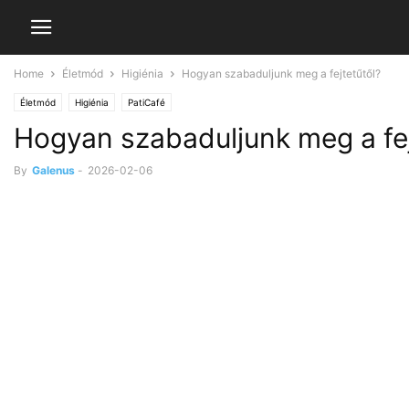
Home
Életmód
Higiénia
Hogyan szabaduljunk meg a fejtetűtől?
Életmód
Higiénia
PatiCafé
Hogyan szabaduljunk meg a fej
By
Galenus
-
2026-02-06