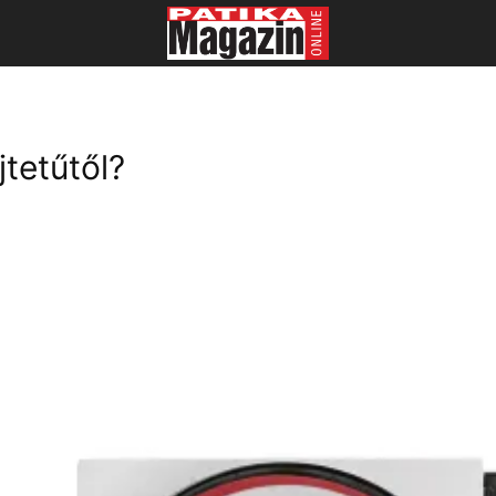
tetűtől?