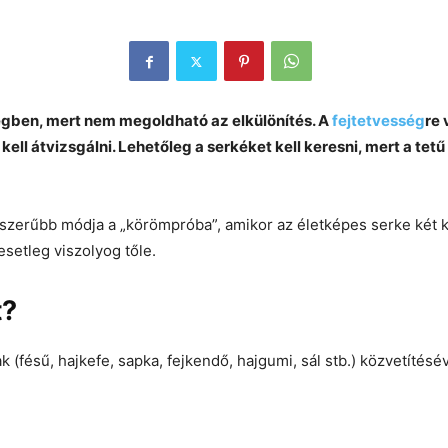
gben, mert nem megoldható az elkülönítés. A
fejtetvesség
re 
t kell átvizsgálni. Lehetőleg a serkéket kell keresni, mert a te
szerűbb módja a „körömpróba”, amikor az életképes serke két 
esetleg viszolyog tőle.
t?
 (fésű, hajkefe, sapka, fejkendő, hajgumi, sál stb.) közvetítéséve