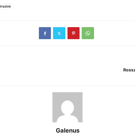
érszívó
Rossz
Galenus