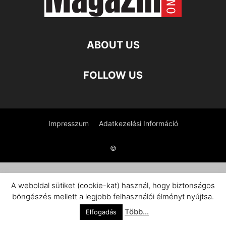
ABOUT US
FOLLOW US
Impresszum
Adatkezelési Információ
©
A weboldal sütiket (cookie-kat) használ, hogy biztonságos
böngészés mellett a legjobb felhasználói élményt nyújtsa.
Több...
Elfogadás