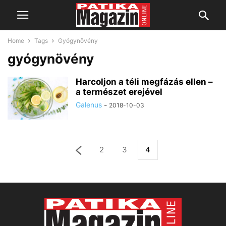
Home
Tags
Gyógynövény
gyógynövény
Harcoljon a téli megfázás ellen –
a természet erejével
Galenus
-
2018-10-03
2
3
4