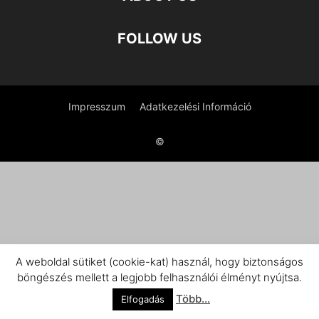
FOLLOW US
Impresszum
Adatkezelési Információ
©
A weboldal sütiket (cookie-kat) használ, hogy biztonságos
böngészés mellett a legjobb felhasználói élményt nyújtsa.
Több...
Elfogadás