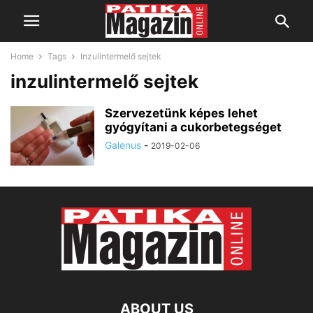
Home
Tags
Inzulintermelő sejtek
inzulintermelő sejtek
Szervezetünk képes lehet
gyógyítani a cukorbetegséget
Galenus
-
2019-02-06
ABOUT US