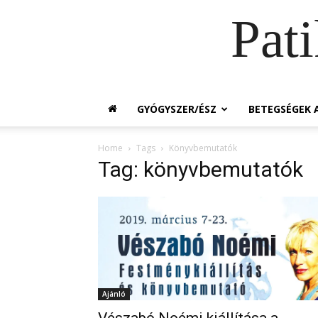
Pat
GYÓGYSZER/ÉSZ
BETEGSÉGEK A
Home
Tags
Könyvbemutatók
Tag: könyvbemutatók
Ajánló
Vészabó Noémi kiállítása a