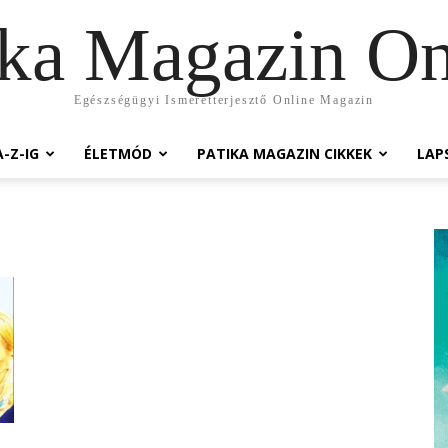
ika Magazin On
Egészségügyi Ismeretterjesztő Online Magazin
-Z-IG
ÉLETMÓD
PATIKA MAGAZIN CIKKEK
LAP