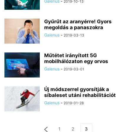
Galenus
-
2019-10-13
Gyűrűt az aranyérre! Gyors
megoldás a panaszokra
Galenus
-
2019-03-13
Műtétet irányított 5G
mobilhálózaton egy orvos
Galenus
-
2019-03-01
Új módszerrel gyorsítják a
síbaleset utáni rehabilitációt
Galenus
-
2019-01-28
1
2
3