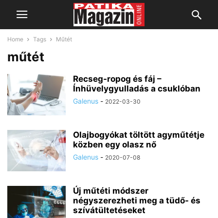
Home
Tags
Műtét
műtét
Recseg-ropog és fáj –
Ínhüvelygyulladás a csuklóban
Galenus
-
2022-03-30
Olajbogyókat töltött agyműtétje
közben egy olasz nő
Galenus
-
2020-07-08
Új műtéti módszer
négyszerezheti meg a tüdő- és
szívátültetéseket