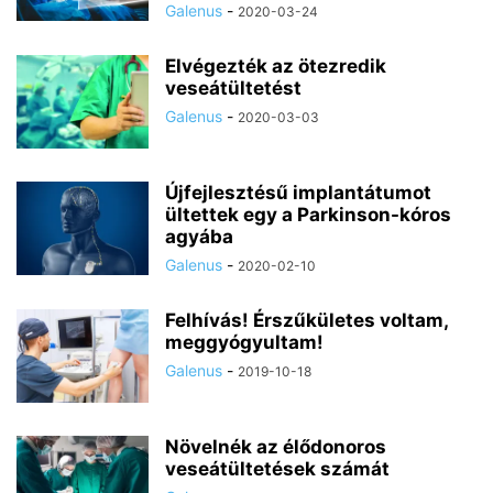
Galenus
-
2020-03-24
Elvégezték az ötezredik
veseátültetést
Galenus
-
2020-03-03
Újfejlesztésű implantátumot
ültettek egy a Parkinson-kóros
agyába
Galenus
-
2020-02-10
Felhívás! Érszűkületes voltam,
meggyógyultam!
Galenus
-
2019-10-18
Növelnék az élődonoros
veseátültetések számát