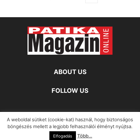
ABOUT US
FOLLOW US
A weboldal sütiket (cookie-kat) használ, hogy biztonságos
Impresszum
Adatkezelési Információ
böngészés mellett a legjobb felhasználói élményt nyújtsa.
Több...
©
Elfogadás