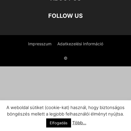
FOLLOW US
Impresszum
Adatkezelési Információ
©
A weboldal sütiket (cookie-kat) használ, hogy biztonságos
böngészés mellett a legjobb felhasználói élményt nyújtsa.
Több...
Elfogadás