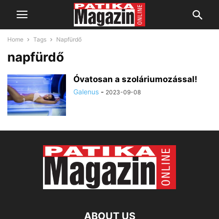
Home
Tags
Napfürdő
napfürdő
Óvatosan a szoláriumozással!
Galenus
-
2023-09-08
ABOUT US