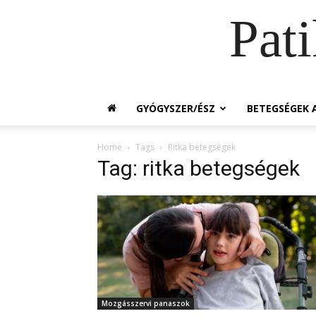
Pat
GYÓGYSZER/ÉSZ
BETEGSÉGEK A
Home
Tags
Ritka betegségek
Tag: ritka betegségek
Mozgásszervi panaszok