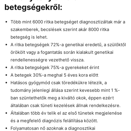
betegségekről:
Több mint 6000 ritka betegséget diagnosztizáltak már a
szakemberek, becslések szerint akár 8000 ritka
betegség is lehet.
A ritka betegségek 72%-a genetikai eredetű, a szülőktől
örökölt vagy a fogantatás során kialakult genetikai
rendellenességre vezethető vissza.
A ritka betegségek 75%-a gyerekeket érint
A betegek 30%-a meghal 5 éves kora előtt
Hatásos gyógymód csak töredékükre létezik, a
tudomány jelenlegi állása szerint kevesebb mint 1 %-
ban szüntethetők meg a kiváltó okok, éppen ezért
általában csak tüneti kezelések állnak rendelkezésre.
Általában több év telik el az első tünetek megjelenése
és a megfelelő diagnózis felállítása között.
Folyamatosan nő azoknak a diagnosztikai