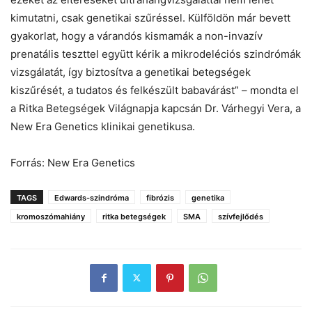
kimutatni, csak genetikai szűréssel. Külföldön már bevett
gyakorlat, hogy a várandós kismamák a non-invazív
prenatális teszttel együtt kérik a mikrodeléciós szindrómák
vizsgálatát, így biztosítva a genetikai betegségek
kiszűrését, a tudatos és felkészült babavárást” – mondta el
a Ritka Betegségek Világnapja kapcsán Dr. Várhegyi Vera, a
New Era Genetics klinikai genetikusa.
Forrás: New Era Genetics
TAGS
Edwards-szindróma
fibrózis
genetika
kromoszómahiány
ritka betegségek
SMA
szívfejlődés