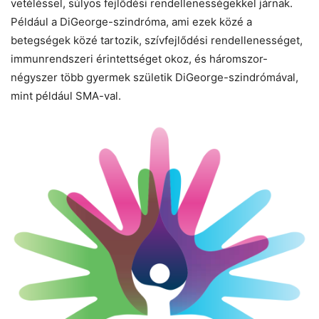
vetéléssel, súlyos fejlődési rendellenességekkel járnak.
Például a DiGeorge-szindróma, ami ezek közé a
betegségek közé tartozik, szívfejlődési rendellenességet,
immunrendszeri érintettséget okoz, és háromszor-
négyszer több gyermek születik DiGeorge-szindrómával,
mint például SMA-val.