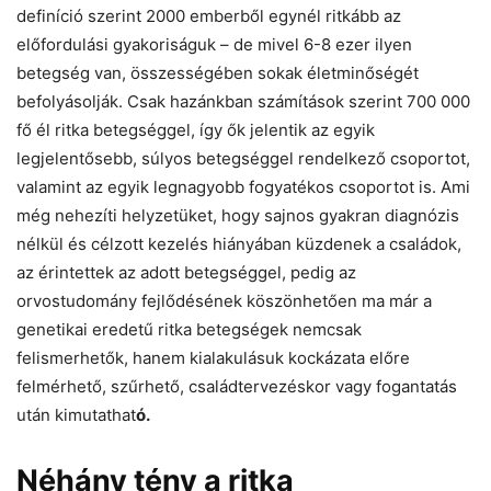
definíció szerint 2000 emberből egynél ritkább az
előfordulási gyakoriságuk – de mivel 6-8 ezer ilyen
betegség van, összességében sokak életminőségét
befolyásolják. Csak hazánkban számítások szerint 700 000
fő él ritka betegséggel, így ők jelentik az egyik
legjelentősebb, súlyos betegséggel rendelkező csoportot,
valamint az egyik legnagyobb fogyatékos csoportot is. Ami
még nehezíti helyzetüket, hogy sajnos gyakran diagnózis
nélkül és célzott kezelés hiányában küzdenek a családok,
az érintettek az adott betegséggel, pedig az
orvostudomány fejlődésének köszönhetően ma már a
genetikai eredetű ritka betegségek nemcsak
felismerhetők, hanem kialakulásuk kockázata előre
felmérhető, szűrhető, családtervezéskor vagy fogantatás
után kimutathat
ó.
Néhány tény a ritka