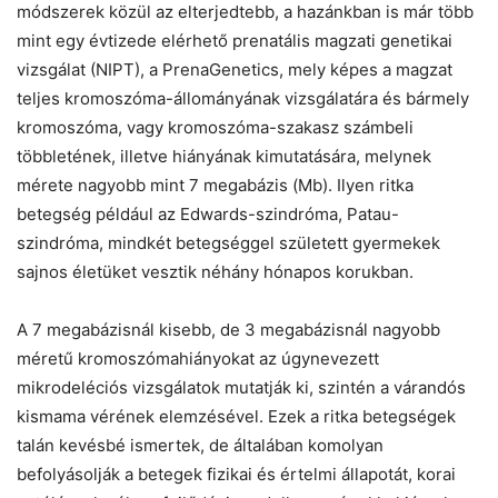
módszerek közül az elterjedtebb, a hazánkban is már több
mint egy évtizede elérhető prenatális magzati genetikai
vizsgálat (NIPT), a PrenaGenetics, mely képes a magzat
teljes kromoszóma-állományának vizsgálatára és bármely
kromoszóma, vagy kromoszóma-szakasz számbeli
többletének, illetve hiányának kimutatására, melynek
mérete nagyobb mint 7 megabázis (Mb). Ilyen ritka
betegség például az Edwards-szindróma, Patau-
szindróma, mindkét betegséggel született gyermekek
sajnos életüket vesztik néhány hónapos korukban.
A 7 megabázisnál kisebb, de 3 megabázisnál nagyobb
méretű kromoszómahiányokat az úgynevezett
mikrodeléciós vizsgálatok mutatják ki, szintén a várandós
kismama vérének elemzésével. Ezek a ritka betegségek
talán kevésbé ismertek, de általában komolyan
befolyásolják a betegek fizikai és értelmi állapotát, korai