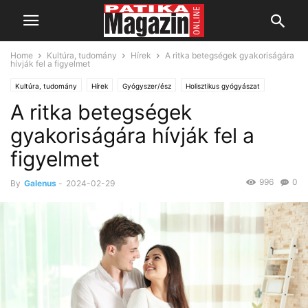
Home
Kultúra, tudomány
Hírek
A ritka betegségek gyakoriságára
hívják fel a figyelmet
Kultúra, tudomány
Hírek
Gyógyszer/ész
Holisztikus gyógyászat
A ritka betegségek
gyakoriságára hívják fel a
figyelmet
996
0
By
Galenus
-
2024-02-29