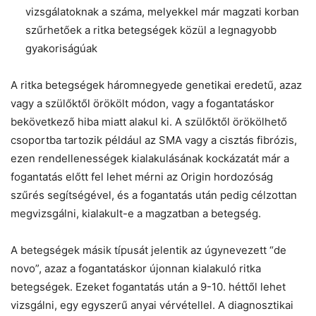
vizsgálatoknak a száma, melyekkel már magzati korban
szűrhetőek a ritka betegségek közül a legnagyobb
gyakoriságúak
A ritka betegségek háromnegyede genetikai eredetű, azaz
vagy a szülőktől örökölt módon, vagy a fogantatáskor
bekövetkező hiba miatt alakul ki. A szülőktől örökölhető
csoportba tartozik például az SMA vagy a cisztás fibrózis,
ezen rendellenességek kialakulásának kockázatát már a
fogantatás előtt fel lehet mérni az Origin hordozóság
szűrés segítségével, és a fogantatás után pedig célzottan
megvizsgálni, kialakult-e a magzatban a betegség.
A betegségek másik típusát jelentik az úgynevezett “de
novo”, azaz a fogantatáskor újonnan kialakuló ritka
betegségek. Ezeket fogantatás után a 9-10. héttől lehet
vizsgálni, egy egyszerű anyai vérvétellel. A diagnosztikai