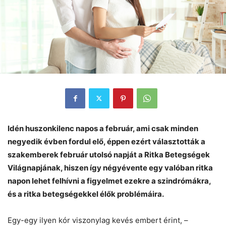
Idén huszonkilenc napos a február, ami csak minden
negyedik évben fordul elő, éppen ezért választották a
szakemberek február utolsó napját a Ritka Betegségek
Világnapjának, hiszen így négyévente egy valóban ritka
napon lehet felhívni a figyelmet ezekre a szindrómákra,
és a ritka betegségekkel élők problémáira.
Egy-egy ilyen kór viszonylag kevés embert érint, –