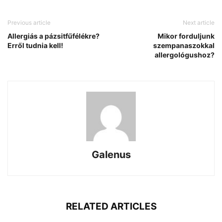
Previous article
Next article
Allergiás a pázsitfűfélékre?
Mikor forduljunk
Erről tudnia kell!
szempanaszokkal
allergológushoz?
Galenus
RELATED ARTICLES