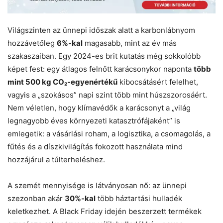
Világszinten az ünnepi időszak alatt a karbonlábnyom
hozzávetőleg
6%-kal
magasabb, mint az év más
szakaszaiban. Egy 2024-es brit kutatás még sokkolóbb
képet fest: egy átlagos felnőtt karácsonykor naponta
több
mint 500 kg CO₂-egyenértékű
kibocsátásért felelhet,
vagyis a „szokásos” napi szint több mint húszszorosáért.
Nem véletlen, hogy klímavédők a karácsonyt a „világ
legnagyobb éves környezeti katasztrófájaként” is
emlegetik: a vásárlási roham, a logisztika, a csomagolás, a
fűtés és a díszkivilágítás fokozott használata mind
hozzájárul a túlterheléshez.
A szemét mennyisége is látványosan nő: az ünnepi
szezonban akár
30%-kal
több háztartási hulladék
keletkezhet. A Black Friday idején beszerzett termékek