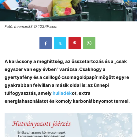
Fotó: freeman83 © 123RF.com
A karácsony a meghittség, az összetartozás és a „csak
egyszer van egy évben” varázsa. Csakhogy a
gyertyafény és a csillogó csomagolópapír mögött egyre
gyakrabban felvillan a másik oldal is: az ünnepi
túlfogyasztás, amely
hulladék
ot, extra
energiahasználatot és komoly karbonlábnyomot termel.