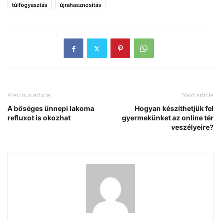
túlfogyasztás
újrahasznosítás
Previous article
Next article
A bőséges ünnepi lakoma
Hogyan készíthetjük fel
refluxot is okozhat
gyermekünket az online tér
veszélyeire?