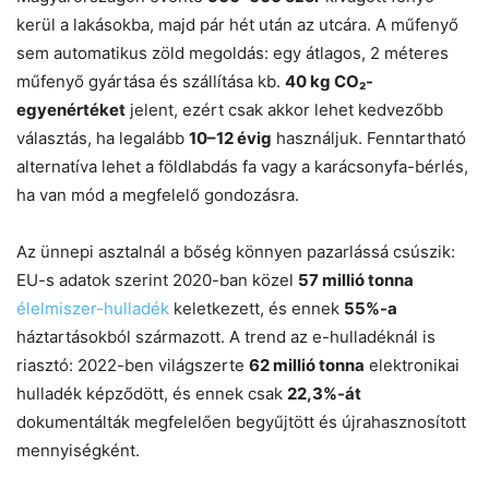
kerül a lakásokba, majd pár hét után az utcára. A műfenyő
sem automatikus zöld megoldás: egy átlagos, 2 méteres
műfenyő gyártása és szállítása kb.
40 kg CO₂-
egyenértéket
jelent, ezért csak akkor lehet kedvezőbb
választás, ha legalább
10–12 évig
használjuk. Fenntartható
alternatíva lehet a földlabdás fa vagy a karácsonyfa-bérlés,
ha van mód a megfelelő gondozásra.
Az ünnepi asztalnál a bőség könnyen pazarlássá csúszik:
EU-s adatok szerint 2020-ban közel
57 millió tonna
élelmiszer-hulladék
keletkezett, és ennek
55%-a
háztartásokból származott. A trend az e-hulladéknál is
riasztó: 2022-ben világszerte
62 millió tonna
elektronikai
hulladék képződött, és ennek csak
22,3%-át
dokumentálták megfelelően begyűjtött és újrahasznosított
mennyiségként.