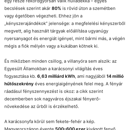
egy része rekordgyorsan válik hulladékká – egyes
becslések szerint akár
80%
is rövid úton a szemétben
vagy égetőben végezheti. Ehhez jön a
„kényszerajándékok” jelensége: a megfelelési kényszerből
megvett, alig használt tárgyak előállítása ugyanúgy
nyersanyagot és energiát igényel, mint bármi más, a végén
mégis a fiók mélyén vagy a kukában kötnek ki.
És miközben minden csillog, a villanyóra sem alszik: az
Egyesült Államokban a karácsonyi világítás éves
fogyasztása kb.
6,63 milliárd kWh
, ami nagyjából
14 millió
hűtőszekrény
éves energiaigényének felel meg. A fényár
ráadásul fényszennyezést is okoz: a cikk szerint
decemberben sok nagyváros éjszakai fényerő-
növekedése az űrből is érzékelhető.
A karácsonyfa körül sem fekete-fehér a kép.
Magyarországon évente
500–600 ezer
kivágott fenyő