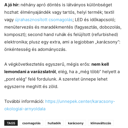
A jó hír:
néhány apró döntés is látványos különbséget
hozhat: élményajándék vagy tartós, helyi termék; textil
vagy
újrahasznosított csomagolás
; LED és időkapcsoló;
menütervezés és maradékmentés (fagyasztás, dobozolás,
komposzt); second hand ruhák és felújított (refurbished)
elektronika; plusz egy extra, ami a legjobban „karácsony”:
önkéntesség és adományozás.
A végkövetkeztetés egyszerű, mégis erős:
nem kell
lemondani a varázslatról
, elég, ha a „még több” helyett a
„pont elég” felé fordulunk. A szeretet ünnepe lehet
egyszerre meghitt és zöld.
További információ:
https://unnepek.center/karacsony-
okologiai-arnyoldala
TAGS
csomagolás
hulladék
karácsony
klímaváltozás