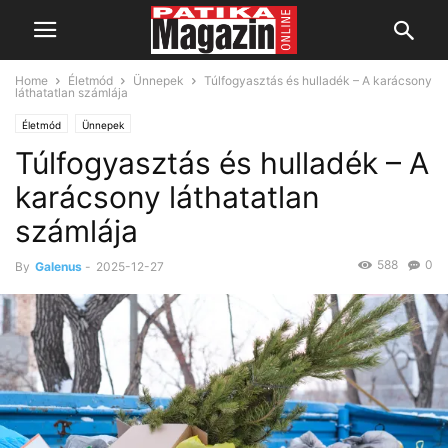
Home
Életmód
Ünnepek
Túlfogyasztás és hulladék – A karácsony
láthatatlan számlája
Életmód
Ünnepek
Túlfogyasztás és hulladék – A
karácsony láthatatlan
számlája
588
0
By
Galenus
-
2025-12-27