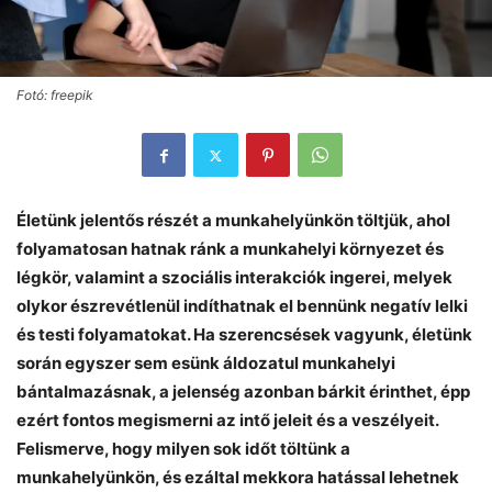
Fotó: freepik
Életünk jelentős részét a munkahelyünkön töltjük, ahol
folyamatosan hatnak ránk a munkahelyi környezet és
légkör, valamint a szociális interakciók ingerei, melyek
olykor észrevétlenül indíthatnak el bennünk negatív lelki
és testi folyamatokat. Ha szerencsések vagyunk, életünk
során egyszer sem esünk áldozatul munkahelyi
bántalmazásnak, a jelenség azonban bárkit érinthet, épp
ezért fontos megismerni az intő jeleit és a veszélyeit.
Felismerve, hogy milyen sok időt töltünk a
munkahelyünkön, és ezáltal mekkora hatással lehetnek