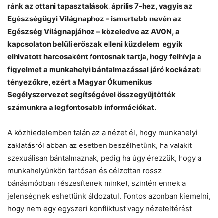
ránk az ottani tapasztalások, április 7-hez, vagyis az
Egészségügyi Világnaphoz – ismertebb nevén az
Egészség Világnapjához – közeledve az AVON, a
kapcsolaton belüli erőszak elleni küzdelem egyik
elhivatott harcosaként fontosnak tartja, hogy felhívja a
figyelmet a munkahelyi bántalmazással járó kockázati
tényezőkre, ezért a Magyar Ökumenikus
Segélyszervezet segítségével összegyűjtötték
számunkra a legfontosabb információkat.
A közhiedelemben talán az a nézet él, hogy munkahelyi
zaklatásról abban az esetben beszélhetünk, ha valakit
szexuálisan bántalmaznak, pedig ha úgy érezzük, hogy a
munkahelyünkön tartósan és célzottan rossz
bánásmódban részesítenek minket, szintén ennek a
jelenségnek eshettünk áldozatul. Fontos azonban kiemelni,
hogy nem egy egyszeri konfliktust vagy nézeteltérést