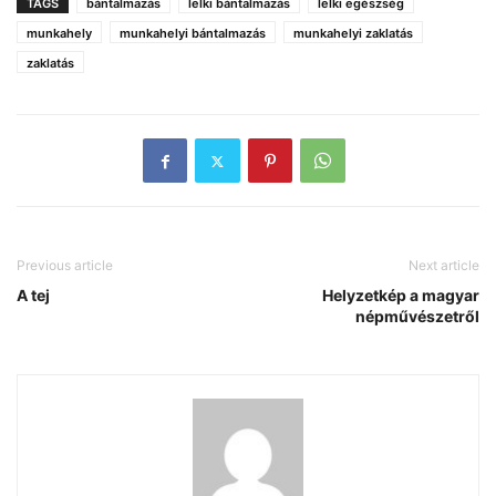
TAGS
bántalmazás
lelki bántalmazás
lelki egészség
munkahely
munkahelyi bántalmazás
munkahelyi zaklatás
zaklatás
Previous article
Next article
A tej
Helyzetkép a magyar
népművészetről