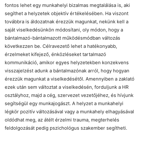
fontos lehet egy munkahelyi bizalmas megtalálása is, aki
segíthet a helyzetek objektív értékelésében. Ha viszont
továbbra is áldozatnak érezzük magunkat, nekünk kell a
saját viselkedésünkön módosítani, oly módon, hogy a
bántalmazó-bántalmazott működésmódban változás
következzen be. Célravezető lehet a hatékonyabb,
érzelmeket kifejező, énközléseket tartalmazó
kommunikáció, amikor egyes helyzetekben konzekvens
visszajelzést adunk a bántalmazónak arról, hogy hogyan
érezzük magunkat a viselkedésétől. Amennyiben a zaklató
ezek után sem változtat a viselkedésén, forduljunk a HR
osztályhoz, majd a cég, szervezet vezetőjéhez, és hívjunk
segítségül egy munkajogászt. A helyzet a munkahelyi
légkör pozitív változásával vagy a munkahely elhagyásával
oldódhat meg, az átélt érzelmi trauma, megterhelés
feldolgozását pedig pszichológus szakember segítheti.