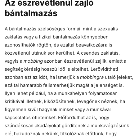
Az észrevétlenül zajló
bántalmazás
A bántalmazás szélsőséges formái, mint a szexuális
zaklatás vagy a fizikai bántalmazás könnyebben
azonosíthatók rögtön, és ezáltal beavatkozásra is
közvetlenül utánuk sor kerülhet. A csendes zaklatás,
vagyis a
mobbing
azonban észrevétlenül zajlik, emiatt a
segítségkérésig hosszú idő is eltelhet. Lerövidítheti
azonban ezt az időt, ha ismerjük a
mobbingra
utaló jeleket,
ezáltal hamarabb felismerhetjük magát a jelenséget is.
Ilyen lehet például, ha a munkahelyen folyamatosan
kritikával illetnek, kiközösítenek, levegőnek néznek, ha
figyelmen kívül hagynak minket vagy a munkával
kapcsolatos ötleteinket. Előfordulhat az is, hogy
szándékosan akadályokat gördítenek a munkavégzésünk
elé, hazudoznak nekünk, titkolóznak előttünk, hogy