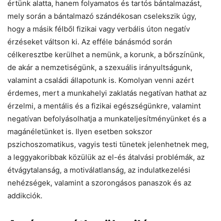
értünk alatta, hanem folyamatos és tartós bántalmazást,
mely során a bántalmazó szándékosan cselekszik úgy,
hogy a másik félből fizikai vagy verbális úton negatív
érzéseket váltson ki. Az efféle bánásmód során
célkeresztbe kerülhet a nemünk, a korunk, a bőrszínünk,
de akár a nemzetiségünk, a szexuális irányultságunk,
valamint a családi állapotunk is. Komolyan venni azért
érdemes, mert a munkahelyi zaklatás negatívan hathat az
érzelmi, a mentális és a fizikai egészségünkre, valamint
negatívan befolyásolhatja a munkateljesítményünket és a
magánéletünket is. Ilyen esetben sokszor
pszichoszomatikus, vagyis testi tünetek jelenhetnek meg,
a leggyakoribbak közülük az el-és átalvási problémák, az
étvágytalanság, a motiválatlanság, az indulatkezelési
nehézségek, valamint a szorongásos panaszok és az
addikciók.