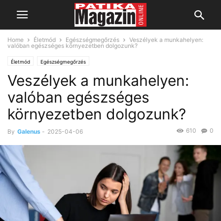
Home
Életmód
Egészségmegőrzés
Veszélyek a munkahelyen:
valóban egészséges környezetben dolgozunk?
Életmód
Egészségmegőrzés
Veszélyek a munkahelyen:
valóban egészséges
környezetben dolgozunk?
610
0
By
Galenus
-
2025-04-06