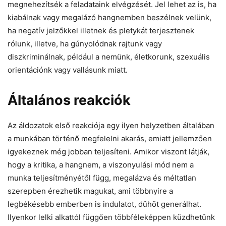
megnehezítsék a feladataink elvégzését. Jel lehet az is, ha
kiabálnak vagy megalázó hangnemben beszélnek velünk,
ha negatív jelzőkkel illetnek és pletykát terjesztenek
rólunk, illetve, ha gúnyolódnak rajtunk vagy
diszkriminálnak, például a nemünk, életkorunk, szexuális
orientációnk vagy vallásunk miatt.
Általános reakciók
Az áldozatok első reakciója egy ilyen helyzetben általában
a munkában történő megfelelni akarás, emiatt jellemzően
igyekeznek még jobban teljesíteni. Amikor viszont látják,
hogy a kritika, a hangnem, a viszonyulási mód nem a
munka teljesítményétől függ, megalázva és méltatlan
szerepben érezhetik magukat, ami többnyire a
legbékésebb emberben is indulatot, dühöt generálhat.
Ilyenkor lelki alkattól függően többféleképpen küzdhetünk