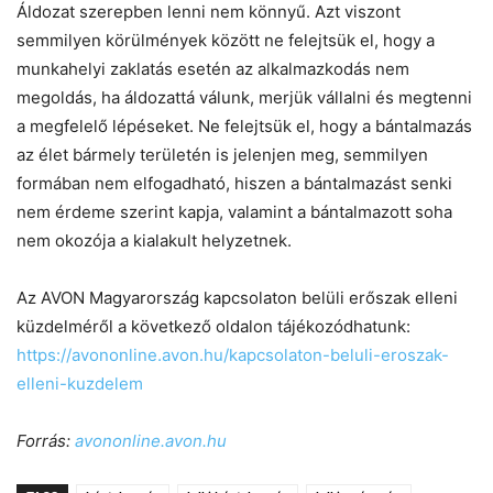
Áldozat szerepben lenni nem könnyű. Azt viszont
semmilyen körülmények között ne felejtsük el, hogy a
munkahelyi zaklatás esetén az alkalmazkodás nem
megoldás, ha áldozattá válunk, merjük vállalni és megtenni
a megfelelő lépéseket. Ne felejtsük el, hogy a bántalmazás
az élet bármely területén is jelenjen meg, semmilyen
formában nem elfogadható, hiszen a bántalmazást senki
nem érdeme szerint kapja, valamint a bántalmazott soha
nem okozója a kialakult helyzetnek.
Az AVON Magyarország kapcsolaton belüli erőszak elleni
küzdelméről a következő oldalon tájékozódhatunk:
https://avononline.avon.hu/kapcsolaton-beluli-eroszak-
elleni-kuzdelem
Forrás:
avononline.avon.hu