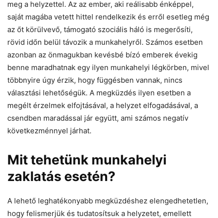
meg a helyzettel. Az az ember, aki reálisabb énképpel,
saját magába vetett hittel rendelkezik és erről esetleg még
az őt körülvevő, támogató szociális háló is megerősíti,
rövid időn belül távozik a munkahelyről. Számos esetben
azonban az önmagukban kevésbé bízó emberek évekig
benne maradhatnak egy ilyen munkahelyi légkörben, mivel
többnyire úgy érzik, hogy függésben vannak, nincs
választási lehetőségük. A megküzdés ilyen esetben a
megélt érzelmek elfojtásával, a helyzet elfogadásával, a
csendben maradással jár együtt, ami számos negatív
következménnyel járhat.
Mit tehetünk munkahelyi
zaklatás esetén?
A lehető leghatékonyabb megküzdéshez elengedhetetlen,
hogy felismerjük és tudatosítsuk a helyzetet, emellett