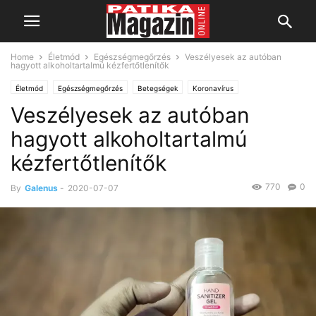
Home
Életmód
Egészségmegőrzés
Veszélyesek az autóban
hagyott alkoholtartalmú kézfertőtlenítők
Életmód
Egészségmegőrzés
Betegségek
Koronavírus
Veszélyesek az autóban
hagyott alkoholtartalmú
kézfertőtlenítők
770
0
By
Galenus
-
2020-07-07