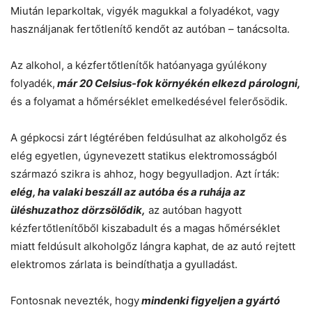
Miután leparkoltak, vigyék magukkal a folyadékot, vagy
használjanak fertőtlenítő kendőt az autóban – tanácsolta.
Az alkohol, a kézfertőtlenítők hatóanyaga gyúlékony
folyadék,
már 20 Celsius-fok környékén elkezd párologni,
és a folyamat a hőmérséklet emelkedésével felerősödik.
A gépkocsi zárt légtérében feldúsulhat az alkoholgőz és
elég egyetlen, úgynevezett statikus elektromosságból
származó szikra is ahhoz, hogy begyulladjon. Azt írták:
elég, ha valaki beszáll az autóba és a ruhája az
üléshuzathoz dörzsölődik,
az autóban hagyott
kézfertőtlenítőből kiszabadult és a magas hőmérséklet
miatt feldúsult alkoholgőz lángra kaphat, de az autó rejtett
elektromos zárlata is beindíthatja a gyulladást.
Fontosnak nevezték, hogy
mindenki figyeljen a gyártó