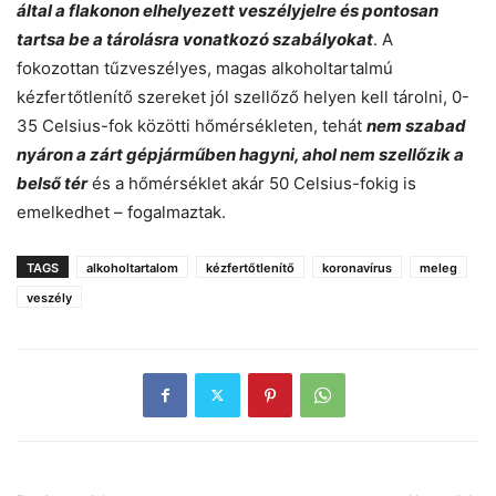
által a flakonon elhelyezett veszélyjelre és pontosan
tartsa be a tárolásra vonatkozó szabályokat
. A
fokozottan tűzveszélyes, magas alkoholtartalmú
kézfertőtlenítő szereket jól szellőző helyen kell tárolni, 0-
35 Celsius-fok közötti hőmérsékleten, tehát
nem szabad
nyáron a zárt gépjárműben hagyni, ahol nem szellőzik a
belső tér
és a hőmérséklet akár 50 Celsius-fokig is
emelkedhet – fogalmaztak.
TAGS
alkoholtartalom
kézfertőtlenítő
koronavírus
meleg
veszély