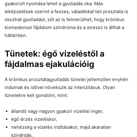
gyakorolt nyomása lehet a gyulladás oka. Más
elképzelések szerint a feszes, váladékkal teli prosztata is
okozhat gyulladást, sőt az is felmerülhet, hogy krónikus
kismedencei fájdalom szindróma és a stressz is állhat a
háttérben.
Tünetek: égő vizeléstől a
fájdalmas ejakulációig
A krónikus prosztatagyulladás tünetei jellemzően enyhén
indulnak és idővel növekszik az intenzitásuk. Olyan
tünetekre kell gondolni, mint:
állandó vagy nagyon gyakori vizelési inger,
égő érzés vizeléskor,
nehézség a vizelés indításakor, majd akaratlan
szivárgás,