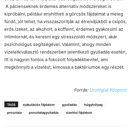
A pácienseknek érdemes alternatív módszereket is
kipróbálni, például enyhítheti a görcsös fájdalmat a meleg
fürdő, jót tehet, ha visszaszorítják az étrendjükből a csípős,
erős ízeket, az alkoholt, a koffeint, érdemes gyakorolni az
intimtornát, és keresni egy stresszoldó módszert, akár
pszichológus segítségével. Valamint, ahogy minden
vizeletkiválasztó rendszerben jelentkező gyulladás esetén,
itt is nagyon fontos a fokozott folyadékbevitel, ami
megkönnyíti a vizelést, kimossa a baktériumok egy részét.
Forrás:
Urológiai Központ
TAGS
ejakulációs fájdalom
gyulladás
húgyhólyag
prosztata
prosztatagyulladás
vizelési fájdalom