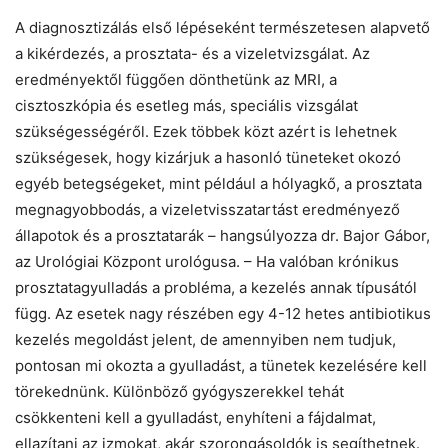
A diagnosztizálás első lépéseként természetesen alapvető
a kikérdezés, a prosztata- és a vizeletvizsgálat. Az
eredményektől függően dönthetünk az MRI, a
cisztoszkópia és esetleg más, speciális vizsgálat
szükségességéről. Ezek többek közt azért is lehetnek
szükségesek, hogy kizárjuk a hasonló tüneteket okozó
egyéb betegségeket, mint például a hólyagkő, a prosztata
megnagyobbodás, a vizeletvisszatartást eredményező
állapotok és a prosztatarák – hangsúlyozza dr. Bajor Gábor,
az Urológiai Központ urológusa. – Ha valóban krónikus
prosztatagyulladás a probléma, a kezelés annak típusától
függ. Az esetek nagy részében egy 4-12 hetes antibiotikus
kezelés megoldást jelent, de amennyiben nem tudjuk,
pontosan mi okozta a gyulladást, a tünetek kezelésére kell
törekednünk. Különböző gyógyszerekkel tehát
csökkenteni kell a gyulladást, enyhíteni a fájdalmat,
ellazítani az izmokat, akár szorongásoldók is segíthetnek.