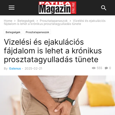
Home
Betegségek
Prosztatapanaszok
Vizelési és ejakulációs
fájdalom is lehet a krónikus prosztatagyulladás tünete
Betegségek
Prosztatapanaszok
Vizelési és ejakulációs
fájdalom is lehet a krónikus
prosztatagyulladás tünete
555
0
By
Galenus
-
2025-02-21