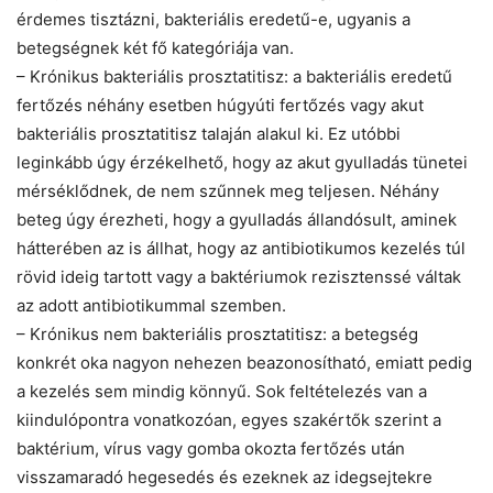
érdemes tisztázni, bakteriális eredetű-e, ugyanis a
betegségnek két fő kategóriája van.
– Krónikus bakteriális prosztatitisz: a bakteriális eredetű
fertőzés néhány esetben húgyúti fertőzés vagy akut
bakteriális prosztatitisz talaján alakul ki. Ez utóbbi
leginkább úgy érzékelhető, hogy az akut gyulladás tünetei
mérséklődnek, de nem szűnnek meg teljesen. Néhány
beteg úgy érezheti, hogy a gyulladás állandósult, aminek
hátterében az is állhat, hogy az antibiotikumos kezelés túl
rövid ideig tartott vagy a baktériumok rezisztenssé váltak
az adott antibiotikummal szemben.
– Krónikus nem bakteriális prosztatitisz: a betegség
konkrét oka nagyon nehezen beazonosítható, emiatt pedig
a kezelés sem mindig könnyű. Sok feltételezés van a
kiindulópontra vonatkozóan, egyes szakértők szerint a
baktérium, vírus vagy gomba okozta fertőzés után
visszamaradó hegesedés és ezeknek az idegsejtekre