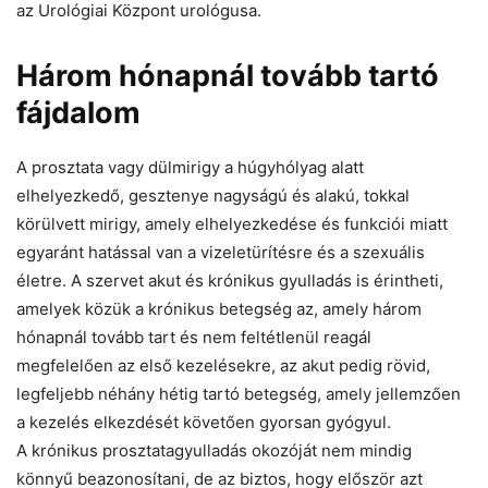
az Urológiai Központ urológusa.
Három hónapnál tovább tartó
fájdalom
A prosztata vagy dülmirigy a húgyhólyag alatt
elhelyezkedő, gesztenye nagyságú és alakú, tokkal
körülvett mirigy, amely elhelyezkedése és funkciói miatt
egyaránt hatással van a vizeletürítésre és a szexuális
életre. A szervet akut és krónikus gyulladás is érintheti,
amelyek közük a krónikus betegség az, amely három
hónapnál tovább tart és nem feltétlenül reagál
megfelelően az első kezelésekre, az akut pedig rövid,
legfeljebb néhány hétig tartó betegség, amely jellemzően
a kezelés elkezdését követően gyorsan gyógyul.
A krónikus prosztatagyulladás okozóját nem mindig
könnyű beazonosítani, de az biztos, hogy először azt