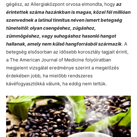
gégész, az Allergiaközpont orvosa elmondta, hogy
az
érintettek száma hazánkban is magas, közel fél millióan
szenvednek a latinul tinnitus néven ismert betegség
tüneteitől: olyan csengéshez, zúgáshoz,
zümmögéshez, vagy suhogáshoz hasonló hangot
hallanak, amely nem külső hangforrásból származik
. A
betegség elsősorban az idősebb korosztály tagjait érinti,
a The American Journal of Medicine folyóiratban
megjelent vizsgálat eredménye szerint a megelőzés
érdekében jobb, ha mielőbb rendszeres
kávéfogyasztókká válunk, ha eddig nem tettük.