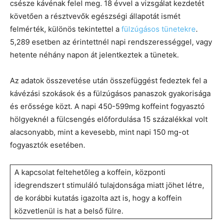
csésze kávénak felel meg. 18 évvel a vizsgálat kezdetét
követően a résztvevők egészségi állapotát ismét
felmérték, különös tekintettel a
fülzúgásos tünetekre
.
5,289 esetben az érintettnél napi rendszerességgel, vagy
hetente néhány napon át jelentkeztek a tünetek.
Az adatok összevetése után összefüggést fedeztek fel a
kávézási szokások és a fülzúgásos panaszok gyakorisága
és erőssége közt. A napi 450-599mg koffeint fogyasztó
hölgyeknél a fülcsengés előfordulása 15 százalékkal volt
alacsonyabb, mint a kevesebb, mint napi 150 mg-ot
fogyasztók esetében.
A kapcsolat feltehetőleg a koffein, központi
idegrendszert stimuláló tulajdonsága miatt jöhet létre,
de korábbi kutatás igazolta azt is, hogy a koffein
közvetlenül is hat a belső fülre.