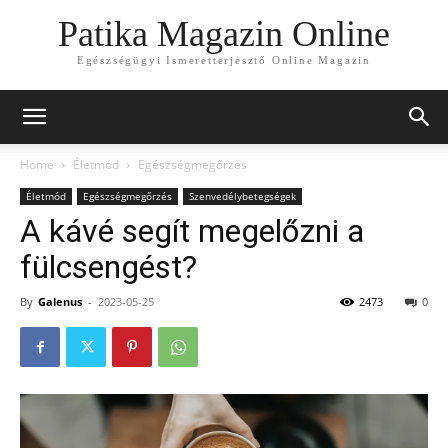
Patika Magazin Online
Egészségügyi Ismeretterjesztő Online Magazin
Home
Életmód
Egészségmegőrzés
Életmód
Egészségmegőrzés
Szenvedélybetegségek
A kávé segít megelőzni a
fülcsengést?
By
Galenus
-
2023-05-25
2473
0