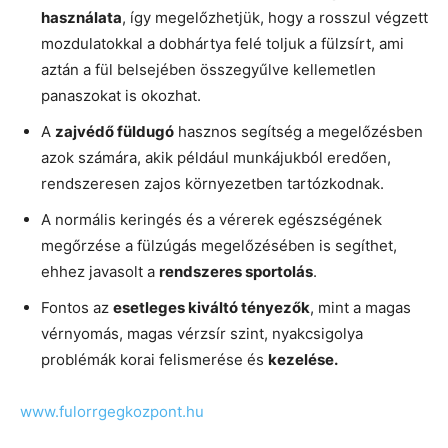
használata
, így megelőzhetjük, hogy a rosszul végzett
mozdulatokkal a dobhártya felé toljuk a fülzsírt, ami
aztán a fül belsejében összegyűlve kellemetlen
panaszokat is okozhat.
A
zajvédő füldugó
hasznos segítség a megelőzésben
azok számára, akik például munkájukból eredően,
rendszeresen zajos környezetben tartózkodnak.
A normális keringés és a vérerek egészségének
megőrzése a fülzúgás megelőzésében is segíthet,
ehhez javasolt a
rendszeres sportolás
.
Fontos az
esetleges kiváltó tényezők
, mint a magas
vérnyomás, magas vérzsír szint, nyakcsigolya
problémák korai felismerése és
kezelése.
www.fulorrgegkozpont.hu