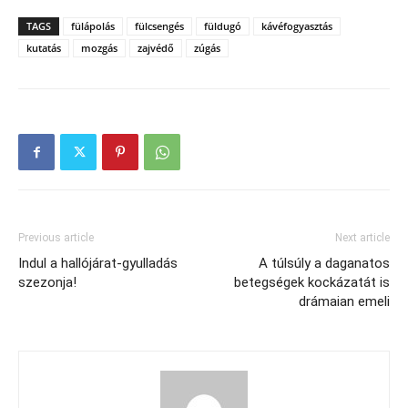
TAGS
fülápolás
fülcsengés
füldugó
kávéfogyasztás
kutatás
mozgás
zajvédő
zúgás
Previous article
Next article
Indul a hallójárat-gyulladás
A túlsúly a daganatos
szezonja!
betegségek kockázatát is
drámaian emeli