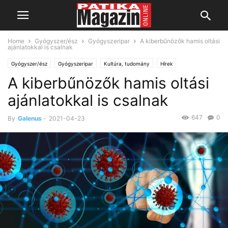
Home
Gyógyszer/ész
Gyógyszeripar
A kiberbűnözők hamis oltási
ajánlatokkal is csalnak
Gyógyszer/ész
Gyógyszeripar
Kultúra, tudomány
Hírek
A kiberbűnözők hamis oltási
ajánlatokkal is csalnak
647
0
By
Galenus
-
2021-04-23