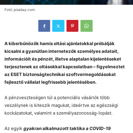
Fotó: pixabay.com
A kiberbűnözők hamis oltási ajánlatokkal próbálják
kicsalni a gyanútlan internetezők személyes adatait,
információit és pénzét, illetve alaptalan kijelentéseket
terjesztenek az oltásokkal kapcsolatban – figyelmeztet
az ESET biztonságtechnikai szoftvermegoldásokat
fejlesztő vállalat legfrissebb jelentésében.
A pénzveszteségen túl a potenciális vásárlók több
veszélynek is kiteszik magukat, ideértve az egészségi
kockázatokat, valamint a személyazonosság-lopást.
Az egyik
gyakran alkalmazott taktika a COVID-19