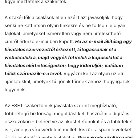
figyelmeztetnek a szakértők.
A szakértők a csalások ellen ezért azt javasolják, hogy
senki ne kattintson olyan linkekre és ne töltsön le olyan
fájlokat, amelyeket ismeretlen vagy nem hitelesíthető
címről érkező e-mailben kapott.
Ha az e-mail állítólag egy
hivatalos szervezettől érkezett, látogassanak el a
weboldalukra, majd vegyék fel velük a kapcsolatot a
hivatalos elérhetőségeiken, hogy kiderüljön, valóban
tőlük származik-e a levél.
Vigyázni kell az olyan üzleti
ajánlatokkal, amelyek túl jónak tűnnek ahhoz, hogy igazak
legyenek.
Az ESET szakértőinek javaslata szerint megbízható,
többrétegű biztonsági megoldást kell használni a digitális
eszközökön – beleértve az okostelefonokat és a tableteket
is -, amely a vírusvédelem mellett kiszűri a spam leveleket
és az adathalász weboldalakat is.
Gyanakodva kell kezelni