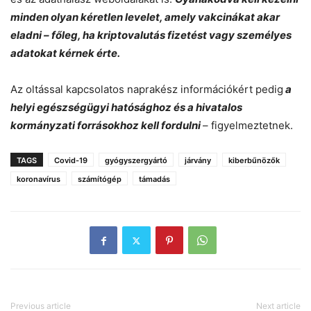
minden olyan kéretlen levelet, amely vakcinákat akar
eladni – főleg, ha kriptovalutás fizetést vagy személyes
adatokat kérnek érte.
Az oltással kapcsolatos naprakész információkért pedig
a
helyi egészségügyi hatósághoz és a hivatalos
kormányzati forrásokhoz kell fordulni
– figyelmeztetnek.
TAGS
Covid-19
gyógyszergyártó
járvány
kiberbűnözők
koronavírus
számítógép
támadás
Previous article
Next article