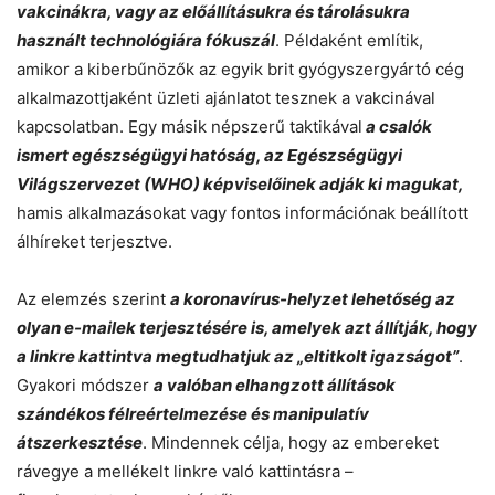
vakcinákra, vagy az előállításukra és tárolásukra
használt technológiára fókuszál
. Példaként említik,
amikor a kiberbűnözők az egyik brit gyógyszergyártó cég
alkalmazottjaként üzleti ajánlatot tesznek a vakcinával
kapcsolatban. Egy másik népszerű taktikával
a csalók
ismert egészségügyi hatóság, az Egészségügyi
Világszervezet (WHO) képviselőinek adják ki magukat,
hamis alkalmazásokat vagy fontos információnak beállított
álhíreket terjesztve.
Az elemzés szerint
a koronavírus-helyzet lehetőség az
olyan e-mailek terjesztésére is, amelyek azt állítják, hogy
a linkre kattintva megtudhatjuk az „eltitkolt igazságot”
.
Gyakori módszer
a valóban elhangzott állítások
szándékos félreértelmezése és manipulatív
átszerkesztése
. Mindennek célja, hogy az embereket
rávegye a mellékelt linkre való kattintásra –