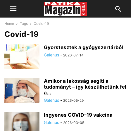
Home
Tags
Covid-19
Covid-19
Gyorstesztek a gyógyszertárból
Galenus
-
2026-07-14
Amikor a lakosság segíti a
tudományt – így készülhetünk fel
a...
Galenus
-
2026-05-29
Ingyenes COVID–19 vakcina
Galenus
-
2026-03-05