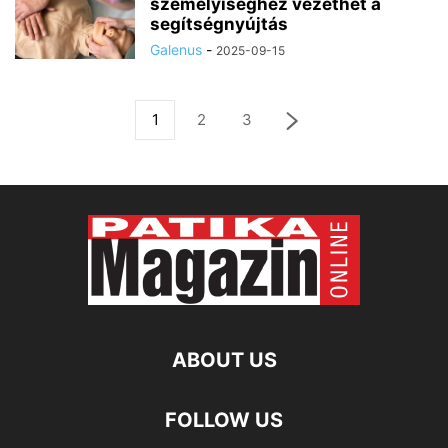
személyiséghez vezethet a
segítségnyújtás
Galenus
-
2025-09-15
1
2
3
ABOUT US
FOLLOW US