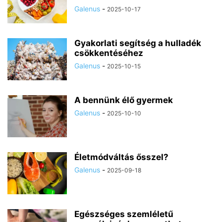
Galenus
-
2025-10-17
Gyakorlati segítség a hulladék
csökkentéséhez
Galenus
-
2025-10-15
A bennünk élő gyermek
Galenus
-
2025-10-10
Életmódváltás ősszel?
Galenus
-
2025-09-18
Egészséges szemléletű