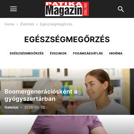
Home
Életmód
Egészségmegőrzés
EGÉSZSÉGMEGŐRZÉS
EGÉSZSÉGMEGŐRZÉS
ÉVSZAKOK
FOGAMZÁSGÁTLÁS
HIGIÉNIA
MOZGÁS
SZENVEDÉLYBETEGSÉGEK
SZÉPSÉG
TÁPLÁLKOZÁS
ÜNNEPEK
VITAMINOK, ÁSVÁNYI ANYAGOK
Boomergenerációsként a
gyógyszertárban
Galenus
-
2026-05-12