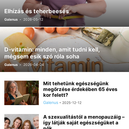
Elhízás és teherbeesés
Galenus
-
2026-05-12
D-vitamin: minden, amit tudni kell,
mégsem esik szó róla soha
Galenus
-
2026-04-24
Mit tehetünk egészségünk
megőrzése érdekében 65 éves
kor felett?
Galenus
-
2025-12-12
A szexualitástól a menopauzáig –
így látják saját egészségüket a
nők