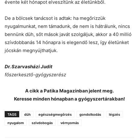
évente két hónapot elveszítünk az életünkből.
De a bölcsek tanácsot is adtak: ha megőrizzük
nyugalmunkat, nem támadunk, de nem is hátrálunk, nincs
bennünk düh, sőt mások javát szolgáljuk, akkor a 40 millió
szívdobbanás 14 hónapra is elegendő lesz, így életünket
jócskán megnyújthatjuk.
Dr. Szarvasházi Judit
főszerkesztő-gyógyszerész
A cikk a Patika Magazinban jelent meg.
Keresse minden hónapban a gyógyszertárakban!
TAGS
düh
egészségmegőrzés
gondolkodás
légzés
nyugalom
szívdobogás
vérnyomás