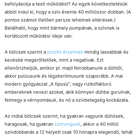
befolyásolja a testi működést? Az egyik következtetésük
abból indul ki, hogy a szív évente 40 milliószor dobban. (A
pontos számot illetően persze lehetnek eltérések.)
Belátható, hogy mint bármely pumpának, a szívnek is
korlátozott működési ideje van.
A bölcsek szerint a
pozitív érzelmek
mindig lassabbak és
kevésbé megerőltetőek, mint a negatívak. Ezt
ellenőrizhetjük, amikor pl. majd felrobbanunk a dühtől,
akkor pulzusunk és légzésritmusunk szaporább. A mai
modern gyógyászat „A típusú”, nagy rizikófaktorú
embereknek nevezi azokat, akik könnyen dühbe gurulnak,
felmegy a vérnyomásuk, és nő a szívbetegség kockázata.
Az indiai bölcsek szerint, ha gyakran vagyunk dühösek,
haragosak, ha gyakran
szorongunk
, akkor a 40 millió
szívdobbanás a 12 helyett csak 10 hónapra elegendő, tehát