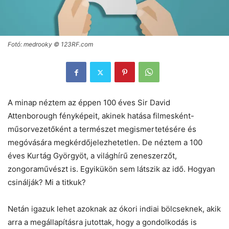
Fotó: medrooky © 123RF.com
A minap néztem az éppen 100 éves Sir David
Attenborough fényképeit, akinek hatása filmesként-
műsorvezetőként a természet megismertetésére és
megóvására megkérdőjelezhetetlen. De néztem a 100
éves Kurtág Györgyöt, a világhírű zeneszerzőt,
zongoraművészt is. Egyikükön sem látszik az idő. Hogyan
csinálják? Mi a titkuk?
Netán igazuk lehet azoknak az ókori indiai bölcseknek, akik
arra a megállapításra jutottak, hogy a gondolkodás is