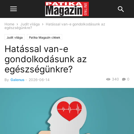
Home
Judit világa
Hatással van-e gondolkodásunk az
egészségünkre?
Judit világa
Patika Magazin cikkek
Hatással van-e
gondolkodásunk az
egészségünkre?
340
0
By
Galenus
-
2026-06-14