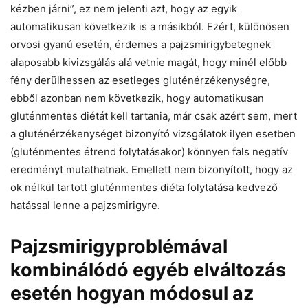
kézben járni”, ez nem jelenti azt, hogy az egyik
automatikusan következik is a másikból. Ezért, különösen
orvosi gyanú esetén, érdemes a pajzsmirigybetegnek
alaposabb kivizsgálás alá vetnie magát, hogy minél előbb
fény derülhessen az esetleges gluténérzékenységre,
ebből azonban nem következik, hogy automatikusan
gluténmentes diétát kell tartania, már csak azért sem, mert
a gluténérzékenységet bizonyító vizsgálatok ilyen esetben
(gluténmentes étrend folytatásakor) könnyen fals negatív
eredményt mutathatnak. Emellett nem bizonyított, hogy az
ok nélkül tartott gluténmentes diéta folytatása kedvező
hatással lenne a pajzsmirigyre.
Pajzsmirigyproblémával
kombinálódó egyéb elváltozás
esetén hogyan módosul az