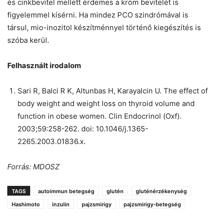
és cinkbevitel mellett érdemes a króm bevitelét is
figyelemmel kísérni. Ha mindez PCO szindrómával is
társul, mio-inozitol készítménnyel történő kiegészítés is
szóba kerül.
Felhasznált irodalom
Sari R, Balci R K, Altunbas H, Karayalcin U. The effect of
body weight and weight loss on thyroid volume and
function in obese women. Clin Endocrinol (Oxf).
2003;59:258-262. doi: 10.1046/j.1365-
2265.2003.01836.x.
Forrás: MDOSZ
TAGS
autoimmun betegség
glutén
gluténérzékenység
Hashimoto
inzulin
pajzsmirigy
pajzsmirigy-betegség