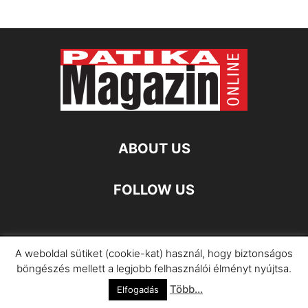
ABOUT US
FOLLOW US
A weboldal sütiket (cookie-kat) használ, hogy biztonságos
Impresszum
Adatkezelési Információ
böngészés mellett a legjobb felhasználói élményt nyújtsa.
Több...
©
Elfogadás