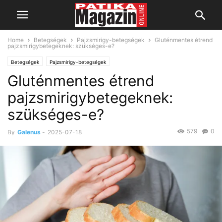
Home
Betegségek
Pajzsmirigy-betegségek
Gluténmentes étrend
pajzsmirigybetegeknek: szükséges-e?
Betegségek
Pajzsmirigy-betegségek
Gluténmentes étrend
pajzsmirigybetegeknek:
szükséges-e?
579
0
By
Galenus
-
2025-07-18