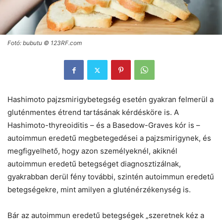
Fotó: bubutu © 123RF.com
Hashimoto pajzsmirigybetegség esetén gyakran felmerül a
gluténmentes étrend tartásának kérdésköre is. A
Hashimoto-thyreoiditis – és a Basedow-Graves kór is –
autoimmun eredetű megbetegedései a pajzsmirigynek, és
megfigyelhető, hogy azon személyeknél, akiknél
autoimmun eredetű betegséget diagnosztizálnak,
gyakrabban derül fény további, szintén autoimmun eredetű
betegségekre, mint amilyen a gluténérzékenység is.
Bár az autoimmun eredetű betegségek „szeretnek kéz a