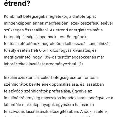
étrend?
Kombinált betegségek meglétekor, a dietoterápiát
mindenképpen ennek megfelelően, ezek összefésülésével
szükséges összeállítani. Az étrend energiatartalmát a
beteg tápláltsági állapotának, testtömegének,
testösszetételének megfelelően kell összeállítani, elhízás,
túlsúly esetén heti 0,5-1 kilós fogyás kívánatos, és
megfigyelhető, hogy 10%-os testtömegcsökkenés már
laborértékek javulását eredményezheti. (1)
Inzulinrezisztencia, cukorbetegség esetén fontos a
szénhidrátok bevitelének optimalizálása, és lassabban
felszívódó szénhidrátok preferálása, ügyelve az
inzulinérzékenység napszakos ingadozására, odafigyelve a
különféle makrotápanyagok egymásra hatására a
felszívódás lassításának elősegítésében. A jód-, szelén-,