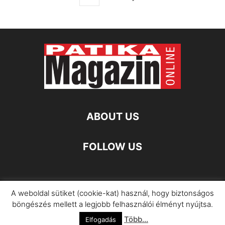
ABOUT US
FOLLOW US
A weboldal sütiket (cookie-kat) használ, hogy biztonságos
Impresszum
Adatkezelési Információ
böngészés mellett a legjobb felhasználói élményt nyújtsa.
Több...
©
Elfogadás