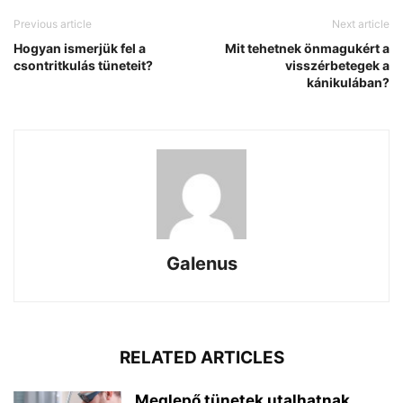
Previous article
Next article
Hogyan ismerjük fel a
Mit tehetnek önmagukért a
csontritkulás tüneteit?
visszérbetegek a
kánikulában?
Galenus
RELATED ARTICLES
Meglepő tünetek utalhatnak