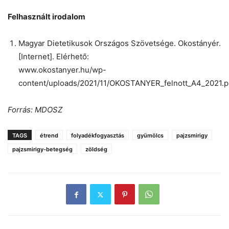
Felhasznált irodalom
Magyar Dietetikusok Országos Szövetsége. Okostányér.
[Internet]. Elérhető:
www.okostanyer.hu/wp-
content/uploads/2021/11/OKOSTANYER_felnott_A4_2021.p
Forrás: MDOSZ
TAGS
étrend
folyadékfogyasztás
gyümölcs
pajzsmirigy
pajzsmirigy-betegség
zöldség