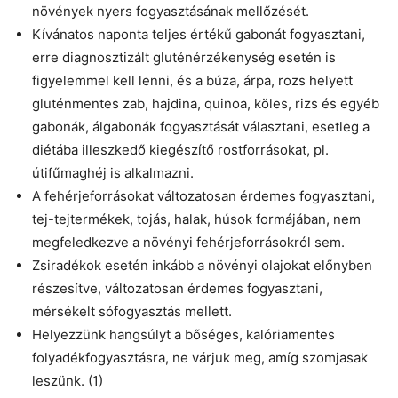
növények nyers fogyasztásának mellőzését.
Kívánatos naponta teljes értékű gabonát fogyasztani,
erre diagnosztizált gluténérzékenység esetén is
figyelemmel kell lenni, és a búza, árpa, rozs helyett
gluténmentes zab, hajdina, quinoa, köles, rizs és egyéb
gabonák, álgabonák fogyasztását választani, esetleg a
diétába illeszkedő kiegészítő rostforrásokat, pl.
útifűmaghéj is alkalmazni.
A fehérjeforrásokat változatosan érdemes fogyasztani,
tej-tejtermékek, tojás, halak, húsok formájában, nem
megfeledkezve a növényi fehérjeforrásokról sem.
Zsiradékok esetén inkább a növényi olajokat előnyben
részesítve, változatosan érdemes fogyasztani,
mérsékelt sófogyasztás mellett.
Helyezzünk hangsúlyt a bőséges, kalóriamentes
folyadékfogyasztásra, ne várjuk meg, amíg szomjasak
leszünk. (1)