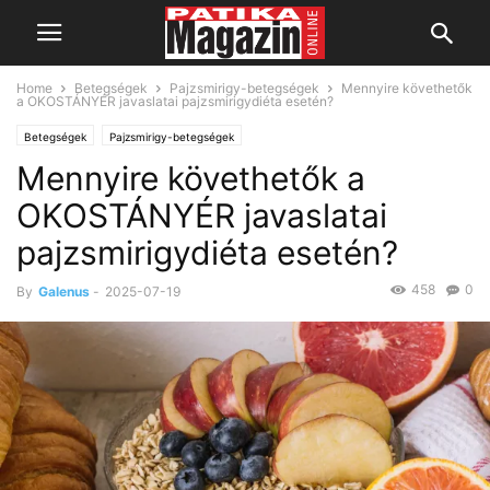
Home
Betegségek
Pajzsmirigy-betegségek
Mennyire követhetők
a OKOSTÁNYÉR javaslatai pajzsmirigydiéta esetén?
Betegségek
Pajzsmirigy-betegségek
Mennyire követhetők a
OKOSTÁNYÉR javaslatai
pajzsmirigydiéta esetén?
458
0
By
Galenus
-
2025-07-19