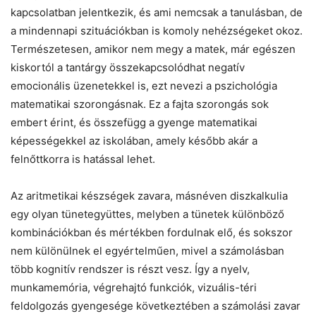
kapcsolatban jelentkezik, és ami nemcsak a tanulásban, de
a mindennapi szituációkban is komoly nehézségeket okoz.
Természetesen, amikor nem megy a matek, már egészen
kiskortól a tantárgy összekapcsolódhat negatív
emocionális üzenetekkel is, ezt nevezi a pszichológia
matematikai szorongásnak. Ez a fajta szorongás sok
embert érint, és összefügg a gyenge matematikai
képességekkel az iskolában, amely később akár a
felnőttkorra is hatással lehet.
Az aritmetikai készségek zavara, másnéven diszkalkulia
egy olyan tünetegyüttes, melyben a tünetek különböző
kombinációkban és mértékben fordulnak elő, és sokszor
nem különülnek el egyértelműen, mivel a számolásban
több kognitív rendszer is részt vesz. Így a nyelv,
munkamemória, végrehajtó funkciók, vizuális-téri
feldolgozás gyengesége következtében a számolási zavar