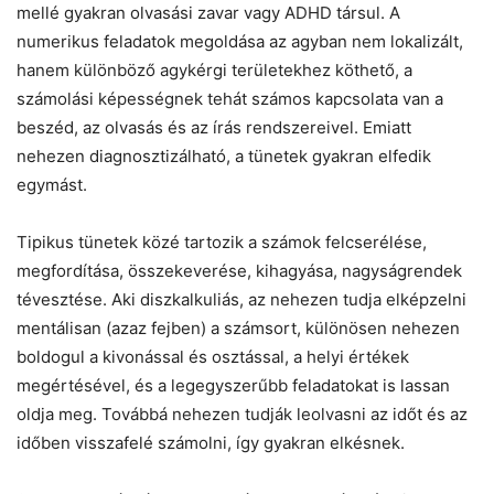
mellé gyakran olvasási zavar vagy ADHD társul. A
numerikus feladatok megoldása az agyban nem lokalizált,
hanem különböző agykérgi területekhez köthető, a
számolási képességnek tehát számos kapcsolata van a
beszéd, az olvasás és az írás rendszereivel. Emiatt
nehezen diagnosztizálható, a tünetek gyakran elfedik
egymást.
Tipikus tünetek közé tartozik a számok felcserélése,
megfordítása, összekeverése, kihagyása, nagyságrendek
tévesztése. Aki diszkalkuliás, az nehezen tudja elképzelni
mentálisan (azaz fejben) a számsort, különösen nehezen
boldogul a kivonással és osztással, a helyi értékek
megértésével, és a legegyszerűbb feladatokat is lassan
oldja meg. Továbbá nehezen tudják leolvasni az időt és az
időben visszafelé számolni, így gyakran elkésnek.