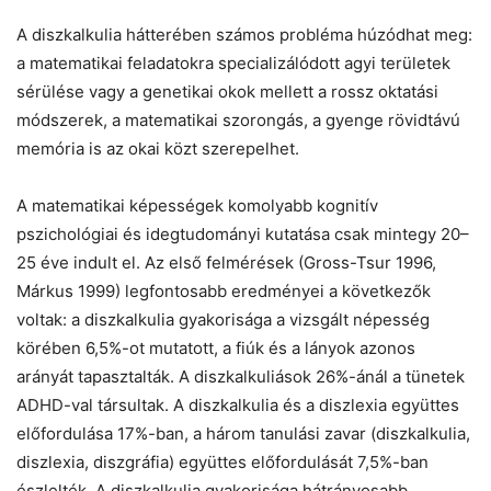
A diszkalkulia hátterében számos probléma húzódhat meg:
a matematikai feladatokra specializálódott agyi területek
sérülése vagy a genetikai okok mellett a rossz oktatási
módszerek, a matematikai szorongás, a gyenge rövidtávú
memória is az okai közt szerepelhet.
A matematikai képességek komolyabb kognitív
pszichológiai és idegtudományi kutatása csak mintegy 20–
25 éve indult el. Az első felmérések (Gross-Tsur 1996,
Márkus 1999) legfontosabb eredményei a következők
voltak: a diszkalkulia gyakorisága a vizsgált népesség
körében 6,5%-ot mutatott, a fiúk és a lányok azonos
arányát tapasztalták. A diszkalkuliások 26%-ánál a tünetek
ADHD-val társultak. A diszkalkulia és a diszlexia együttes
előfordulása 17%-ban, a három tanulási zavar (diszkalkulia,
diszlexia, diszgráfia) együttes előfordulását 7,5%-ban
észlelték. A diszkalkulia gyakorisága hátrányosabb