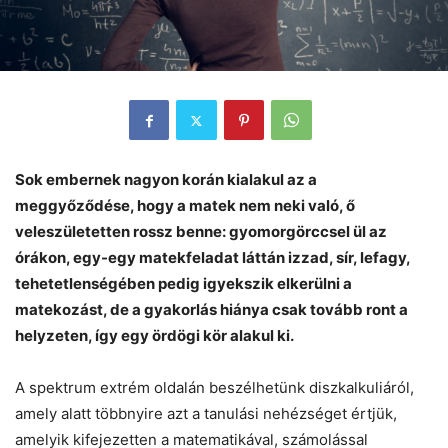
Sok embernek nagyon korán kialakul az a
meggyőződése, hogy a matek nem neki való, ő
veleszületetten rossz benne: gyomorgörccsel ül az
órákon, egy-egy matekfeladat láttán izzad, sír, lefagy,
tehetetlenségében pedig igyekszik elkerülni a
matekozást, de a gyakorlás hiánya csak tovább ront a
helyzeten, így egy ördögi kör alakul ki.
A spektrum extrém oldalán beszélhetünk diszkalkuliáról,
amely alatt többnyire azt a tanulási nehézséget értjük,
amelyik kifejezetten a matematikával, számolással