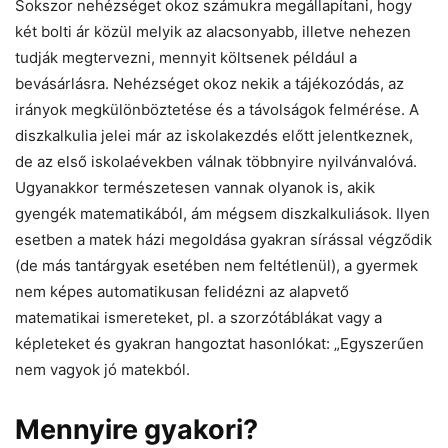
Sokszor nehézséget okoz számukra megállapítani, hogy
két bolti ár közül melyik az alacsonyabb, illetve nehezen
tudják megtervezni, mennyit költsenek például a
bevásárlásra. Nehézséget okoz nekik a tájékozódás, az
irányok megkülönböztetése és a távolságok felmérése. A
diszkalkulia jelei már az iskolakezdés előtt jelentkeznek,
de az első iskolaévekben válnak többnyire nyilvánvalóvá.
Ugyanakkor természetesen vannak olyanok is, akik
gyengék matematikából, ám mégsem diszkalkuliások. Ilyen
esetben a matek házi megoldása gyakran sírással végződik
(de más tantárgyak esetében nem feltétlenül), a gyermek
nem képes automatikusan felidézni az alapvető
matematikai ismereteket, pl. a szorzótáblákat vagy a
képleteket és gyakran hangoztat hasonlókat: „Egyszerűen
nem vagyok jó matekból.
Mennyire gyakori?