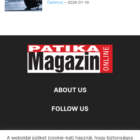
Galenus
-
2026-01-19
ABOUT US
FOLLOW US
A weboldal sütiket (cookie-kat) használ, hogy biztonságos
Impresszum
Adatkezelési Információ