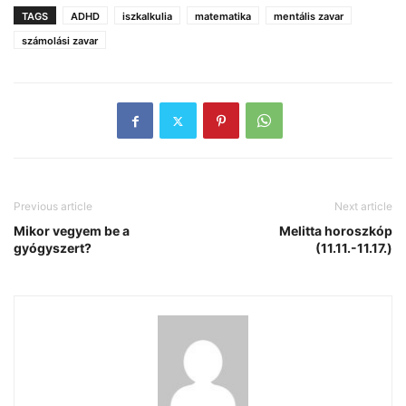
TAGS
ADHD
iszkalkulia
matematika
mentális zavar
számolási zavar
Previous article
Next article
Mikor vegyem be a
Melitta horoszkóp
gyógyszert?
(11.11.-11.17.)