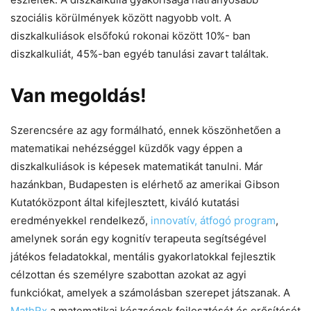
szociális körülmények között nagyobb volt. A
diszkalkuliások elsőfokú rokonai között 10%- ban
diszkalkuliát, 45%-ban egyéb tanulási zavart találtak.
Van megoldás!
Szerencsére az agy formálható, ennek köszönhetően a
matematikai nehézséggel küzdők vagy éppen a
diszkalkuliások is képesek matematikát tanulni. Már
hazánkban, Budapesten is elérhető az amerikai Gibson
Kutatóközpont által kifejlesztett, kiváló kutatási
eredményekkel rendelkező,
innovatív, átfogó program
,
amelynek során egy kognitív terapeuta segítségével
játékos feladatokkal, mentális gyakorlatokkal fejlesztik
célzottan és személyre szabottan azokat az agyi
funkciókat, amelyek a számolásban szerepet játszanak. A
MathRx
a matematikai készségek fejlesztését és erősítését