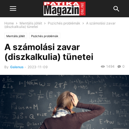
Home
Mentális jóllét
Pszichés problémák
A számolási zavar
(diszkalkulia) tünetei
Mentális jóllét
Pszichés problémák
A számolási zavar
(diszkalkulia) tünetei
1494
0
By
Galenus
-
2023-11-09