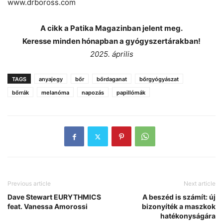
www.drboross.com
A cikk a Patika Magazinban jelent meg.
Keresse minden hónapban a gyógyszertárakban!
2025. április
TAGS
anyajegy
bőr
bőrdaganat
bőrgyógyászat
bőrrák
melanóma
napozás
papillómák
Previous article
Next article
Dave Stewart EURYTHMICS
A beszéd is számít: új
feat. Vanessa Amorossi
bizonyíték a maszkok
hatékonyságára