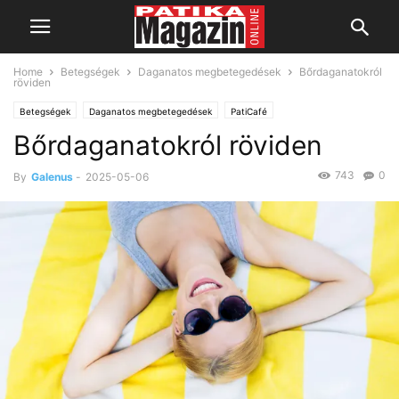
Home
Betegségek
Daganatos megbetegedések
Bőrdaganatokról
röviden
Betegségek
Daganatos megbetegedések
PatiCafé
Bőrdaganatokról röviden
743
0
By
Galenus
-
2025-05-06