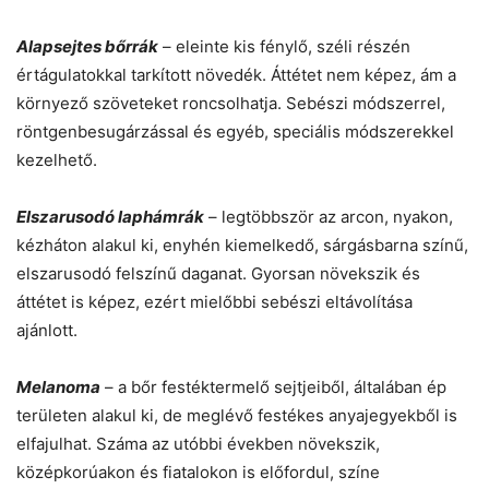
Alapsejtes bőrrák
– eleinte kis fénylő, széli részén
értágulatokkal tarkított növedék. Áttétet nem képez, ám a
környező szöveteket roncsolhatja. Sebészi módszerrel,
röntgenbesugárzással és egyéb, speciális módszerekkel
kezelhető.
Elszarusodó laphámrák
– legtöbbször az arcon, nyakon,
kézháton alakul ki, enyhén kiemelkedő, sárgásbarna színű,
elszarusodó felszínű daganat. Gyorsan növekszik és
áttétet is képez, ezért mielőbbi sebészi eltávolítása
ajánlott.
Melanoma
– a bőr festéktermelő sejtjeiből, általában ép
területen alakul ki, de meglévő festékes anyajegyekből is
elfajulhat. Száma az utóbbi években növekszik,
középkorúakon és fiatalokon is előfordul, színe