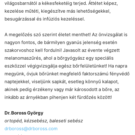
világosbarnától a kékesfeketéig terjed. Áttétet képez,
kezelése műtéti, kiegészítve más lehetőségekkel,
besugárzással és infúziós kezeléssel.
A megelőzés szó szerint életet menthet! Az önvizsgálat is
nagyon fontos, de bármilyen gyanús jelenség esetén
szakorvoshoz kell fordulni! Javasolt az évente végzett
melanomaszűrés, ahol a bőrgyógyász egy speciális
eszközzel végigvizsgálja egész bőrfelületünket! Ha napra
megyünk, óvjuk bőrünket megfelelő faktorszámú fényvédő
naptejekkel, viseljünk sapkát, esetleg könnyű kalapot,
akinek pedig érzékeny vagy már károsodott a bőre, az
inkább az árnyékban pihenjen két fürdőzés között!
Dr. Boross György
ortopéd, kézsebész, baleseti sebész
drboross@drboross.com