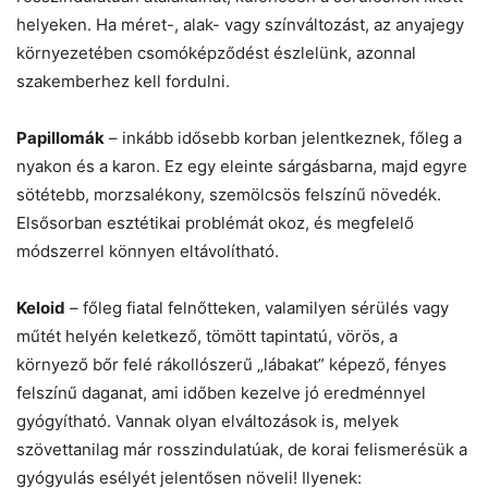
helyeken. Ha méret-, alak- vagy színváltozást, az anyajegy
környezetében csomóképződést észlelünk, azonnal
szakemberhez kell fordulni.
Papillomák
– inkább idősebb korban jelentkeznek, főleg a
nyakon és a karon. Ez egy eleinte sárgásbarna, majd egyre
sötétebb, morzsalékony, szemölcsös felszínű növedék.
Elsősorban esztétikai problémát okoz, és megfelelő
módszerrel könnyen eltávolítható.
Keloid
– főleg fiatal felnőtteken, valamilyen sérülés vagy
műtét helyén keletkező, tömött tapintatú, vörös, a
környező bőr felé rákollószerű „lábakat” képező, fényes
felszínű daganat, ami időben kezelve jó eredménnyel
gyógyítható. Vannak olyan elváltozások is, melyek
szövettanilag már rosszindulatúak, de korai felismerésük a
gyógyulás esélyét jelentősen növeli! Ilyenek: