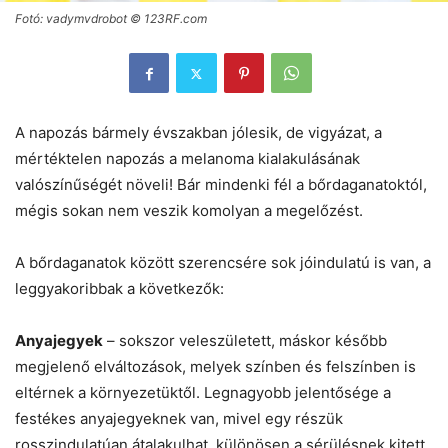
Fotó: vadymvdrobot © 123RF.com
A napozás bármely évszakban jólesik, de vigyázat, a
mértéktelen napozás a melanoma kialakulásának
valószínűségét növeli! Bár mindenki fél a bőrdaganatoktól,
mégis sokan nem veszik komolyan a megelőzést.
A bőrdaganatok között szerencsére sok jóindulatú is van, a
leggyakoribbak a következők:
Anyajegyek
– sokszor veleszületett, máskor később
megjelenő elváltozások, melyek színben és felszínben is
eltérnek a környezetüktől. Legnagyobb jelentősége a
festékes anyajegyeknek van, mivel egy részük
rosszindulatúan átalakulhat, különösen a sérülésnek kitett