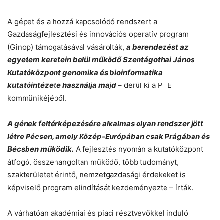
A gépet és a hozzá kapcsolódó rendszert a
Gazdaságfejlesztési és innovációs operatív program
(Ginop) támogatásával vásárolták,
a berendezést az
egyetem keretein belül működő Szentágothai János
Kutatóközpont genomika és bioinformatika
kutatóintézete használja majd
– derül ki a PTE
kommünikéjéből.
A gének feltérképezésére alkalmas olyan rendszer jött
létre Pécsen, amely Közép-Európában csak Prágában és
Bécsben működik.
A fejlesztés nyomán a kutatóközpont
átfogó, összehangoltan működő, több tudományt,
szakterületet érintő, nemzetgazdasági érdekeket is
képviselő program elindítását kezdeményezte – írták.
A várhatóan akadémiai és piaci résztvevőkkel induló