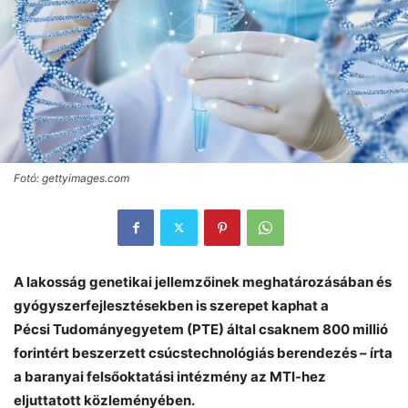
Fotó: gettyimages.com
A lakosság genetikai jellemzőinek meghatározásában és
gyógyszerfejlesztésekben is szerepet kaphat a
Pécsi Tudományegyetem (PTE) által csaknem 800 millió
forintért beszerzett csúcstechnológiás berendezés – írta
a baranyai felsőoktatási intézmény az MTI-hez
eljuttatott közleményében.