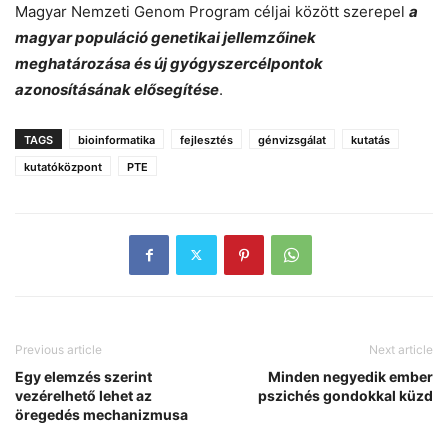
Magyar Nemzeti Genom Program céljai között szerepel
a
magyar populáció genetikai jellemzőinek
meghatározása és új gyógyszercélpontok
azonosításának elősegítése
.
TAGS
bioinformatika
fejlesztés
génvizsgálat
kutatás
kutatóközpont
PTE
Previous article
Next article
Egy elemzés szerint
Minden negyedik ember
vezérelhető lehet az
pszichés gondokkal küzd
öregedés mechanizmusa