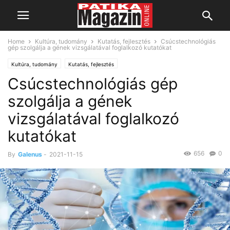
Home
Kultúra, tudomány
Kutatás, fejlesztés
Csúcstechnológiás
gép szolgálja a gének vizsgálatával foglalkozó kutatókat
Kultúra, tudomány
Kutatás, fejlesztés
Csúcstechnológiás gép
szolgálja a gének
vizsgálatával foglalkozó
kutatókat
656
0
By
Galenus
-
2021-11-15