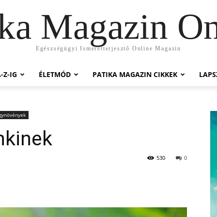
ika Magazin On
Egészségügyi Ismeretterjesztő Online Magazin
-Z-IG
ÉLETMÓD
PATIKA MAGAZIN CIKKEK
LAP
ógynövények
nkinek
530
0