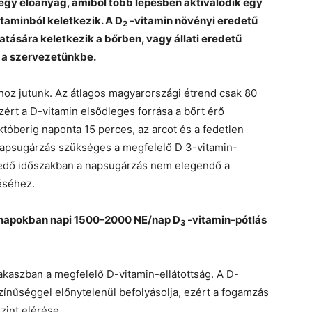
egy előanyag, amiből több lépésben aktiválódik egy
taminból keletkezik. A D
-vitamin növényi eredetű
2
atására keletkezik a bőrben, vagy állati eredetű
k) a szervezetünkbe.
hoz jutunk. Az átlagos magyarországi étrend csak 80
ért a D-vitamin elsődleges forrása a bőrt érő
óberig naponta 15 perces, az arcot és a fedetlen
t napsugárzás szükséges a megfelelő D 3-vitamin-
rjedő időszakban a napsugárzás nem elegendő a
éséhez.
ónapokban napi 1500-2000 NE/nap D
-vitamin-pótlás
3
kaszban a megfelelő D-vitamin-ellátottság. A D-
ínűséggel előnytelenül befolyásolja, ezért a fogamzás
zint elérése.