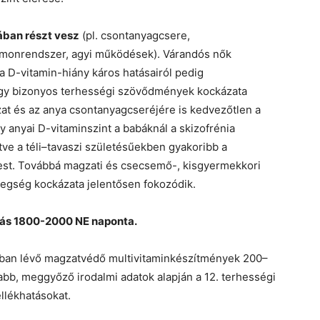
ában részt vesz
(pl. csontanyagcsere,
rmonrendszer, agyi működések). Várandós nők
a D-vitamin-hiány káros hatásairól pedig
hogy bizonyos terhességi szövődmények kockázata
gzat és az anya csontanyagcseréjére is kedvezőtlen a
y anyai D-vitaminszint a babáknál a skizofrénia
letve a téli–tavaszi születésűekben gyakoribb a
pest. Továbbá magzati és csecsemő-, kisgyermekkori
tegség kockázata jelentősen fokozódik.
tlás 1800-2000 NE naponta.
ban lévő magzatvédő multivitaminkészítmények 200–
abb, meggyőző irodalmi adatok alapján a 12. terhességi
llékhatásokat.