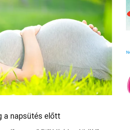
Né
g a napsütés előtt