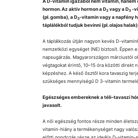
A D-vitamin igazából nem vitamin, hanem 
hormon. Az aktív hormon a D
vagy a D
-vi
2
3
(pl. gomba), a D
-vitamin vagy a napfény h
3
táplálékból tudjuk bevinni (pl. olajos hala
A táplálkozás útján nagyon kevés D-vitamin
nemzetközi egységet (NE) biztosít. Éppen ez
napsugárzás. Magyarországon márciustól okt
végtagokat érintő, 10–15 óra közötti direk
képzéshez. A késő ősztől kora tavaszig te
szükséges mennyiségű D 3-vitamin termel
Egészséges embereknek a téli–tavaszi h
javasolt.
A női egészség fontos része minden életsza
vitamin-hiány a termékenységet nagy valósz
előtti gondozás része az ideális D-vitamin-s