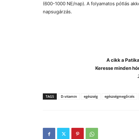
(600-1000 NE/nap). A folyamatos pótlás ak
napsugárzás.
A cikk a Pati
Keresse minden hó
TAGS
D-vitamin
egészség
egészségmegőrzés