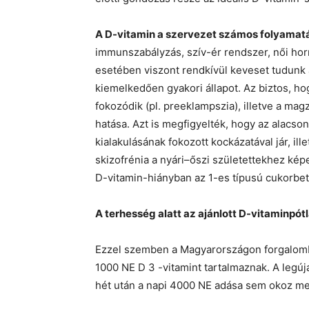
A D-vitamin a szervezet számos folyamat
immunszabályzás, szív-ér rendszer, női ho
esetében viszont rendkívül keveset tudunk 
kiemelkedően gyakori állapot. Az biztos, 
fokozódik (pl. preeklampszia), illetve a ma
hatása. Azt is megfigyelték, hogy az alacson
kialakulásának fokozott kockázatával jár, il
skizofrénia a nyári–őszi születettekhez ké
D-vitamin-hiányban az 1-es típusú cukorbe
A terhesség alatt az ajánlott D-vitaminpó
Ezzel szemben a Magyarországon forgalom
1000 NE D 3 -vitamint tartalmaznak. A legúj
hét után a napi 4000 NE adása sem okoz me