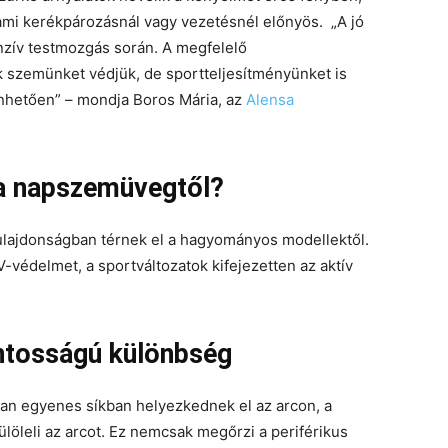
, ami kerékpározásnál vagy vezetésnél előnyös. „A jó
nzív testmozgás során. A megfelelő
szemünket védjük, de sportteljesítményünket is
zönhetően” – mondja Boros Mária, az
Alensa
a napszemüvegtől?
ajdonságban térnek el a hagyományos modellektől.
édelmet, a sportváltozatok kifejezetten az aktív
ntosságú különbség
n egyenes síkban helyezkednek el az arcon, a
ülöleli az arcot. Ez nemcsak megőrzi a periférikus