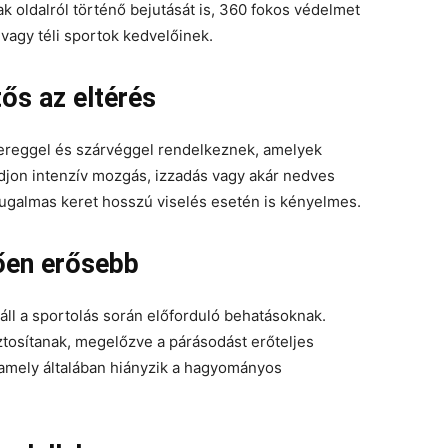
 oldalról történő bejutását is, 360 fokos védelmet
vagy téli sportok kedvelőinek.
tős az eltérés
reggel és szárvéggel rendelkeznek, amelyek
djon intenzív mozgás, izzadás vagy akár nedves
 rugalmas keret hosszú viselés esetén is kényelmes.
ően erősebb
náll a sportolás során előforduló behatásoknak.
ztosítanak, megelőzve a párásodást erőteljes
 amely általában hiányzik a hagyományos