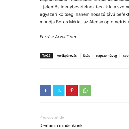
– jelentős igénybevételnek teszik ki a sz
egyszeri költség, hanem hosszú távú befek
mondja Boros Mária,
az Alensa optometristá
Forrás: ArvaliCom
TAGS
kerékpározás
látás
napszemüveg
spo
Previous article
D-vitamin mindenkinek