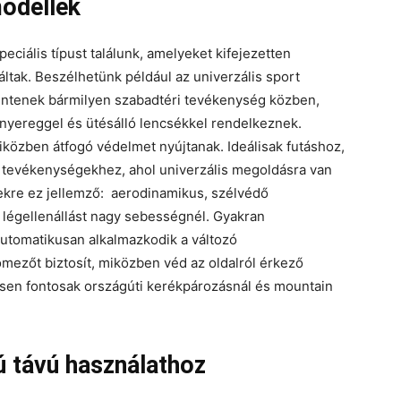
odellek
iális típust találunk, amelyeket kifejezetten
tak. Beszélhetünk például az univerzális sport
entenek bármilyen szabadtéri tevékenység közben,
rnyereggel és ütésálló lencsékkel rendelkeznek.
iközben átfogó védelmet nyújtanak. Ideálisak futáshoz,
i tevékenységekhez, ahol univerzális megoldásra van
ekre ez jellemző: aerodinamikus, szélvédő
a légellenállást nagy sebességnél. Gyakran
automatikusan alkalmazkodik a változó
ómezőt biztosít, miközben véd az oldalról érkező
önösen fontosak országúti kerékpározásnál és mountain
ú távú használathoz