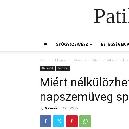
Pat
GYÓGYSZER/ÉSZ
BETEGSÉGEK A
Home
Életmód
Mozgás
Miért nélkülözhetetlen
Életmód
Mozgás
Miért nélkülözhet
napszemüveg sp
By
Galenus
-
2025-05-27