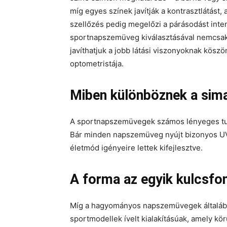
míg egyes színek javítják a kontrasztlátást
szellőzés pedig megelőzi a párásodást inte
sportnapszemüveg kiválasztásával nemcsak 
javíthatjuk a jobb látási viszonyoknak kös
optometristája.
Miben különböznek a sim
A sportnapszemüvegek számos lényeges tul
Bár minden napszemüveg nyújt bizonyos UV-v
életmód igényeire lettek kifejlesztve.
A forma az egyik kulcsfo
Míg a hagyományos napszemüvegek általába
sportmodellek ívelt kialakításúak, amely kör