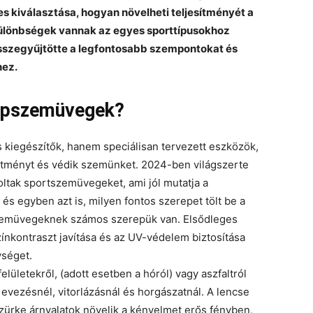
s kiválasztása, hogyan növelheti teljesítményét a
 különbségek vannak az egyes sporttípusokhoz
összegyűjtötte a legfontosabb szempontokat és
hez.
napszemüvegek?
iegészítők, hanem speciálisan tervezett eszközök,
esítményt és védik szemünket. 2024-ben világszerte
ltak sportszemüvegeket, ami jól mutatja a
 és egyben azt is, milyen fontos szerepet tölt be a
emüvegeknek számos szerepük van. Elsődleges
ínkontraszt javítása és az UV-védelem biztosítása
ységet.
elületekről, (adott esetben a hóról) vagy aszfaltról
evezésnél, vitorlázásnál és horgászatnál. A lencse
zürke árnyalatok növelik a kényelmet erős fényben,