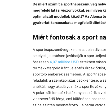
De miért számít a sportnapszemüveg helye
megfelelő látási viszonyokkal, és milyen
optimalizált modellek között? Az Alensa 
gyakorlati tanácsokat a megfelelő döntés
Miért fontosak a sport 
A sportnapszemüvegek nem csupán divatos k
amelyek jelentősen javíthatják a sporttelj
összesen
4,07 milliárd USD
értékben vásáro
termékkategória iránti jelentős érdeklődést,
sportoló emberek szemében. A sportnapsz
feladatuk a szemkáprázás csökkentése, a sz
anélkül, hogy akadályoznák a sporttevéken
A polarizált lencsék hatékonyan szűrik a vízf
visszaverődő fényt, ami különösen hasznos 
színe szintén meghatározó – a barna vagy s