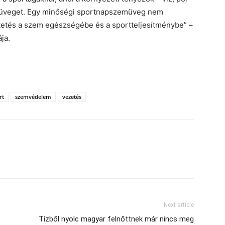
emüveget. Egy minőségi sportnapszemüveg nem
tetés a szem egészségébe és a sportteljesítménybe” –
ja.
rt
szemvédelem
vezetés
Next article
Tízből nyolc magyar felnőttnek már nincs meg