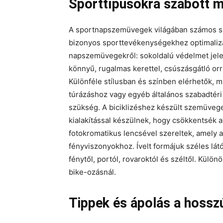
Sporttípusokra szabott m
A sportnapszemüvegek világában számos spec
bizonyos sporttevékenységekhez optimalizál
napszemüvegekről: sokoldalú védelmet jel
könnyű, rugalmas kerettel, csúszásgátló or
Különféle stílusban és színben elérhetők, m
túrázáshoz vagy egyéb általános szabadtér
szükség. A biciklizéshez készült szemüveg
kialakítással készülnek, hogy csökkentsék 
fotokromatikus lencsével szereltek, amely 
fényviszonyokhoz. Ívelt formájuk széles lát
fénytől, portól, rovaroktól és széltől. Kül
bike-ozásnál.
Tippek és ápolás a hossz