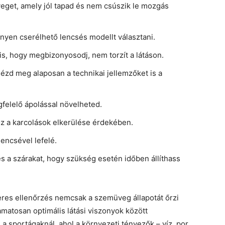
eget, amely jól tapad és nem csúszik le mozgás
yen cserélhető lencsés modellt választani.
is, hogy megbizonyosodj, nem torzít a látáson.
ézd meg alaposan a technikai jellemzőket is a
felelő ápolással növelheted.
oz a karcolások elkerülése érdekében.
lencsével lefelé.
és a szárakat, hogy szükség esetén időben állíthass
zeres ellenőrzés nemcsak a szemüveg állapotát őrzi
amatosan optimális látási viszonyok között
 a sportágaknál, ahol a környezeti tényezők – víz, por