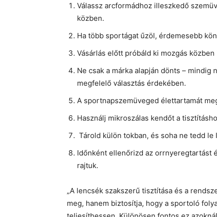
Válassz arcformádhoz illeszkedő szemüv
közben.
Ha több sportágat űzöl, érdemesebb könn
Vásárlás előtt próbáld ki mozgás közben 
Ne csak a márka alapján dönts – mindig n
megfelelő választás érdekében.
A sportnapszemüveged élettartamát meg
Használj mikroszálas kendőt a tisztításh
Tárold külön tokban, és soha ne tedd le 
Időnként ellenőrizd az orrnyeregtartást 
rajtuk.
„A lencsék szakszerű tisztítása és a rends
meg, hanem biztosítja, hogy a sportoló foly
teljesíthessen. Különösen fontos ez azoknál