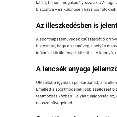
látást, hanem megakadályozza az UV-sugarak
biztosítva – ez különösen hasznos futóknak 
Az illeszkedésben is jelen
A sportnapszemüvegek csúszásgátló orrnye
biztosítják, hogy a szemüveg a helyén mara
időjárási körülmények között is. A könnyű,
A lencsék anyaga jellemz
Ütésállóbb (gyakran polikarbonát), ami elle
Emellett a sportmodellek jobb szellőzést bi
testmozgás közben – olyan tulajdonság ez,
napszemüvegeknél.