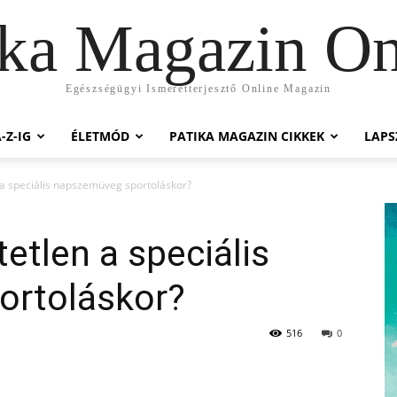
ika Magazin On
Egészségügyi Ismeretterjesztő Online Magazin
-Z-IG
ÉLETMÓD
PATIKA MAGAZIN CIKKEK
LAP
 a speciális napszemüveg sportoláskor?
etlen a speciális
ortoláskor?
516
0