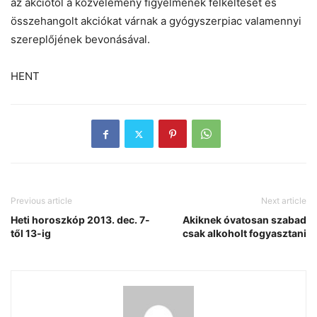
az akciótól a közvélemény figyelmének felkeltését és
összehangolt akciókat várnak a gyógyszerpiac valamennyi
szereplőjének bevonásával.
HENT
Previous article
Next article
Heti horoszkóp 2013. dec. 7-
Akiknek óvatosan szabad
től 13-ig
csak alkoholt fogyasztani