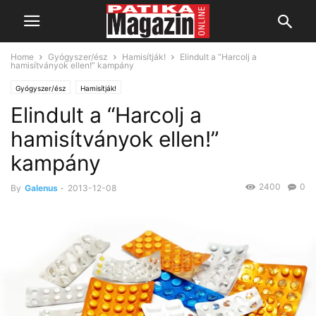
Home
Gyógyszer/ész
Hamisítják!
Elindult a “Harcolj a
hamisítványok ellen!” kampány
Gyógyszer/ész
Hamisítják!
Elindult a “Harcolj a
hamisítványok ellen!”
kampány
2400
0
By
Galenus
-
2013-12-08