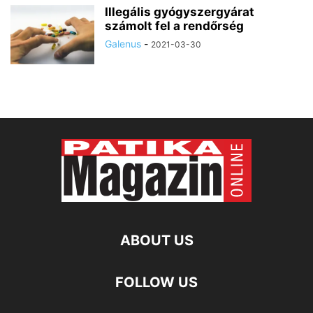
Illegális gyógyszergyárat
számolt fel a rendőrség
Galenus
-
2021-03-30
ABOUT US
FOLLOW US