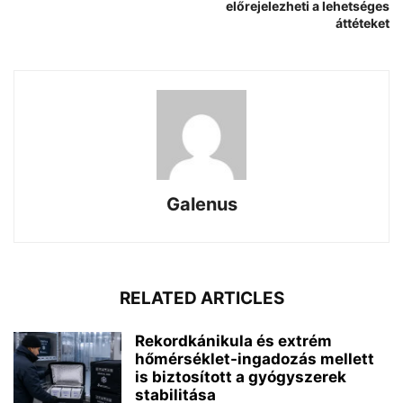
előrejelezheti a lehetséges
áttéteket
Galenus
RELATED ARTICLES
Rekordkánikula és extrém
hőmérséklet-ingadozás mellett
is biztosított a gyógyszerek
stabilitása