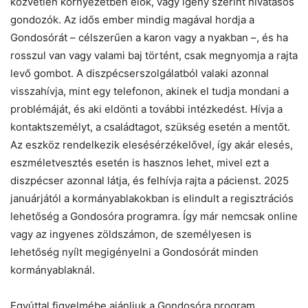
közvetlen környezetben élők, vagy igény szerint hivatásos
gondozók. Az idős ember mindig magával hordja a
Gondosórát – célszerűen a karon vagy a nyakban –, és ha
rosszul van vagy valami baj történt, csak megnyomja a rajta
levő gombot. A diszpécserszolgálatból valaki azonnal
visszahívja, mint egy telefonon, akinek el tudja mondani a
problémáját, és aki eldönti a további intézkedést. Hívja a
kontaktszemélyt, a családtagot, szükség esetén a mentőt.
Az eszköz rendelkezik elesésérzékelővel, így akár elesés,
eszméletvesztés esetén is hasznos lehet, mivel ezt a
diszpécser azonnal látja, és felhívja rajta a pácienst. 2025
januárjától a kormányablakokban is elindult a regisztrációs
lehetőség a Gondosóra programra. Így már nemcsak online
vagy az ingyenes zöldszámon, de személyesen is
lehetőség nyílt megigényelni a Gondosórát minden
kormányablaknál.
Egyúttal figyelmébe ajánljuk a Gondosóra program