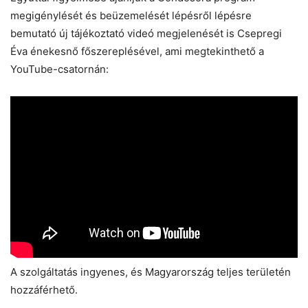
megigénylését és beüzemelését lépésről lépésre
bemutató új tájékoztató videó megjelenését is Csepregi
Éva énekesnő főszereplésével, ami megtekinthető a
YouTube-csatornán:
A szolgáltatás ingyenes, és Magyarország teljes területén
hozzáférhető.