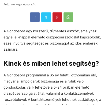
Fotó: www.gondosora.hu
A Gondosóra egy korszerű, díjmentes eszköz, amelyhez
egy éjjel-nappal elérhető diszpécserszolgálat kapcsolódik,
ezzel nyújtva segítséget és biztonságot az idős emberek
számára.
Kinek és miben lehet segítség?
A Gondosóra programmal a 65 év feletti, otthonában élő,
magyar állampolgárok biztonsága és a róluk való
gondoskodás válik lehetővé a 0–24 órában elérhető
diszpécserszolgálat által, valamint a kontaktszemélyek
részvételével. A kontaktszemélyek lehetnek családtagok, a