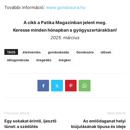
További információ:
www.gondosora.hu
A cikk a Patika Magazinban jelent meg.
Keresse minden hónapban a gyógyszertárakban!
2025. március
TAGS
életmentés
gondoskodás
Gondosóra
idősek
idősgondozás
öregedés
öregkor
Previous article
Next article
Egy sokakat érintő, ijesztő
Az emlődaganat helyi
tünet: a szédülés
kiújulásának típusa és ideje