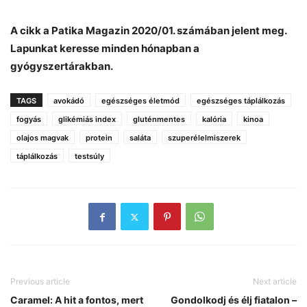
A cikk a Patika Magazin 2020/01. számában jelent meg.
Lapunkat keresse minden hónapban a
gyógyszertárakban.
TAGS
avokádó
egészséges életmód
egészséges táplálkozás
fogyás
glikémiás index
gluténmentes
kalória
kinoa
olajos magvak
protein
saláta
szuperélelmiszerek
táplálkozás
testsúly
Previous article
Next article
Caramel: A hit a fontos, mert
Gondolkodj és élj fiatalon –