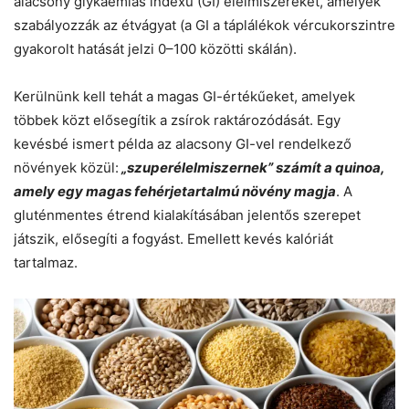
alacsony glykaemiás indexű (GI) élelmiszereket, amelyek
szabályozzák az étvágyat (a GI a táplálékok vércukorszintre
gyakorolt hatását jelzi 0–100 közötti skálán).
Kerülnünk kell tehát a magas GI-értékűeket, amelyek
többek közt elősegítik a zsírok raktározódását. Egy
kevésbé ismert példa az alacsony GI-vel rendelkező
növények közül:
„szuperélelmiszernek” számít a quinoa,
amely egy magas fehérjetartalmú növény magja
. A
gluténmentes étrend kialakításában jelentős szerepet
játszik, elősegíti a fogyást. Emellett kevés kalóriát
tartalmaz.