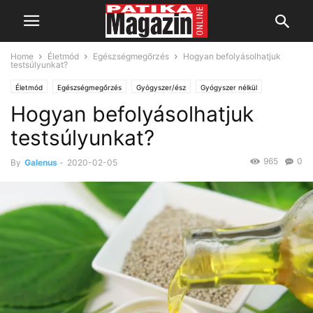
Home
Életmód
Egészségmegőrzés
Hogyan befolyásolhatjuk
testsúlyunkat?
Életmód
Egészségmegőrzés
Gyógyszer/ész
Gyógyszer nélkül
Hogyan befolyásolhatjuk
Táplálkozás
Vitaminok, ásványi anyagok
testsúlyunkat?
965
0
By
Galenus
-
2020-02-05