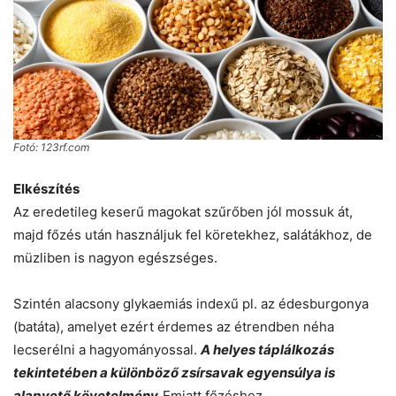
Fotó: 123rf.com
Elkészítés
Az eredetileg keserű magokat szűrőben jól mossuk át,
majd főzés után használjuk fel köretekhez, salátákhoz, de
müzliben is nagyon egészséges.
Szintén alacsony glykaemiás indexű pl. az édesburgonya
(batáta), amelyet ezért érdemes az étrendben néha
lecserélni a hagyományossal.
A helyes táplálkozás
tekintetében a különböző zsírsavak egyensúlya is
alapvető követelmény.
Emiatt főzéshez,