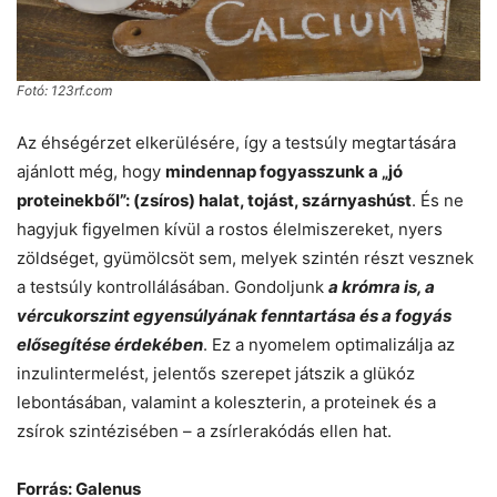
Fotó: 123rf.com
Az éhségérzet elkerülésére, így a testsúly megtartására
ajánlott még, hogy
mindennap fogyasszunk a „jó
proteinekből”: (zsíros) halat, tojást, szárnyashúst
. És ne
hagyjuk figyelmen kívül a rostos élelmiszereket, nyers
zöldséget, gyümölcsöt sem, melyek szintén részt vesznek
a testsúly kontrollálásában. Gondoljunk
a krómra is, a
vércukorszint egyensúlyának fenntartása és a fogyás
elősegítése érdekében
. Ez a nyomelem optimalizálja az
inzulintermelést, jelentős szerepet játszik a glükóz
lebontásában, valamint a koleszterin, a proteinek és a
zsírok szintézisében – a zsírlerakódás ellen hat.
Forrás: Galenus