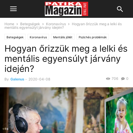
Home
Betegségek
Koronavírus
Hogyan őrizzük meg a lelki és
mentális egyensúlyt járvány idején?
Betegségek
Koronavírus
Mentális jóllét
Pszichés problémák
Hogyan őrizzük meg a lelki és
mentális egyensúlyt járvány
idején?
706
0
By
Galenus
-
2020-04-08