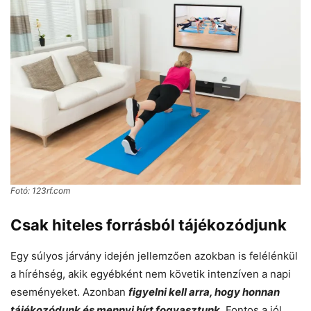
Fotó: 123rf.com
Csak hiteles forrásból tájékozódjunk
Egy súlyos járvány idején jellemzően azokban is felélénkül
a híréhség, akik egyébként nem követik intenzíven a napi
eseményeket. Azonban
figyelni kell arra, hogy honnan
tájékozódunk és mennyi hírt fogyasztunk
. Fontos a jól