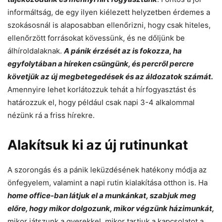
informáltság, de egy ilyen kiélezett helyzetben érdemes a
szokásosnál is alaposabban ellenőrizni, hogy csak hiteles,
ellenőrzött forrásokat kövessünk, és ne dőljünk be
álhíroldalaknak.
A pánik érzését az is fokozza, ha
egyfolytában a híreken csüngünk, és percről percre
követjük az új megbetegedések és az áldozatok számát.
Amennyire lehet korlátozzuk tehát a hírfogyasztást és
határozzuk el, hogy például csak napi 3-4 alkalommal
nézünk rá a friss hírekre.
Alakítsuk ki az új rutinunkat
A szorongás és a pánik leküzdésének hatékony módja az
önfegyelem, valamint a napi rutin kialakítása otthon is. Ha
home office-ban látjuk el a munkánkat, szabjuk meg
előre, hogy mikor dolgozunk, mikor végzünk házimunkát,
mikor játszunk a gyerekkel, mikor tartjuk a kapcsolatot a