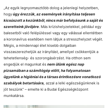
„Az egyik legnyomasztóbb dolog a jelenlegi helyzetben,
hogy
úgy érezzük, az események irányítása teljesen
kicsúszott a kezünkből, nincs már befolyásunk a saját és
szeretteink jövőjére
. Más krízishelyzetekkel, például egy
balesetből való felépüléssel vagy egy válással ellentétben
a koronavírus esetében nem látjuk a stresszhelyzet végét.
Mégis, a mindennapi élet kisebb dolgaiban
visszaszerezhetjük az irányítást, amellyel csökkentjük a
tehetetlenség- és szorongásérzést. Ha otthon sem
engedjük el magunkat és
nem ülünk egész nap
pizsamában a számítógép előtt, ha folyamatosan
ügyelünk a higiéniai és a társas érintkezésre vonatkozó
szabályok betartására,
azzal a lelki egészségünknek is
jót teszünk” – emelte ki a Budai Egészségközpont
munkatársa.