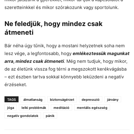
szeretteinkkel és mikor szórakozunk vagy sportolunk.
Ne feledjük, hogy mindez csak
átmeneti
Bár néha úgy tűnik, hogy a mostani helyzetnek soha nem
lesz vége, a legfontosabb, hogy
emlékeztessük magunkat
arra, mindez csak átmeneti
. Még nem tudjuk, hogy mikor,
de az életünk vissza fog térni a megszokott kerékvágásba
– ezt észben tartva sokkal könnyebb leküzdeni a negatív
érzéseket.
TAGS
álmatlanság
biztonságérzet
depresszió
járvány
jóga
lelki problémák
meditáció
mentális egészség
negatív gondolatok
pánik