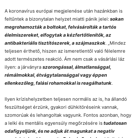
A koronavírus európai megjelenése után hazánkban is
feltűntek a bizonytalan helyzet miatti pánik jelei:
sokan
megrohamozták a boltokat, felvásárolták a tartós
élelmiszereket, elfogytak a kézfertőtlenítők, az
antibakteriális tisztítószerek, a szájmaszkok
. „Mindez
teljesen érthető, hiszen az ismeretlentől való félelemre
adott természetes reakció. Ám nem csak a vásárlási láz
ilyen: a járványra
szorongással, álmatlansággal,
rémálmokkal, étvágytalansággal vagy éppen
ellenkezőleg, falási rohamokkal is reagálhatunk
.
Ilyen krízishelyzetben teljesen normális az is, ha állandó
feszültséget érzünk, gyakori dühkitöréseink vannak,
szomorúak és lehangoltak vagyunk. Fontos azonban, hogy
a lelki és mentális egyensúly megőrzésére is
tudatosan
odafigyeljünk, és ne adjuk át magunkat a negatív