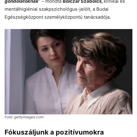
gondolatoknak
” – mondta
Bolczár Szabolcs,
klinikai és
mentálhigiéniai szakpszichológus-jelölt, a Budai
Egészségközpont személyközpontú tanácsadója.
Fotó: gettyimages.com
Fókuszáljunk a pozitívumokra