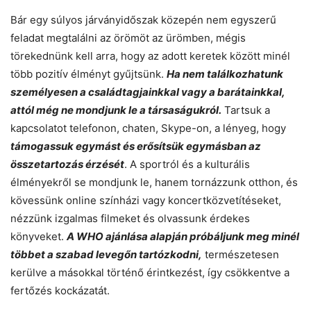
Bár egy súlyos járványidőszak közepén nem egyszerű
feladat megtalálni az örömöt az ürömben, mégis
törekednünk kell arra, hogy az adott keretek között minél
több pozitív élményt gyűjtsünk.
Ha nem találkozhatunk
személyesen a családtagjainkkal vagy a barátainkkal,
attól még ne mondjunk le a társaságukról.
Tartsuk a
kapcsolatot telefonon, chaten, Skype-on, a lényeg, hogy
támogassuk egymást és erősítsük egymásban az
összetartozás érzését
. A sportról és a kulturális
élményekről se mondjunk le, hanem tornázzunk otthon, és
kövessünk online színházi vagy koncertközvetítéseket,
nézzünk izgalmas filmeket és olvassunk érdekes
könyveket.
A WHO ajánlása alapján próbáljunk meg minél
többet a szabad levegőn tartózkodni,
természetesen
kerülve a másokkal történő érintkezést, így csökkentve a
fertőzés kockázatát.