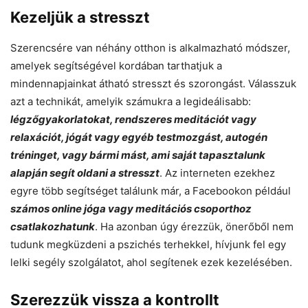
Kezeljük a stresszt
Szerencsére van néhány otthon is alkalmazható módszer,
amelyek segítségével kordában tarthatjuk a
mindennapjainkat átható stresszt és szorongást. Válasszuk
azt a technikát, amelyik számukra a legideálisabb:
légzőgyakorlatokat, rendszeres meditációt vagy
relaxációt, jógát vagy egyéb testmozgást, autogén
tréninget, vagy bármi mást, ami saját tapasztalunk
alapján segít oldani a stresszt
. Az interneten ezekhez
egyre több segítséget találunk már, a Facebookon például
számos online jóga vagy meditációs csoporthoz
csatlakozhatunk
. Ha azonban úgy érezzük, önerőből nem
tudunk megküzdeni a pszichés terhekkel, hívjunk fel egy
lelki segély szolgálatot, ahol segítenek ezek kezelésében.
Szerezzük vissza a kontrollt