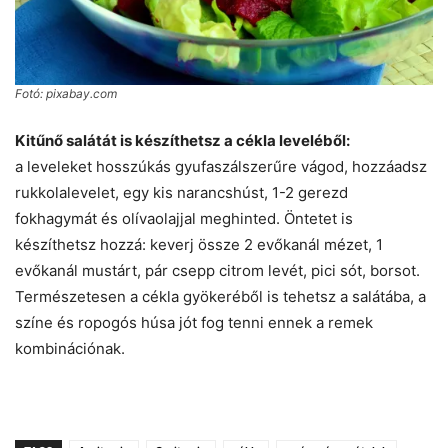
Fotó: pixabay.com
Kitűnő salátát is készíthetsz a cékla leveléből:
a leveleket hosszúkás gyufaszálszerűre vágod, hozzáadsz
rukkolalevelet, egy kis narancshúst, 1-2 gerezd
fokhagymát és olívaolajjal meghinted. Öntetet is
készíthetsz hozzá: keverj össze 2 evőkanál mézet, 1
evőkanál mustárt, pár csepp citrom levét, pici sót, borsot.
Természetesen a cékla gyökeréből is tehetsz a salátába, a
színe és ropogós húsa jót fog tenni ennek a remek
kombinációnak.