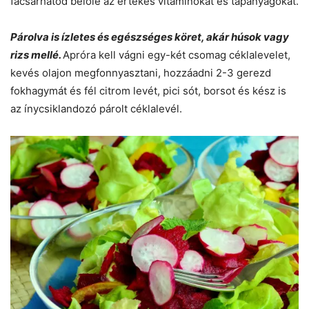
facsarhatod belőle az értékes vitaminokat és tápanyagokat.
Párolva is ízletes és egészséges köret, akár húsok vagy
rizs mellé.
Apróra kell vágni egy-két csomag céklalevelet,
kevés olajon megfonnyasztani, hozzáadni 2-3 gerezd
fokhagymát és fél citrom levét, pici sót, borsot és kész is
az ínycsiklandozó párolt céklalevél.