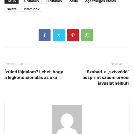
TAGS
A-vitamin
C-vitamin
cékla
egészséges ételek
saláta
vitaminok
Previous article
Next article
Ízületi fájdalom? Lehet, hogy
Szabad-e „szívvédő”
a légkondicionálás az oka
aszpirint szedni orvosi
javaslat nélkül?