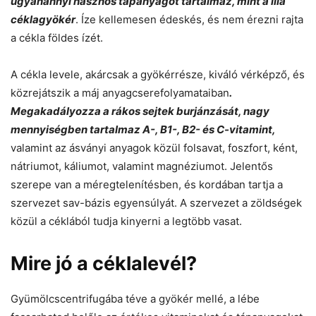
ugyanannyi hasznos tápanyagot tartalmaz, mint a lila
céklagyökér
. Íze kellemesen édeskés, és nem érezni rajta
a cékla földes ízét.
A cékla levele, akárcsak a gyökérrésze, kiváló vérképző, és
közrejátszik a máj anyagcserefolyamataiban
.
Megakadályozza a rákos sejtek burjánzását, nagy
mennyiségben tartalmaz A-, B1-, B2- és C-vitamint,
valamint az ásványi anyagok közül folsavat, foszfort, ként,
nátriumot, káliumot, valamint magnéziumot. Jelentős
szerepe van a méregtelenítésben, és kordában tartja a
szervezet sav-bázis egyensúlyát. A szervezet a zöldségek
közül a céklából tudja kinyerni a legtöbb vasat.
Mire jó a céklalevél?
Gyümölcscentrifugába téve a gyökér mellé, a lébe