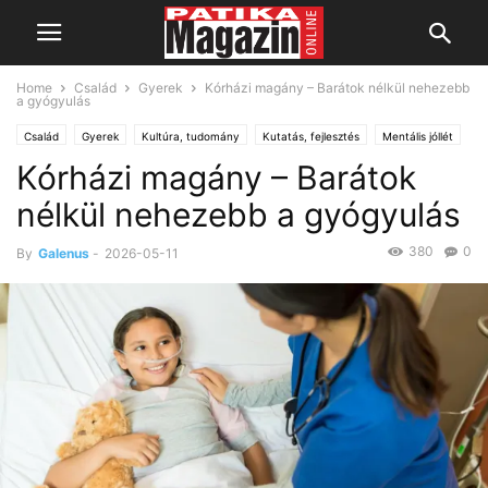
Home
Család
Gyerek
Kórházi magány – Barátok nélkül nehezebb
a gyógyulás
Család
Gyerek
Kultúra, tudomány
Kutatás, fejlesztés
Mentális jóllét
Kórházi magány – Barátok
nélkül nehezebb a gyógyulás
380
0
By
Galenus
-
2026-05-11