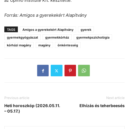
az Opinio Institute Kft. készítette.
Forrás: Amigos a gyerekekért Alapítvány
TAGS
Amigos a gyerekekért Alapítvány
gyerek
gyermekgyógyászat
gyermekkórház
gyermekpszichológia
kórházi magány
magány
önkéntesség
Previous article
Next article
Heti horoszkóp (2026.05.11.
Elhízás és teherbeesés
– 05.17.)