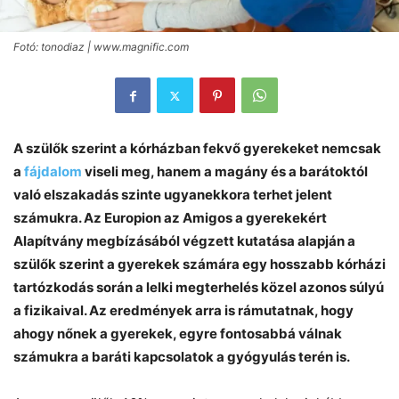
Fotó: tonodiaz | www.magnific.com
A szülők szerint a kórházban fekvő gyerekeket nemcsak
a
fájdalom
viseli meg, hanem a magány és a barátoktól
való elszakadás szinte ugyanekkora terhet jelent
számukra. Az Europion az Amigos a gyerekekért
Alapítvány megbízásából végzett kutatása alapján a
szülők szerint a gyerekek számára egy hosszabb kórházi
tartózkodás során a lelki megterhelés közel azonos súlyú
a fizikaival. Az eredmények arra is rámutatnak, hogy
ahogy nőnek a gyerekek, egyre fontosabbá válnak
számukra a baráti kapcsolatok a gyógyulás terén is.