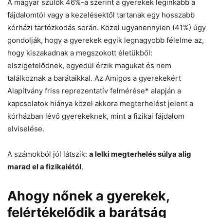
A magyar szülők 46%-a szerint a gyerekek leginkább a
fájdalomtól vagy a kezelésektől tartanak egy hosszabb
kórházi tartózkodás során. Közel ugyanennyien (41%) úgy
gondolják, hogy a gyerekek egyik legnagyobb félelme az,
hogy kiszakadnak a megszokott életükből:
elszigetelődnek, egyedül érzik magukat és nem
találkoznak a barátaikkal. Az Amigos a gyerekekért
Alapítvány friss reprezentatív felmérése* alapján a
kapcsolatok hiánya közel akkora megterhelést jelent a
kórházban lévő gyerekeknek, mint a fizikai fájdalom
elviselése.
A számokból jól látszik:
a lelki megterhelés súlya alig
marad el a fizikaiétól
.
Ahogy nőnek a gyerekek,
felértékelődik a barátság