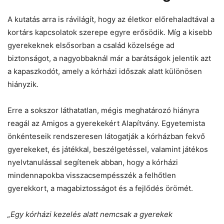
A kutatás arra is rávilágít, hogy az életkor előrehaladtával a
kortárs kapcsolatok szerepe egyre erősödik. Míg a kisebb
gyerekeknek elsősorban a család közelsége ad
biztonságot, a nagyobbaknál már a barátságok jelentik azt
a kapaszkodót, amely a kórházi időszak alatt különösen
hiányzik.
Erre a sokszor láthatatlan, mégis meghatározó hiányra
reagál az Amigos a gyerekekért Alapítvány. Egyetemista
önkénteseik rendszeresen látogatják a kórházban fekvő
gyerekeket, és játékkal, beszélgetéssel, valamint játékos
nyelvtanulással segítenek abban, hogy a kórházi
mindennapokba visszacsempésszék a felhőtlen
gyerekkort, a magabiztosságot és a fejlődés örömét.
„Egy kórházi kezelés alatt nemcsak a gyerekek