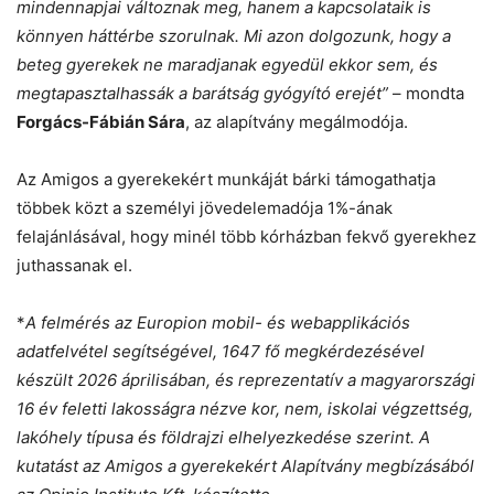
mindennapjai változnak meg, hanem a kapcsolataik is
könnyen háttérbe szorulnak. Mi azon dolgozunk, hogy a
beteg gyerekek ne maradjanak egyedül ekkor sem, és
megtapasztalhassák a barátság gyógyító erejét”
– mondta
Forgács-Fábián Sára
, az alapítvány megálmodója.
Az Amigos a gyerekekért munkáját bárki támogathatja
többek közt a személyi jövedelemadója 1%-ának
felajánlásával, hogy minél több kórházban fekvő gyerekhez
juthassanak el.
*
A felmérés az Europion mobil- és webapplikációs
adatfelvétel segítségével, 1647 fő megkérdezésével
készült 2026 áprilisában, és reprezentatív a magyarországi
16 év feletti lakosságra nézve kor, nem, iskolai végzettség,
lakóhely típusa és földrajzi elhelyezkedése szerint.
A
kutatást az Amigos a gyerekekért Alapítvány megbízásából