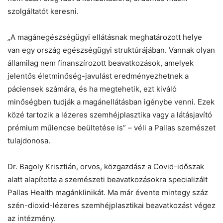
szolgáltatót keresni.
„A magánegészségügyi ellátásnak meghatározott helye
van egy ország egészségügyi struktúrájában. Vannak olyan
államilag nem finanszírozott beavatkozások, amelyek
jelentős életminőség-javulást eredményezhetnek a
páciensek számára, és ha megtehetik, ezt kiváló
minőségben tudják a magánellátásban igénybe venni. Ezek
közé tartozik a lézeres szemhéjplasztika vagy a látásjavító
prémium műlencse beültetése is” – véli a Pallas szemészet
tulajdonosa.
Dr. Bagoly Krisztián, orvos, közgazdász a Covid-időszak
alatt alapította a szemészeti beavatkozásokra specializált
Pallas Health magánklinikát. Ma már évente mintegy száz
szén-dioxid-lézeres szemhéjplasztikai beavatkozást végez
az intézmény.