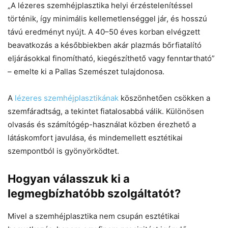
„A lézeres szemhéjplasztika helyi érzéstelenítéssel
történik, így minimális kellemetlenséggel jár, és hosszú
távú eredményt nyújt. A 40–50 éves korban elvégzett
beavatkozás a későbbiekben akár plazmás bőrfiatalító
eljárásokkal finomítható, kiegészíthető vagy fenntartható”
– emelte ki a Pallas Szemészet tulajdonosa.
A
lézeres szemhéjplasztikának
köszönhetően csökken a
szemfáradtság, a tekintet fiatalosabbá válik. Különösen
olvasás és számítógép-használat közben érezhető a
látáskomfort javulása, és mindemellett esztétikai
szempontból is gyönyörködtet.
Hogyan válasszuk ki a
legmegbízhatóbb szolgáltatót?
Mivel a szemhéjplasztika nem csupán esztétikai