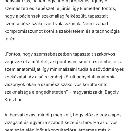
beavatkozás, hanem egy finom precizitást igénylő
szemészeti és sebészeti eljárás, így kiemelten fontos,
hogy a páciensek szakmailag felkészült, tapasztalt
szemsebész szakorvost válasszanak. Nem szabad
kompromisszumot kötni a szakértelem és a technológia
terén.
„Fontos, hogy szemsebészetben tapasztalt szakorvos
végezze el a műtétet, aki pontosan ismeri a szemhéj és a
szem anatómiáját, így minimalizálni tudja a szövődmények
kockázatát. Az alsó szemhéj körüli bonyolult anatómiai
viszonyok okán a szemész szakorvos körültekintő
szakmaisága elengedhetetlen” – magyarázza dr. Bagoly
Krisztián.
A beavatkozást mindig meg kell, hogy előzze egy alapos
vizsgálat és egyénre szabott kezelési terv. Ha az orvos
nem szán elég időt a konzultációra, érdemes másik