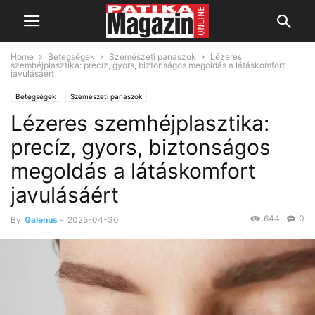
Home
Betegségek
Szemészeti panaszok
Lézeres
szemhéjplasztika: precíz, gyors, biztonságos megoldás a látáskomfort
javulásáért
Betegségek
Szemészeti panaszok
Lézeres szemhéjplasztika:
precíz, gyors, biztonságos
megoldás a látáskomfort
javulásáért
644
0
By
Galenus
-
2025-04-30