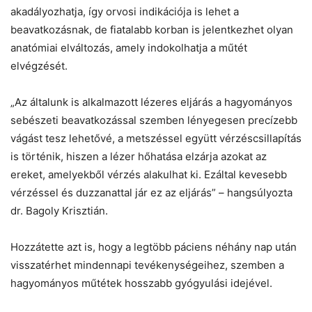
akadályozhatja, így orvosi indikációja is lehet a
beavatkozásnak, de fiatalabb korban is jelentkezhet olyan
anatómiai elváltozás, amely indokolhatja a műtét
elvégzését.
„Az általunk is alkalmazott lézeres eljárás a hagyományos
sebészeti beavatkozással szemben lényegesen precízebb
vágást tesz lehetővé, a metszéssel együtt vérzéscsillapítás
is történik, hiszen a lézer hőhatása elzárja azokat az
ereket, amelyekből vérzés alakulhat ki. Ezáltal kevesebb
vérzéssel és duzzanattal jár ez az eljárás” – hangsúlyozta
dr. Bagoly Krisztián.
Hozzátette azt is, hogy a legtöbb páciens néhány nap után
visszatérhet mindennapi tevékenységeihez, szemben a
hagyományos műtétek hosszabb gyógyulási idejével.