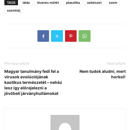
TAGS
látás
lézeres műtét
plasztika
sebészet
szem
szemhéj
Previous article
Next article
Magyar tanulmány fedi fel a
Nem tudok aludni, mert
vírusok evolúciójának
horkol!
kaotikus természetét – nehéz
lesz így előrejelezni a
jövőbeli járványhullámokat