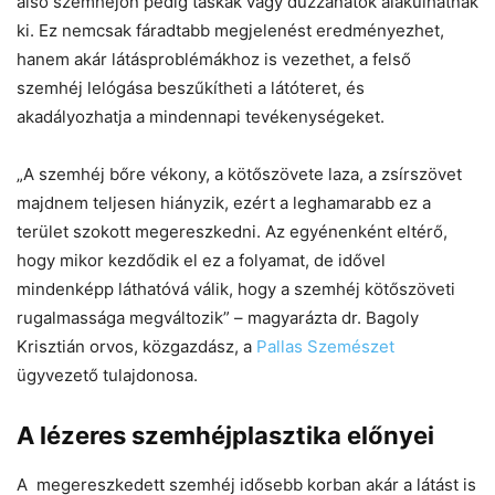
alsó szemhéjon pedig táskák vagy duzzanatok alakulhatnak
ki. Ez nemcsak fáradtabb megjelenést eredményezhet,
hanem akár látásproblémákhoz is vezethet, a felső
szemhéj lelógása beszűkítheti a látóteret, és
akadályozhatja a mindennapi tevékenységeket.
„A szemhéj bőre vékony, a kötőszövete laza, a zsírszövet
majdnem teljesen hiányzik, ezért a leghamarabb ez a
terület szokott megereszkedni. Az egyénenként eltérő,
hogy mikor kezdődik el ez a folyamat, de idővel
mindenképp láthatóvá válik, hogy a szemhéj kötőszöveti
rugalmassága megváltozik” – magyarázta dr. Bagoly
Krisztián orvos, közgazdász, a
Pallas Szemészet
ügyvezető tulajdonosa.
A lézeres szemhéjplasztika előnyei
A megereszkedett szemhéj idősebb korban akár a látást is