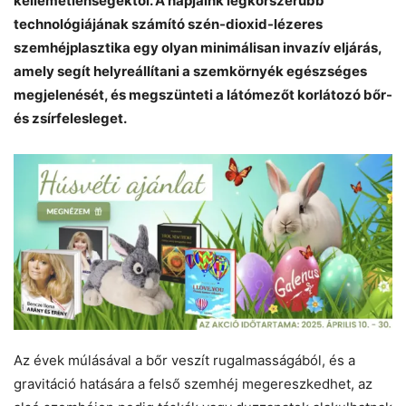
kellemetlenségektől. A napjaink legkorszerűbb
technológiájának számító szén-dioxid-lézeres
szemhéjplasztika egy olyan minimálisan invazív eljárás,
amely segít helyreállítani a szemkörnyék egészséges
megjelenését, és megszünteti a látómezőt korlátozó bőr-
és zsírfelesleget.
Az évek múlásával a bőr veszít rugalmasságából, és a
gravitáció hatására a felső szemhéj megereszkedhet, az