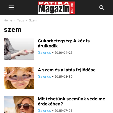
Home
Tags
Szem
szem
Cukorbetegség: A kéz is
árulkodik
Galenus
-
2026-04-26
A szem és a látás fejlődése
Galenus
-
2025-08-30
Mit tehetünk szemünk védelme
érdekében?
Galenus
-
2025-07-25