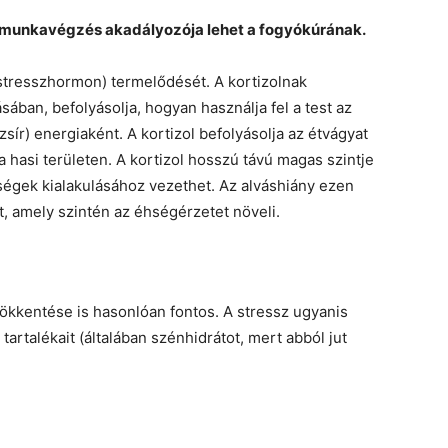
kai munkavégzés akadályozója lehet a fogyókúrának.
 stresszhormon) termelődését. A kortizolnak
ban, befolyásolja, hogyan használja fel a test az
zsír) energiaként. A kortizol befolyásolja az étvágyat
a hasi területen. A kortizol hosszú távú magas szintje
égek kialakulásához vezethet. Az alváshiány ezen
, amely szintén az éhségérzetet növeli.
ökkentése is hasonlóan fontos. A stressz ugyanis
 tartalékait (általában szénhidrátot, mert abból jut