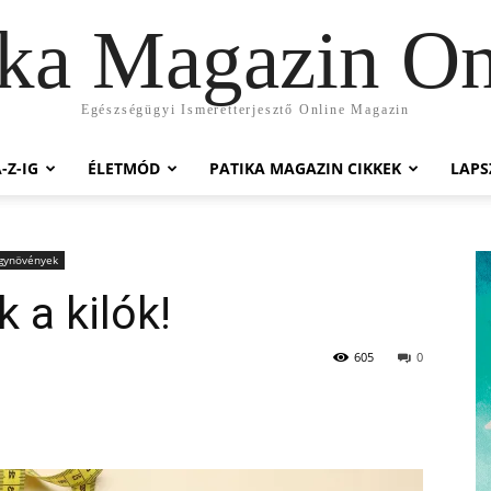
ika Magazin On
Egészségügyi Ismeretterjesztő Online Magazin
-Z-IG
ÉLETMÓD
PATIKA MAGAZIN CIKKEK
LAP
ógynövények
 a kilók!
605
0