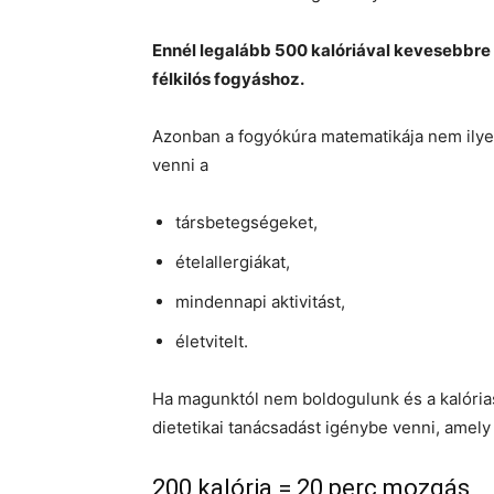
Ennél legalább 500 kalóriával kevesebbre
félkilós fogyáshoz.
Azonban a fogyókúra matematikája nem ilyen
venni a
társbetegségeket,
ételallergiákat,
mindennapi aktivitást,
életvitelt.
Ha magunktól nem boldogulunk és a kalória
dietetikai tanácsadást igénybe venni, amely
200 kalória = 20 perc mozgás