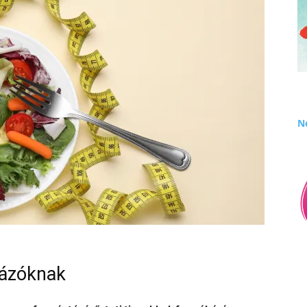
Né
rázóknak