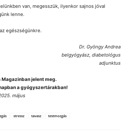
elünkben van, megesszük, ilyenkor sajnos jóval
günk lenne.
 az egészségünkre.
Dr. Gyöngy Andrea
belgyógyász, diabetológus
adjunktus
ka Magazinban jelent meg.
napban a gyógyszertárakban!
2025. május
zgás
stressz
tavasz
testmozgás