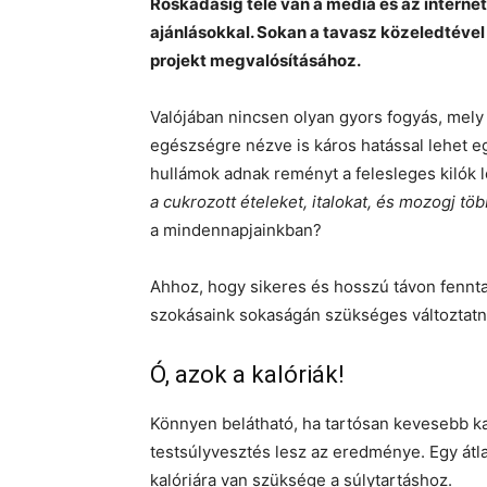
Roskadásig tele van a média és az internet
ajánlásokkal. Sokan a tavasz közeledtével
projekt megvalósításához.
Valójában nincsen olyan gyors fogyás, mely 
egészségre nézve is káros hatással lehet eg
hullámok adnak reményt a felesleges kilók l
a cukrozott ételeket, italokat, és mozogj töb
a mindennapjainkban?
Ahhoz, hogy sikeres és hosszú távon fennta
szokásaink sokaságán szükséges változtatn
Ó, azok a kalóriák!
Könnyen belátható, ha tartósan kevesebb ka
testsúlyvesztés lesz az eredménye. Egy átla
kalóriára van szüksége a súlytartáshoz.