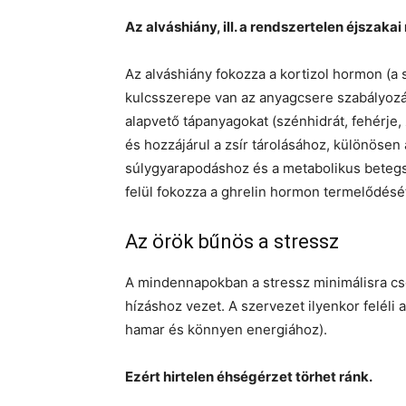
Az alváshiány, ill. a rendszertelen éjsza
Az alváshiány fokozza a kortizol hormon (a
kulcsszerepe van az anyagcsere szabályozásá
alapvető tápanyagokat (szénhidrát, fehérje, 
és hozzájárul a zsír tárolásához, különösen 
súlygyarapodáshoz és a metabolikus betegs
felül fokozza a ghrelin hormon termelődését
Az örök bűnös a stressz
A mindennapokban a stressz minimálisra cs
hízáshoz vezet. A szervezet ilyenkor feléli a
hamar és könnyen energiához).
Ezért hirtelen éhségérzet törhet ránk.