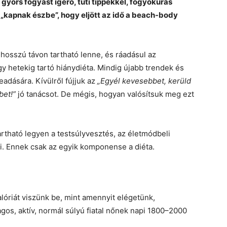
 gyors fogyást ígérő, tuti tippekkel, fogyókúrás
 „kapnak észbe”, hogy eljött az idő a beach-body
hosszú távon tartható lenne, és ráadásul az
y hetekig tartó hiánydiéta. Mindig újabb trendek és
eadására. Kívülről fújjuk az
„Egyél kevesebbet, kerüld
bet!”
jó tanácsot. De mégis, hogyan valósítsuk meg ezt
rtható legyen a testsúlyvesztés, az életmódbeli
i. Ennek csak az egyik komponense a diéta.
lóriát viszünk be, mint amennyit elégetünk,
gos, aktív, normál súlyú fiatal nőnek napi 1800–2000