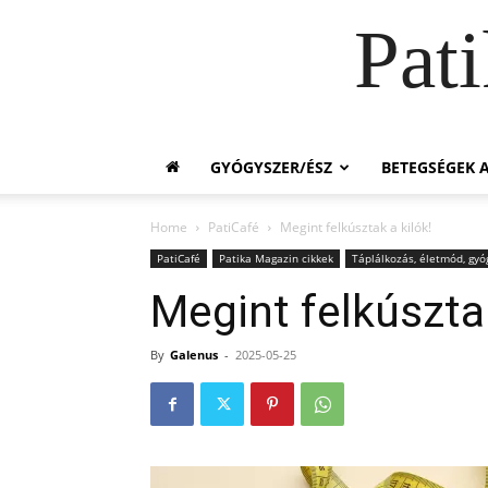
Pat
GYÓGYSZER/ÉSZ
BETEGSÉGEK A
Home
PatiCafé
Megint felkúsztak a kilók!
PatiCafé
Patika Magazin cikkek
Táplálkozás, életmód, gy
Megint felkúsztak
By
Galenus
-
2025-05-25