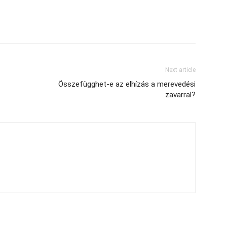
Next article
Összefügghet-e az elhízás a merevedési
zavarral?