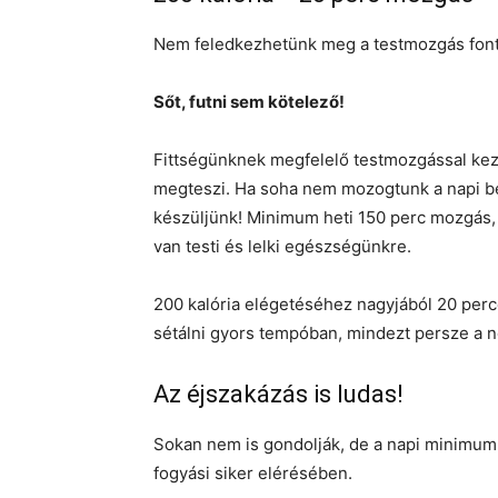
Nem feledkezhetünk meg a testmozgás font
Sőt, futni sem kötelező!
Fittségünknek megfelelő testmozgással kez
megteszi. Ha soha nem mozogtunk a napi bev
készüljünk! Minimum heti 150 perc mozgás,
van testi és lelki egészségünkre.
200 kalória elégetéséhez nagyjából 20 perc
sétálni gyors tempóban, mindezt persze a n
Az éjszakázás is ludas!
Sokan nem is gondolják, de a napi minimum 
fogyási siker elérésében.