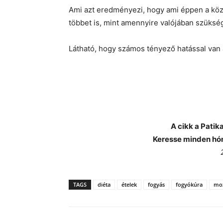
Ami azt eredményezi, hogy ami éppen a köz
többet is, mint amennyire valójában szüksé
Látható, hogy számos tényező hatással van
A cikk a Pati
Keresse minden hó
TAGS
diéta
ételek
fogyás
fogyókúra
mo