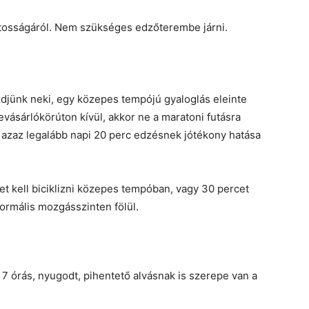
osságáról. Nem szükséges edzőterembe járni.
djünk neki, egy közepes tempójú gyaloglás eleinte
ásárlókörúton kívül, akkor ne a maratoni futásra
 azaz legalább napi 20 perc edzésnek jótékony hatása
et kell biciklizni közepes tempóban, vagy 30 percet
ormális mozgásszinten fölül.
7 órás, nyugodt, pihentető alvásnak is szerepe van a