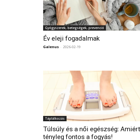
Gyógyszerek, betegségek, prevenció
Év eleji fogadalmak
Galenus
-
2026-02-19
Táplálkozás
Túlsúly és a női egészség: Amiér
tényleg fontos a fogyás!