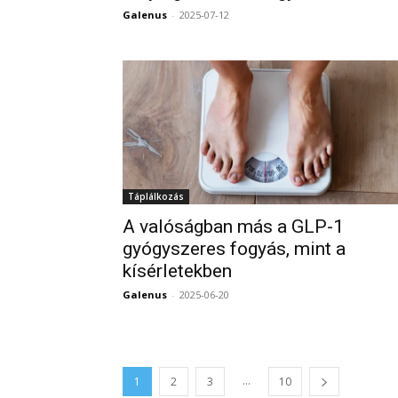
Galenus
-
2025-07-12
Táplálkozás
A valóságban más a GLP-1
gyógyszeres fogyás, mint a
kísérletekben
Galenus
-
2025-06-20
...
1
2
3
10