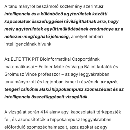
A tanulmányról beszámoló közlemény szerint
az
intelligencia és a különböző agyterületek közötti
kapcsolatok összefüggései rávilágíthatnak arra, hogy
mely agyterületek együttműködésének eredménye az a
nehezen megfogható jelenség
, amelyet emberi
intelligenciának hívunk.
Az ELTE TTK PIT Bioinformatikai Csoportjának
matematikusai – Fellner Máté és Varga Bálint kutatók és
Grolmusz Vince professzor – az agy leggyakrabban
tanulmányozott és legjobban ismert részének,
az apró,
tengeri csikóhal alakú hippokampusz szomszédait és az
intelligencia összefüggéseit vizsgálták
.
A vizsgálat során 414 alany agyi kapcsolatait térképezték
fel, és azonosították a hippokampusz leggyakrabban
előforduló szomszédhalmazait, azaz azokat az agyi