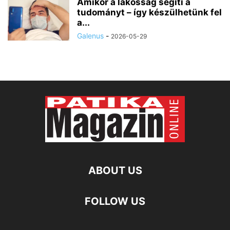
Amikor a lakosság segíti a
tudományt – így készülhetünk fel
a...
Galenus
-
2026-05-29
ABOUT US
FOLLOW US