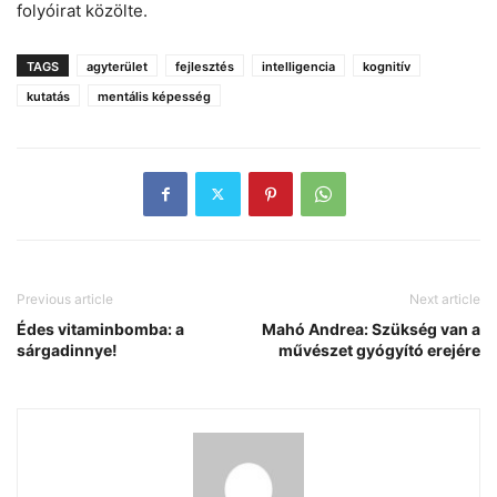
folyóirat közölte.
TAGS
agyterület
fejlesztés
intelligencia
kognitív
kutatás
mentális képesség
Previous article
Next article
Édes vitaminbomba: a
Mahó Andrea: Szükség van a
sárgadinnye!
művészet gyógyító erejére