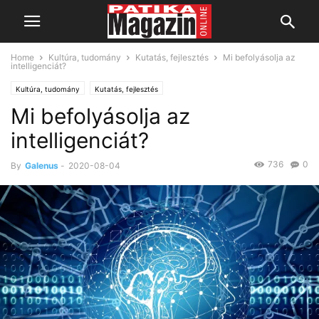
Home
Kultúra, tudomány
Kutatás, fejlesztés
Mi befolyásolja az
intelligenciát?
Kultúra, tudomány
Kutatás, fejlesztés
Mi befolyásolja az
intelligenciát?
736
0
By
Galenus
-
2020-08-04