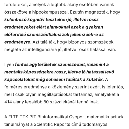
területeket, amelyek a legtöbb alany esetében vannak
összekötve a hippokampusszal. Ezután megnézték, hogy
különböző kognitív teszteken jó, illetve rossz
eredményeket elért alanyoknál ezek a gyakran
előforduló szomszédhalmazok jellemzőek-e az
eredményre
. Azt találták, hogy bizonyos szomszédok
megléte az intelligenciára jó, illetve rossz hatással van.
Ilyen
fontos agyterületek szomszédait, valamint a
mentális képességekre rossz, illetve jó hatással levő
kapcsolatokat még sohasem találtak a kutatók
. A
felmérés eredménye a közlemény szerint azért is jelentős,
mert csak olyan megállapításokat tartalmaz, amelyeket a
414 alany legalább 80 százalékánál fennállnak.
A ELTE TTK PIT Bioinformatikai Csoport matematikusainak
tanulmányát a Scientific Reports című tudományos