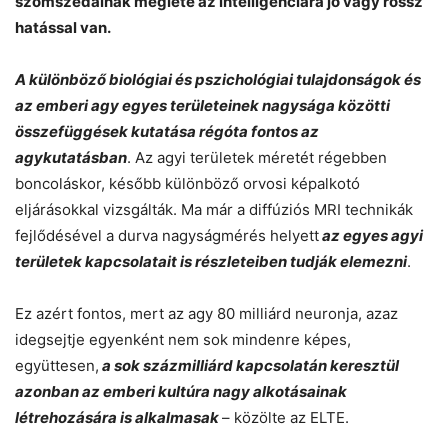
szomszédainak megléte az intelligenciára jó vagy rossz
hatással van.
A különböző biológiai és pszichológiai tulajdonságok és
az emberi agy egyes területeinek nagysága közötti
összefüggések kutatása régóta fontos az
agykutatásban
. Az agyi területek méretét régebben
boncoláskor, később különböző orvosi képalkotó
eljárásokkal vizsgálták. Ma már a diffúziós MRI technikák
fejlődésével a durva nagyságmérés helyett
az egyes agyi
területek kapcsolatait is részleteiben tudják elemezni
.
Ez azért fontos, mert az agy 80 milliárd neuronja, azaz
idegsejtje egyenként nem sok mindenre képes,
együttesen,
a sok százmilliárd kapcsolatán keresztül
azonban az emberi kultúra nagy alkotásainak
létrehozására is alkalmasak
– közölte az ELTE.