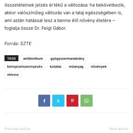
összetételnek jelzés értékű a változása: ha bekövetkezik,
akkor valószínűleg változás van a talaj egészségében is,
ami aztán hatással lesz a benne élő növény életére –
foglalja össze Dr. Feigl Gábor.
Forrás: SZTE
TAGS
antibiotikum
gyógyszermaradvány
környezetszennyezés
kutatás
műanyag
növények
stressz
Previous article
Next article