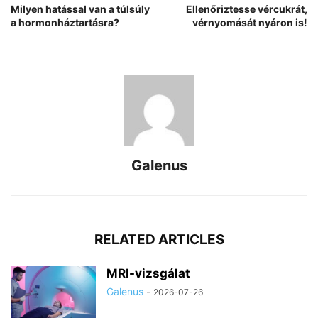
Milyen hatással van a túlsúly
Ellenőriztesse vércukrát,
a hormonháztartásra?
vérnyomását nyáron is!
Galenus
RELATED ARTICLES
MRI-vizsgálat
Galenus
-
2026-07-26