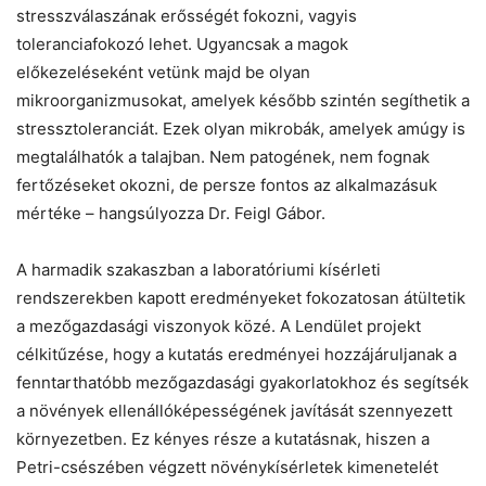
stresszválaszának erősségét fokozni, vagyis
toleranciafokozó lehet. Ugyancsak a magok
előkezeléseként vetünk majd be olyan
mikroorganizmusokat, amelyek később szintén segíthetik a
stressztoleranciát. Ezek olyan mikrobák, amelyek amúgy is
megtalálhatók a talajban. Nem patogének, nem fognak
fertőzéseket okozni, de persze fontos az alkalmazásuk
mértéke – hangsúlyozza Dr. Feigl Gábor.
A harmadik szakaszban a laboratóriumi kísérleti
rendszerekben kapott eredményeket fokozatosan átültetik
a mezőgazdasági viszonyok közé. A Lendület projekt
célkitűzése, hogy a kutatás eredményei hozzájáruljanak a
fenntarthatóbb mezőgazdasági gyakorlatokhoz és segítsék
a növények ellenállóképességének javítását szennyezett
környezetben. Ez kényes része a kutatásnak, hiszen a
Petri-csészében végzett növénykísérletek kimenetelét