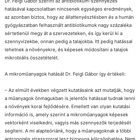
Dr. Feigl Gábor szerint az antibiotikum-szennyezés
hatásával kapcsolatban nincsenek egységes eredmények,
az azonban biztos, hogy az állattenyésztésben és a humán
gyógyászatban felhasznált antibiotikumok nagy százaléka
sértetlenül megy át a szervezeteken, és így kerül ki a
szennyvizekbe, onnan pedig a talajokba. Itt pedig hatással
lehetnek a növényekre, és képesek módosítani a talajok
mikrobiális összetételét.
A mikroműanyagok hatását Dr. Feigl Gábor így értékeli:
– Az elmúlt években végzett kutatásaink azt mutatják, hogy
a műanyagok önmagukban is jelentős hatással tudnak lenni
a növények korai fejlődésére. Emellett van olyan kutatási
információ is, amely szerint a mikroműanyagok képesek
vektorként viselkedni, vagyis más szennyezők terjedését
segíteni. A mi alapteóriánk, hogy a műanyagoknak a többi
antropogén stresszorral lesz bizonyos kölcsönhatása. Nem