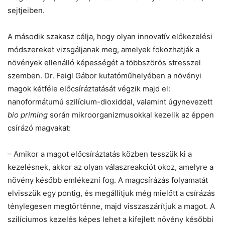
sejtjeiben.
A második szakasz célja, hogy olyan innovatív előkezelési
módszereket vizsgáljanak meg, amelyek fokozhatják a
növények ellenálló képességét a többszörös stresszel
szemben. Dr. Feigl Gábor kutatóműhelyében a növényi
magok kétféle előcsíráztatását végzik majd el:
nanoformátumú szilícium-dioxiddal, valamint úgynevezett
bio priming
során mikroorganizmusokkal kezelik az éppen
csírázó magvakat:
– Amikor a magot előcsíráztatás közben tesszük ki a
kezelésnek, akkor az olyan válaszreakciót okoz, amelyre a
növény később emlékezni fog. A magcsírázás folyamatát
elvisszük egy pontig, és megállítjuk még mielőtt a csírázás
ténylegesen megtörténne, majd visszaszárítjuk a magot. A
szilíciumos kezelés képes lehet a kifejlett növény későbbi