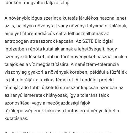
időnként megváltoztatja a talaj.
A növénybiológus szerint a kutatás járulékos haszna lehet
az is, ha olyan növényfajt vagy növényi folyamatot találnak,
amelyet fitoremediációs célra felhasználhatnak az
antropogén stresszorok kapcsán. Az SZTE Biológiai
Intézetben régóta kutatják annak a lehetőségeit, hogy
szennyeződéseket jobban tűrő növényeket használjanak a
talajok és a víz megtisztítására. A nehézfém-tolerancia
viszonylag gyakori a növények körében, például a fűzfélék
is jól tolerálják a toxikus fémeket. A Lendület projekt
témáját adó többi újkeletű stresszor kapcsán azonban az
ezirányú ismeretek hiányosak, így a toleráns fajok
azonosítása, vagy a mezőgazdasági fajok
tűrőképességének fokozása fontos eredménye lehet a
kutatásnak.