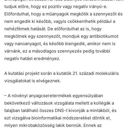
tudjuk előre, hogy ez pozitív vagy negatív irányú-e.
Előfordulhat, hogy a műanyagok megkötik a szennyezőt és
nem engedik ki később, vagyis csökkenthetik például a
nehézfémek hatását. De előfordulhat az is, hogy
megkötnek egy szennyezőt, mondjuk egy antibiotikumot
vagy nanoanyagot, és később kiengedik, amikor nem is
várnánk, ez a másodlagos szennyezés pedig további
negatív hatást eredményez.
A kutatási projekt során a kutatók 21. századi molekuláris
vizsgálatokat is elvégeznek.
– A növényi anyagcseretermékek egyensúlyában
bekövetkező változások vizsgálata mellett a kollégák a
talajban található összes DNS-t kivonják a mintákból, és
ezt vizsgálva bioinformatikai módszerekkel döntik el,
milyen mikrobaközösség lakik bennük. Ennek az