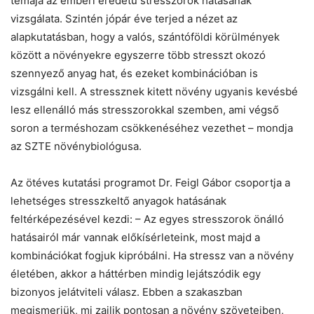
témája az emberi eredetű stresszorok hatásának
vizsgálata. Szintén jópár éve terjed a nézet az
alapkutatásban, hogy a valós, szántóföldi körülmények
között a növényekre egyszerre több stresszt okozó
szennyező anyag hat, és ezeket kombinációban is
vizsgálni kell. A stressznek kitett növény ugyanis kevésbé
lesz ellenálló más stresszorokkal szemben, ami végső
soron a terméshozam csökkenéséhez vezethet – mondja
az SZTE növénybiológusa.
Az ötéves kutatási programot Dr. Feigl Gábor csoportja a
lehetséges stresszkeltő anyagok hatásának
feltérképezésével kezdi: – Az egyes stresszorok önálló
hatásairól már vannak előkísérleteink, most majd a
kombinációkat fogjuk kipróbálni. Ha stressz van a növény
életében, akkor a háttérben mindig lejátszódik egy
bizonyos jelátviteli válasz. Ebben a szakaszban
megismerjük, mi zajlik pontosan a növény szöveteiben,