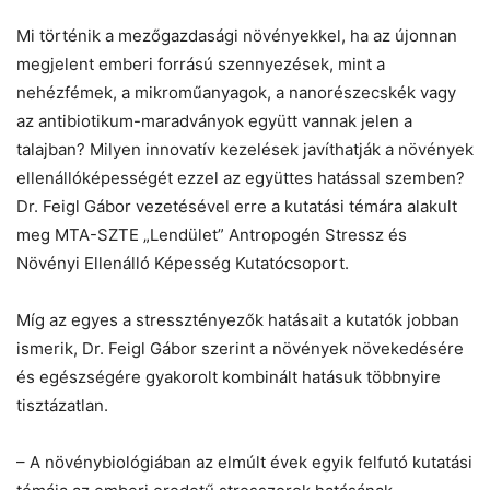
Mi történik a mezőgazdasági növényekkel, ha az újonnan
megjelent emberi forrású szennyezések, mint a
nehézfémek, a mikroműanyagok, a nanorészecskék vagy
az antibiotikum-maradványok együtt vannak jelen a
talajban? Milyen innovatív kezelések javíthatják a növények
ellenállóképességét ezzel az együttes hatással szemben?
Dr. Feigl Gábor vezetésével erre a kutatási témára alakult
meg MTA-SZTE „Lendület” Antropogén Stressz és
Növényi Ellenálló Képesség Kutatócsoport.
Míg az egyes a stressztényezők hatásait a kutatók jobban
ismerik, Dr. Feigl Gábor szerint a növények növekedésére
és egészségére gyakorolt kombinált hatásuk többnyire
tisztázatlan.
– A növénybiológiában az elmúlt évek egyik felfutó kutatási