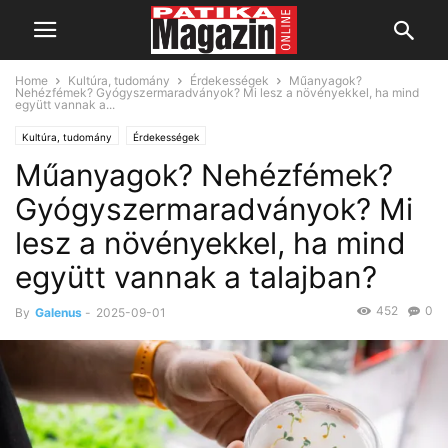
Home
Kultúra, tudomány
Érdekességek
Műanyagok?
Nehézfémek? Gyógyszermaradványok? Mi lesz a növényekkel, ha mind
együtt vannak a...
Kultúra, tudomány
Érdekességek
Műanyagok? Nehézfémek?
Gyógyszermaradványok? Mi
lesz a növényekkel, ha mind
együtt vannak a talajban?
452
0
By
Galenus
-
2025-09-01