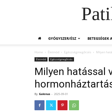
Pat
GYÓGYSZER/ÉSZ
BETEGSÉGEK A
Home
Életmód
Egészségmegőrzés
Milyen hatá
Életmód
Egészségmegőrzés
Milyen hatással v
hormonháztartá
By
Galenus
-
2025-09-01