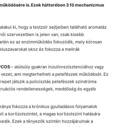
 működésére is. Ezek hátterében 3 fő mechanizmus
alakul ki, hogy a testzsír sejtjeiben található aromatáz
 női szervezetben is jelen van, csak kisebb
setén ez az enzimműködés fokozódik, mely kórosan
kluszavarokat okoz és fokozza a mellrák
 PCOS
– atúlsúly gyakran inzulinrezisztenciához vagy
vezet, ami megterhelheti a petefészek működését. Ez
erepet játszik a policisztás petefészek szindróma
struációs rendellenességek, meddőség és egyéb
aránya fokozza a krónikus gyulladásos folyamatok
i a kortizolszintet, a magas kortizolszint hatására
kedik. Ezek a tényezők szintén hozzájárulnak a