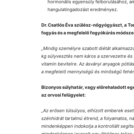
hormonális egyensúly felborulásához, am
hangulatingadozást eredményez.
Dr. Csatlós Éva szülész-nőgyógyászt, a Tom
fogyás és a megfelelő fogyókúrás módszer 
„Mindig személyre szabott diétát alkalmazzu
kg súlyvesztés nem káros a szervezetre és 
vitamin bevitelre. Az ásványi anyagok pótlá
a megfelelő mennyiségű és minőségű fehérj
Bizonyos súlyhatár, vagy előrehaladott e
az orvosi felügyelet:
„Az erősen túlsúlyos, elhízott emberek eseté
szénhidrát tartalmú étrend, a folyamatos, n
mindenképpen indokolja a kontrollált segíts
mindenképpen javasolt egy általános teljes