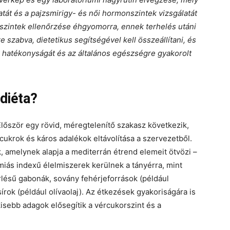
tát és a pajzsmirigy- és női hormonszintek vizsgálatát
nszintek ellenőrzése éhgyomorra, ennek terhelés utáni
 szabva, dietetikus segítségével kell összeállítani, és
k hatékonyságát és az általános egészségre gyakorolt
diéta?
 Először egy rövid, méregtelenítő szakasz következik,
 cukrok és káros adalékok eltávolítása a szervezetből.
, amelynek alapja a mediterrán étrend elemeit ötvözi –
miás indexű élelmiszerek kerülnek a tányérra, mint
rlésű gabonák, sovány fehérjeforrások (például
írok (például olívaolaj). Az étkezések gyakoriságára is
kisebb adagok elősegítik a vércukorszint és a