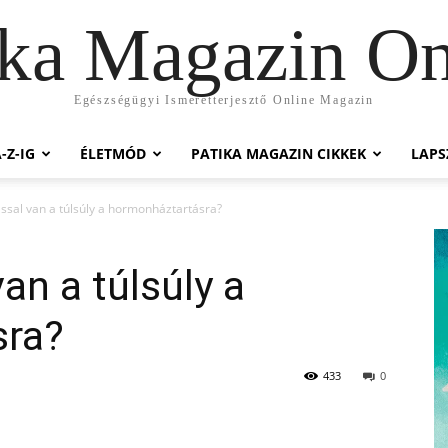
ika Magazin On
Egészségügyi Ismeretterjesztő Online Magazin
-Z-IG
ÉLETMÓD
PATIKA MAGAZIN CIKKEK
LAP
ssal van a túlsúly a hormonháztartásra?
an a túlsúly a
sra?
433
0