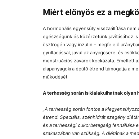
Miért előnyös ez a megkö
A hormonális egyensúly visszaállítása nem c
egészségünk és közérzetünk javításához is h
ösztrogén vagy inzulin – megfelelő arányb
gyulladással, javul az anyagcsere, és csök
menstruációs zavarok kockázata. Emellett a
alapanyagokra épülő étrend támogatja a mel
működését.
A terhesség során is kialakulhatnak olyan 
„A terhesség során fontos a kiegyensúlyozot
étrend. Speciális, szénhidrát szegény diét
és a terhességi cukorbetegség fennállása e
szakaszában van szükség.
A diétának a me