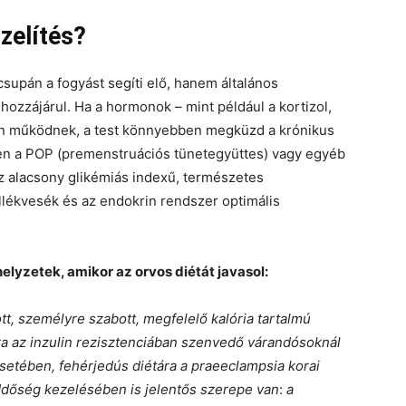
zelítés?
supán a fogyást segíti elő, hanem általános
ozzájárul. Ha a hormonok – mint például a kortizol,
an működnek, a test könnyebben megküzd a krónikus
ken a POP (premenstruációs tünetegyüttes) vagy egyéb
z alacsony glikémiás indexű, természetes
lékvesék és az endokrin rendszer optimális
helyzetek, amikor az orvos diétát javasol:
t, személyre szabott, megfelelő kalória tartalmú
ára az inzulin rezisztenciában szenvedő várandósoknál
setében, fehérjedús diétára a praeeclampsia korai
ddőség kezelésében is jelentős szerepe van
:
a