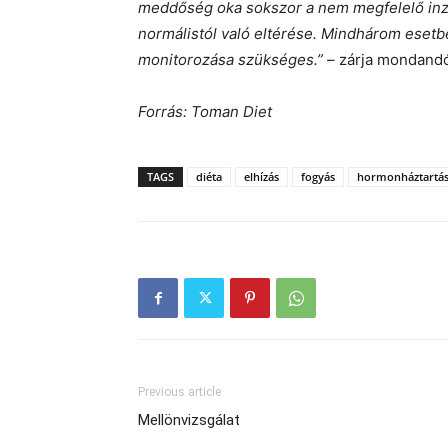
meddőség oka sokszor a nem megfelelő inzu
normálistól való eltérése. Mindhárom esetben
monitorozása szükséges.”
– zárja mondandój
Forrás: Toman Diet
TAGS
diéta
elhízás
fogyás
hormonháztartá
Previous article
Mellönvizsgálat