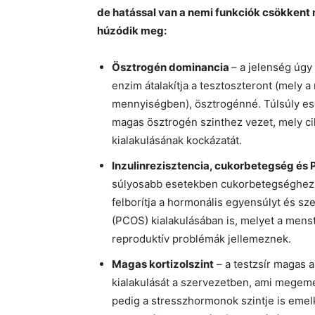
de hatással van a nemi funkciók csökkent
húzódik meg:
Ösztrogén dominancia
– a jelenség úgy 
enzim átalakítja a tesztoszteront (mely a
mennyiségben), ösztrogénné. Túlsúly e
magas ösztrogén szinthez vezet, mely ci
kialakulásának kockázatát.
Inzulinrezisztencia, cukorbetegség és
súlyosabb esetekben cukorbetegséghez 
felborítja a hormonális egyensúlyt és sz
(PCOS) kialakulásában is, melyet a men
reproduktív problémák jellemeznek.
Magas kortizolszint
– a testzsír magas 
kialakulását a szervezetben, ami megemel
pedig a stresszhormonok szintje is emel