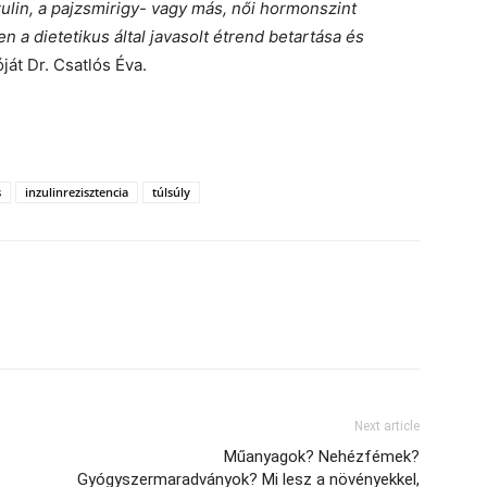
lin, a pajzsmirigy- vagy más, női hormonszint
 a dietetikus által javasolt étrend betartása és
át Dr. Csatlós Éva.
s
inzulinrezisztencia
túlsúly
Next article
Műanyagok? Nehézfémek?
Gyógyszermaradványok? Mi lesz a növényekkel,