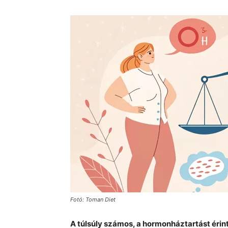
Fotó: Toman Diet
A túlsúly számos, a hormonháztartást éri