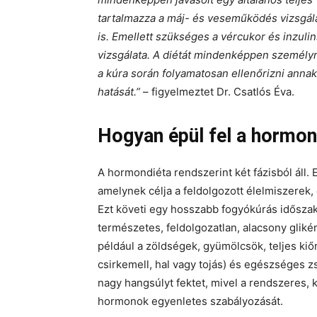
tartalmazza a máj- és veseműködés vizsgála
is. Emellett szükséges a vércukor és inzuli
vizsgálata. A diétát mindenképpen személyre
a kúra során folyamatosan ellenőrizni anna
hatását.”
– figyelmeztet Dr. Csatlós Éva.
Hogyan épül fel a hormon
A hormondiéta rendszerint két fázisból áll.
amelynek célja a feldolgozott élelmiszerek,
Ezt követi egy hosszabb fogyókúrás időszak
természetes, feldolgozatlan, alacsony gliké
például a zöldségek, gyümölcsök, teljes kiő
csirkemell, hal vagy tojás) és egészséges zs
nagy hangsúlyt fektet, mivel a rendszeres, 
hormonok egyenletes szabályozását.