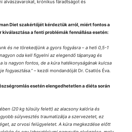
i alvászavarokat, krónikus fáradtságot és
an Diet szakértőjét kérdeztük arról, miért fontos a
kiválasztása a fenti problémák fennállása esetén:
nk és ne törekedjünk a gyors fogyásra – a heti 0,5-1
nagyon oda kell figyelni az elegendő tápanyag és
sa is nagyon fontos, de a kúra hatékonyságának kulcsa
e fogyasztása.”
– kezdi mondandóját Dr. Csatlós Éva.
gészségromlás esetén elengedhetetlen a diéta
során
ben (20 kg túlsúly felett) az alacsony kalória és
agyobb súlyvesztés traumatizálja a szervezetet, ez
éget, az orvosi felügyeletet. A kúra megkezdése előtt
 vérkép és egy laboratóriumi nagyrutin elvégzése, mely