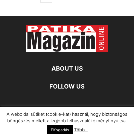
ABOUT US
FOLLOW US
A weboldal sütiket (cookie-kat) használ, hogy biztonságos
Impresszum
Adatkezelési Információ
böngészés mellett a legjobb felhasználói élményt nyújtsa.
Több...
©
Elfogadás