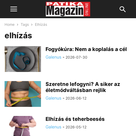
Home
Tags
Elhízás
elhízás
Fogyókúra: Nem a koplalás a cél
Galenus
-
2026-07-30
Szeretne lefogyni? A siker az
életmódváltásban rejlik
Galenus
-
2026-06-12
Elhízás és teherbeesés
Galenus
-
2026-05-12