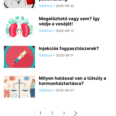
Galenus
-
2025-09-22
Megelőzhető vagy sem? Így
védje a veséjét!
Galenus
-
2025-09-12
Injekciós fogyasztószerek?
Galenus
-
2025-09-11
Milyen hatással van a túlsúly a
hormonháztartásra?
Galenus
-
2025-09-01
1
2
3