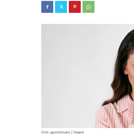
Fotó: gpointstudio | freepik