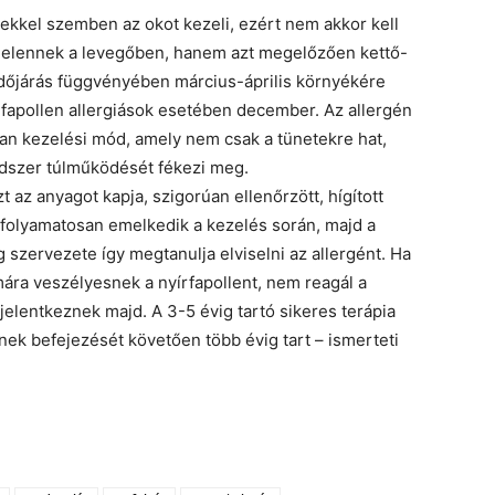
ekkel szemben az okot kezeli, ezért nem akkor kell
gjelennek a levegőben, hanem azt megelőzően kettő-
 időjárás függvényében március-április környékére
írfapollen allergiások esetében december. Az allergén
an kezelési mód, amely nem csak a tünetekre hat,
ndszer túlműködését fékezi meg.
 az anyagot kapja, szigorúan ellenőrzött, hígított
n folyamatosan emelkedik a kezelés során, majd a
 szervezete így megtanulja elviselni az allergént. Ha
ra veszélyesnek a nyírfapollent, nem reagál a
 jelentkeznek majd. A 3-5 évig tartó sikeres terápia
ek befejezését követően több évig tart – ismerteti