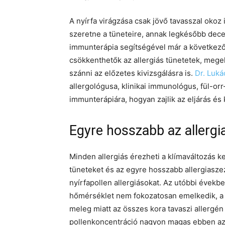
A nyírfa virágzása csak jövő tavasszal okoz 
szeretne a tüneteire, annak legkésőbb dece
immunterápia segítségével már a következő 
csökkenthetők az allergiás tünetetek, mege
szánni az előzetes kivizsgálásra is.
Dr. Luká
allergológusa, klinikai immunológus, fül-or
immunterápiára, hogyan zajlik az eljárás és 
Egyre hosszabb az allergi
Minden allergiás érezheti a klímaváltozás ke
tüneteket és az egyre hosszabb allergiasze
nyírfapollen allergiásokat. Az utóbbi évekbe
hőmérséklet nem fokozatosan emelkedik, a ta
meleg miatt az összes kora tavaszi allergén
pollenkoncentráció nagyon magas ebben az 