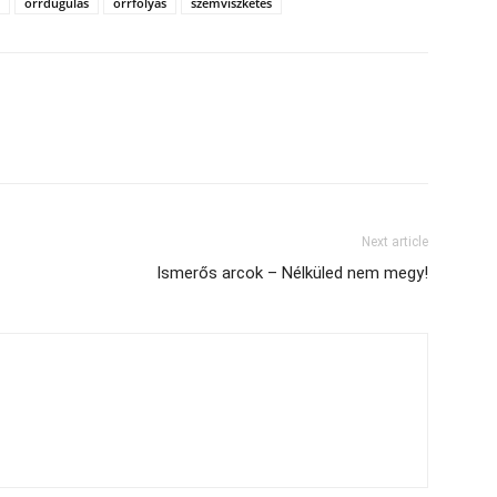
orrdugulás
orrfolyás
szemviszketés
Next article
Ismerős arcok – Nélküled nem megy!