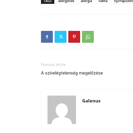
TAGS
allergének
allergia
nátha
nyírfapollen
Previous article
A szívelégtelenség megelőzése
Galenus