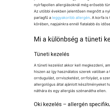
nyírfapollen allergiásoknál még erősebb tü
Az utóbbi években jelentősen megnőtt a nyír
parlagfű a
leggyakoribb allergén
. A korfa i
körében, napjainkra ennél fiatalabb és időse
Mi a különbség a tüneti k
Tüneti kezelés
A tüneti kezelést akkor kell megkezdeni, a
hiszen az így használatos szerek valóban a 
orrdugulást, orrviszketést, orrfolyást, a s
allergológus által ajánlott készítményeket
náthára és egy allergiás szénanátha ellen.
Oki kezelés – allergén specifi