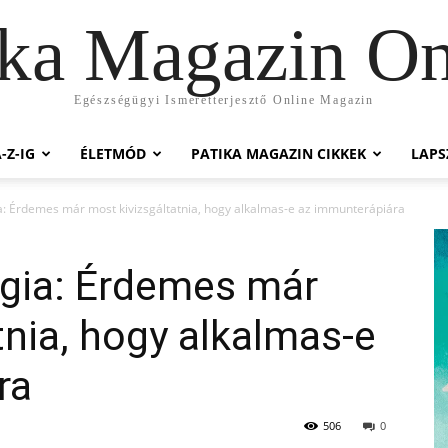
ika Magazin On
Egészségügyi Ismeretterjesztő Online Magazin
-Z-IG
ÉLETMÓD
PATIKA MAGAZIN CIKKEK
LAP
ia: Érdemes már most kivizsgáltatnia, hogy alkalmas-e az immunterápiára
ergia: Érdemes már
tnia, hogy alkalmas-e
ra
506
0