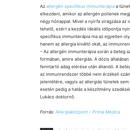
Az
allergén specifikus immunterápia
a tünet
elkezdeni, amikor az allergén pollenek me
négy hónappal. Mivel a nyírfa virágzása az
tehető, ezért a kezdés ideális időpontja ny
specifikus immunterápia ma az egyetlen oly
hanem az allergia kiváltó okát, az immunre
– Az allergén immunterápia során a beteg azt
formában, amire allergiás. A dózis általába
fenntartó adag elérése után állandó. A beteg
az immunrendszer többé nem érzékeli számá
jelenlétére, vagyis az allergiás tünetek sem
esetén pedig a hatás a készítmény szedésén
Lukács doktornő.
Forrás:
Allergiaközpont – Prima Medica