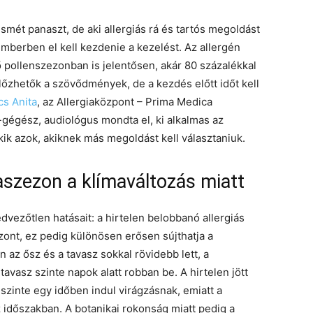
ismét panaszt, de aki allergiás rá és tartós megoldást
mberben el kell kezdenie a kezelést. Az allergén
pollenszezonban is jelentősen, akár 80 százalékkal
lőzhetők a szövődmények, de a kezdés előtt időt kell
cs Anita
, az Allergiaközpont – Prima Medica
r-gégész, audiológus mondta el, ki alkalmas az
kik azok, akiknek más megoldást kell választaniuk.
aszezon a klímaváltozás miatt
dvezőtlen hatásait: a hirtelen belobbanó allergiás
zont, ez pedig különösen erősen sújthatja a
n az ősz és a tavasz sokkal rövidebb lett, a
vasz szinte napok alatt robban be. A hirtelen jött
 szinte egy időben indul virágzásnak, emiatt a
időszakban. A botanikai rokonság miatt pedig a