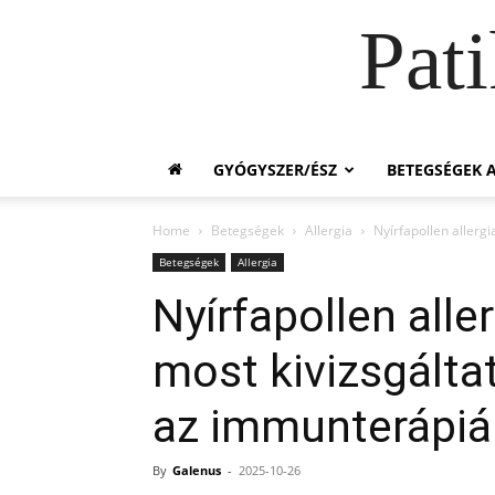
Pat
GYÓGYSZER/ÉSZ
BETEGSÉGEK A
Home
Betegségek
Allergia
Nyírfapollen allerg
Betegségek
Allergia
Nyírfapollen all
most kivizsgálta
az immunterápiá
By
Galenus
-
2025-10-26