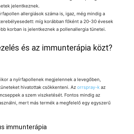
netek jelentkeznek.
fapollen allergiások száma is, igaz, még mindig a
s terebélyesedett: míg korábban főként a 20-30 évesek
bb korban is jelentkeznek a pollenallergia tünetei.
ezelés és az immunterápia közt?
mikor a nyírfapollenek megjelennek a levegőben,
tüneteket hivatottak csökkenteni. Az
orrspray-k
az
zemcseppek a szem viszketését. Fontos mindig az
 használni, mert más termék a megfelelő egy egyszerű
kus immunterápia