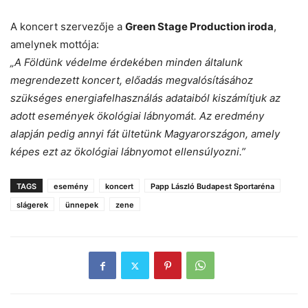
A koncert szervezője a
Green Stage Production iroda
,
amelynek mottója:
„A Földünk védelme érdekében minden általunk
megrendezett koncert, előadás megvalósításához
szükséges energiafelhasználás adataiból kiszámítjuk az
adott események ökológiai lábnyomát. Az eredmény
alapján pedig annyi fát ültetünk Magyarországon, amely
képes ezt az ökológiai lábnyomot ellensúlyozni.”
TAGS
esemény
koncert
Papp László Budapest Sportaréna
slágerek
ünnepek
zene