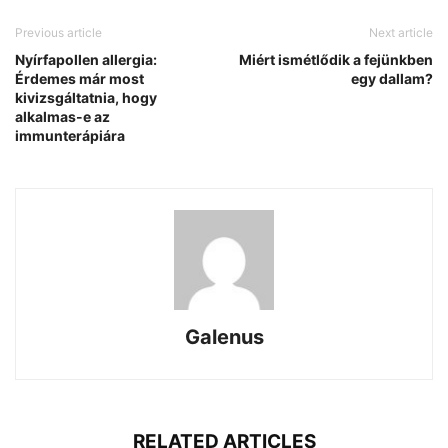
Previous article
Next article
Nyírfapollen allergia:
Miért ismétlődik a fejünkben
Érdemes már most
egy dallam?
kivizsgáltatnia, hogy
alkalmas-e az
immunterápiára
Galenus
RELATED ARTICLES