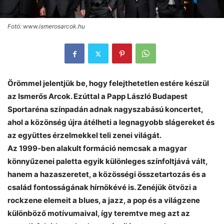
Fotó: www.ismerosarcok.hu
Örömmel jelentjük be, hogy felejthetetlen estére készül
az Ismerős Arcok. Ezúttal a Papp László Budapest
Sportaréna színpadán adnak nagyszabású koncertet,
ahol a közönség újra átélheti a legnagyobb slágereket és
az együttes érzelmekkel teli zenei világát.
Az 1999-ben alakult formáció nemcsak a magyar
könnyűzenei paletta egyik különleges színfoltjává vált,
hanem a hazaszeretet, a közösségi összetartozás és a
család fontosságának hírnökévé is. Zenéjük ötvözi a
rockzene elemeit a blues, a jazz, a pop és a világzene
különböző motívumaival, így teremtve meg azt az