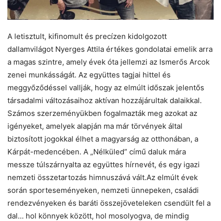
A letisztult, kifinomult és precízen kidolgozott
dallamvilágot Nyerges Attila értékes gondolatai emelik arra
a magas szintre, amely évek óta jellemzi az Ismerős Arcok
zenei munkásságát. Az együttes tagjai hittel és
meggyőződéssel vallják, hogy az elmúlt időszak jelentős
társadalmi változásaihoz aktívan hozzájárultak dalaikkal.
Számos szerzeményükben fogalmazták meg azokat az
igényeket, amelyek alapján ma már törvények által
biztosított jogokkal élhet a magyarság az otthonában, a
Kárpát-medencében. A „Nélküled” című daluk mára
messze túlszárnyalta az együttes hírnevét, és egy igazi
nemzeti összetartozás himnuszává vált.Az elmúlt évek
során sporteseményeken, nemzeti ünnepeken, családi
rendezvényeken és baráti összejöveteleken csendült fel a
dal… hol könnyek között, hol mosolyogva, de mindig