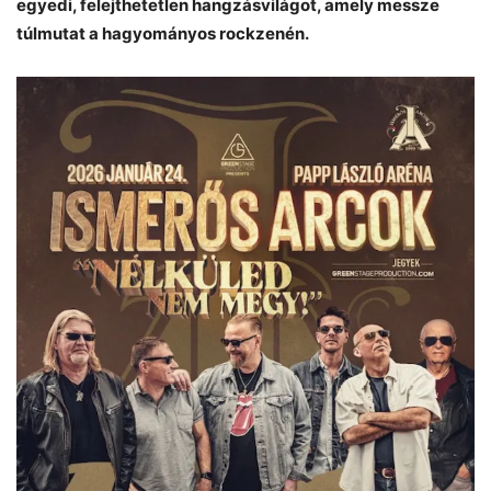
egyedi, felejthetetlen hangzásvilágot, amely messze
túlmutat a hagyományos rockzenén.