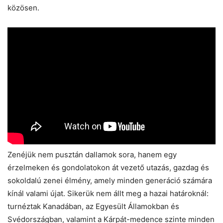
közösen.
Zenéjük nem pusztán dallamok sora, hanem egy
érzelmeken és gondolatokon át vezető utazás, gazdag és
sokoldalú zenei élmény, amely minden generáció számára
kínál valami újat. Sikerük nem állt meg a hazai határoknál:
turnéztak Kanadában, az Egyesült Államokban és
Svédországban, valamint a Kárpát-medence szinte minden