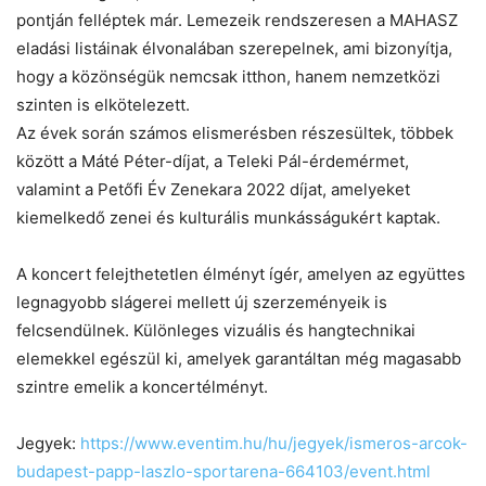
pontján felléptek már. Lemezeik rendszeresen a MAHASZ
eladási listáinak élvonalában szerepelnek, ami bizonyítja,
hogy a közönségük nemcsak itthon, hanem nemzetközi
szinten is elkötelezett.
Az évek során számos elismerésben részesültek, többek
között a Máté Péter-díjat, a Teleki Pál-érdemérmet,
valamint a Petőfi Év Zenekara 2022 díjat, amelyeket
kiemelkedő zenei és kulturális munkásságukért kaptak.
A koncert felejthetetlen élményt ígér, amelyen az együttes
legnagyobb slágerei mellett új szerzeményeik is
felcsendülnek. Különleges vizuális és hangtechnikai
elemekkel egészül ki, amelyek garantáltan még magasabb
szintre emelik a koncertélményt.
Jegyek:
https://www.eventim.hu/hu/jegyek/ismeros-arcok-
budapest-papp-laszlo-sportarena-664103/event.html