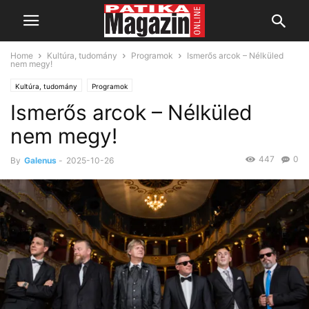
Home
Kultúra, tudomány
Programok
Ismerős arcok – Nélküled
nem megy!
Kultúra, tudomány
Programok
Ismerős arcok – Nélküled
nem megy!
447
0
By
Galenus
-
2025-10-26