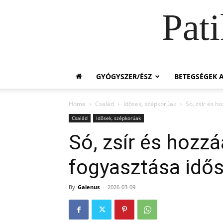
Pat
GYÓGYSZER/ÉSZ
BETEGSÉGEK A
Home
Család
Idősek, szépkorúak
Só, zsír és h
Család
Idősek, szépkorúak
Só, zsír és hozz
fogyasztása idő
By
Galenus
-
2026-03-09