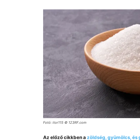
Fotó: itor115 © 123RF.com
Az előző cikkben a
zöldség, gyümölcs, és