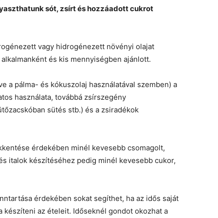
yaszthatunk sót, zsírt és hozzáadott cukrot
rogénezett vagy hidrogénezett növényi olajat
 alkalmanként és kis mennyiségben ajánlott.
letve a pálma- és kókuszolaj használatával szemben) a
zatos használata, továbbá zsírszegény
ütőzacskóban sütés stb.) és a zsiradékok
ökkentése érdekében minél kevesebb csomagolt,
 és italok készítéséhez pedig minél kevesebb cukor,
enntartása érdekében sokat segíthet, ha az idős saját
 készíteni az ételeit. Időseknél gondot okozhat a