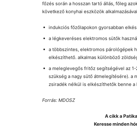
főzés során a hosszan tartó állás, főleg azok
következő konyhai eszközök alkalmazásával
indukciós főzőlapokon gyorsabban elkész
a légkeveréses elektromos sütők használa
a többszintes, elektromos párológépek h
elkészíthető. alkalmas különböző zöldség
a meleglevegős fritőz segítségével az 1-
szükség a nagy sütő átmelegítésére). a 
zsiradék nélkül is elkészíthetők benne a
Forrás: MDOSZ
A cikk a Pati
Keresse minden hó