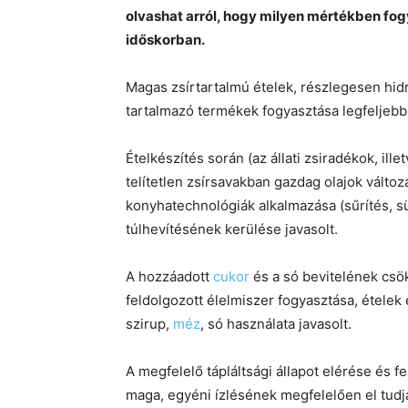
olvashat arról, hogy milyen mértékben fog
időskorban.
Magas zsírtartalmú ételek, részlegesen hid
tartalmazó termékek fogyasztása legfeljebb
Ételkészítés során (az állati zsiradékok, il
telítetlen zsírsavakban gazdag olajok válto
konyhatechnológiák alkalmazása (sűrítés, s
túlhevítésének kerülése javasolt.
A hozzáadott
cukor
és a só bevitelének cs
feldolgozott élelmiszer fogyasztása, ételek
szirup,
méz
, só használata javasolt.
A megfelelő tápláltsági állapot elérése és f
maga, egyéni ízlésének megfelelően el tudja