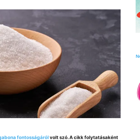
Né
 gabona fontosságáról
volt szó. A cikk folytatásaként