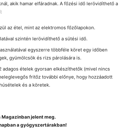
nál, akik hamar elfáradnak. A főzési idő lerövidíthető a
:
ül az étel, mint az elektromos főzőlapokon.
tával szintén lerövidíthető a sütési idő.
asználatával egyszerre többféle köret egy időben
ek, gyümölcsök és rizs párolására is.
2 adagos ételek gyorsan elkészíthetők (mivel nincs
meleglevegős fritőz további előnye, hogy hozzáadott
 húsételek és a köretek.
ka Magazinban jelent meg.
napban a gyógyszertárakban!