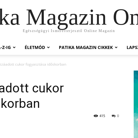
ika Magazin On
Egészségügyi Ismeretterjesztő Online Magazin
-Z-IG
ÉLETMÓD
PATIKA MAGAZIN CIKKEK
LAP
ozzáadott cukor fogyasztása időskorban
áadott cukor
skorban
415
0