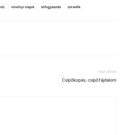
méz
növényi olajok
sófogyasztás
zsiradék
Next article
Csípőkopás, csípőfájdalom