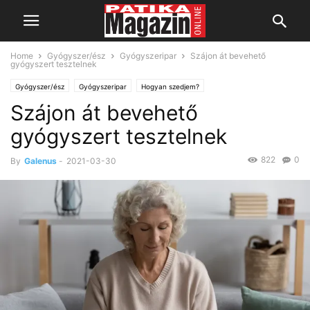
Home
Gyógyszer/ész
Gyógyszeripar
Szájon át bevehető
gyógyszert tesztelnek
Gyógyszer/ész
Gyógyszeripar
Hogyan szedjem?
Szájon át bevehető
gyógyszert tesztelnek
822
0
By
Galenus
-
2021-03-30