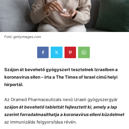
Fotó: gettyimages.com
Szájon át bevehető gyógyszert tesztelnek Izraelben a
koronavírus ellen – írta a The Times of Israel című helyi
hírportál.
Az Oramed Pharmaceuticals nevű izraeli gyógyszergyár
szájon át bevehető tablettát fejlesztett ki, amely a lap
szerint forradalmasíthatja a koronavírus elleni küzdelmet
az immunizálás felgyorsítása révén.