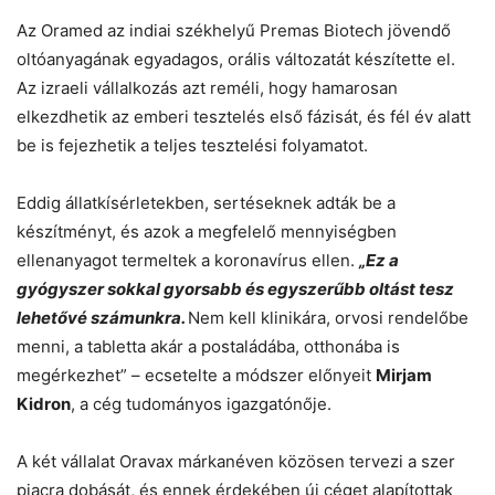
Az Oramed az indiai székhelyű Premas Biotech jövendő
oltóanyagának egyadagos, orális változatát készítette el.
Az izraeli vállalkozás azt reméli, hogy hamarosan
elkezdhetik az emberi tesztelés első fázisát, és fél év alatt
be is fejezhetik a teljes tesztelési folyamatot.
Eddig állatkísérletekben, sertéseknek adták be a
készítményt, és azok a megfelelő mennyiségben
ellenanyagot termeltek a koronavírus ellen.
„Ez a
gyógyszer sokkal gyorsabb és egyszerűbb oltást tesz
lehetővé számunkra.
Nem kell klinikára, orvosi rendelőbe
menni, a tabletta akár a postaládába, otthonába is
megérkezhet” – ecsetelte a módszer előnyeit
Mirjam
Kidron
, a cég tudományos igazgatónője.
A két vállalat Oravax márkanéven közösen tervezi a szer
piacra dobását, és ennek érdekében új céget alapítottak