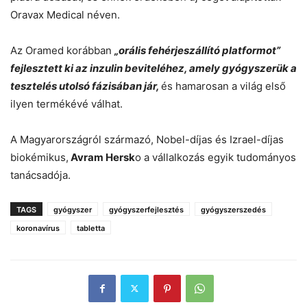
Oravax Medical néven.
Az Oramed korábban
„orális fehérjeszállító platformot”
fejlesztett ki az inzulin beviteléhez, amely gyógyszerük a
tesztelés utolsó fázisában jár,
és hamarosan a világ első
ilyen termékévé válhat.
A Magyarországról származó, Nobel-díjas és Izrael-díjas
biokémikus,
Avram Hersk
o a vállalkozás egyik tudományos
tanácsadója.
TAGS
gyógyszer
gyógyszerfejlesztés
gyógyszerszedés
koronavírus
tabletta