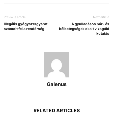
Previous article
Next article
Illegális gyógyszergyárat
A gyulladásos bőr- és
számolt fel a rendőrség
bélbetegségek okait vizsgáló
kutatás
Galenus
RELATED ARTICLES