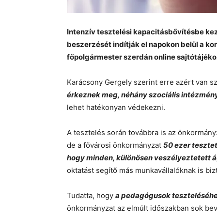
Intenzív tesztelési kapacitásbővítésbe ke
beszerzését indítják el napokon belül a k
főpolgármester szerdán online sajtótájéko
Karácsony Gergely szerint erre azért van 
érkeznek meg, néhány szociális intézményb
lehet hatékonyan védekezni.
A tesztelés során továbbra is az önkormány
de a fővárosi önkormányzat
50 ezer teszte
hogy minden, különösen veszélyeztetett 
oktatást segítő más munkavállalóknak is biz
Tudatta, hogy
a pedagógusok teszteléséhe
önkormányzat az elmúlt időszakban sok bevét