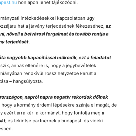
apest.hu
honlapon lehet tájékozódni.
rmányzati intézkedésekkel kapcsolatban úgy
 hozzájárulhat a járvány terjedésének fékezéséhez,
az
i, növeli a belvárosi forgalmat és tovább rontja a
ny terjedését
.
ta nagyobb kapacitással működik, ezt a feladatot
eszik, annak ellenére is, hogy a jegybevételek
hiányában rendkívül rossz helyzetbe került a
zása – hangsúlyozta.
országon, napról napra negatív rekordok dőlnek
, hogy a kormány érdemi lépésekre szánja el magát, de
y ezért arra kéri a kormányt, hogy fontolja meg
a
sát,
és tekintse partnernek a budapesti és vidéki
ésben.