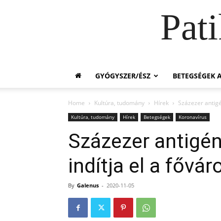
Pat
GYÓGYSZER/ÉSZ
BETEGSÉGEK A
Home
Kultúra, tudomány
Hírek
Százezer antigé
Kultúra, tudomány
Hírek
Betegségek
Koronavírus
Százezer antigén
indítja el a fővá
By
Galenus
-
2020-11-05