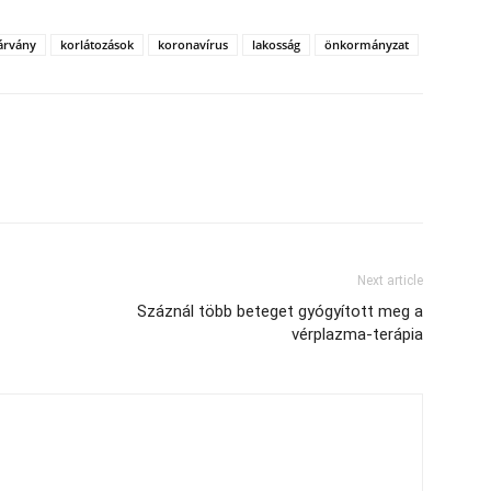
árvány
korlátozások
koronavírus
lakosság
önkormányzat
Next article
Száznál több beteget gyógyított meg a
vérplazma-terápia