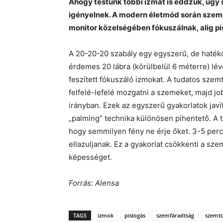
Ahogy testünk többi izmát is eddzük, úgy 
igényelnek. A modern életmód során szeme
monitor közelségében fókuszálnak, alig pi
A 20-20-20 szabály egy egyszerű, de haté
érdemes 20 lábra (körülbelül 6 méterre) lévő
feszített fókuszáló izmokat. A tudatos szemt
felfelé-lefelé mozgatni a szemeket, majd j
irányban. Ezek az egyszerű gyakorlatok jav
„palming” technika különösen pihentető. A
hogy semmilyen fény ne érje őket. 3-5 perci
ellazuljanak. Ez a gyakorlat csökkenti a sze
képességet.
Forrás: Alensa
TAGS
izmok
pislogás
szemfáradtság
szemt