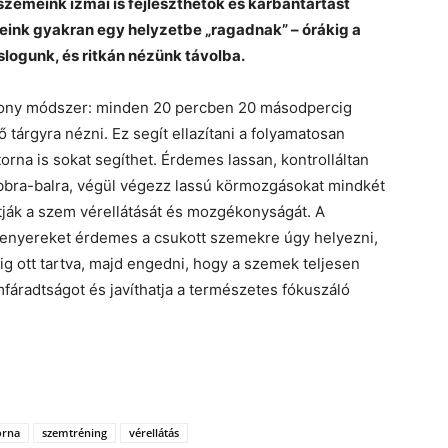
szemeink izmai is fejleszthetők és karbantartást
ink gyakran egy helyzetbe „ragadnak” – órákig a
slogunk, és ritkán nézünk távolba.
kony módszer: minden 20 percben 20 másodpercig
 tárgyra nézni. Ez segít ellazítani a folyamatosan
orna is sokat segíthet. Érdemes lassan, kontrolláltan
obbra-balra, végül végezz lassú körmozgásokat mindkét
ítják a szem vérellátását és mozgékonyságát. A
 tenyereket érdemes a csukott szemekre úgy helyezni,
g ott tartva, majd engedni, hogy a szemek teljesen
mfáradtságot és javíthatja a természetes fókuszáló
orna
szemtréning
vérellátás