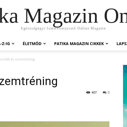
ika Magazin On
Egészségügyi Ismeretterjesztő Online Magazin
-Z-IG
ÉLETMÓD
PATIKA MAGAZIN CIKKEK
LAP
ornák és szemtréning
zemtréning
407
0