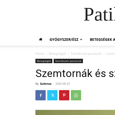
Pat
GYÓGYSZER/ÉSZ
BETEGSÉGEK A
Home
Betegségek
Szemészeti panaszok
Szemt
Betegségek
Szemészeti panaszok
Szemtornák és s
By
Galenus
-
2025-09-25