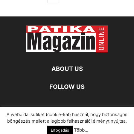
ABOUT US
FOLLOW US
A weboldal sütiket (cookie-kat) használ, hogy biztonságos
Impresszum
Adatkezelési Információ
böngészés mellett a legjobb felhasználói élményt nyújtsa.
Több...
©
Elfogadás