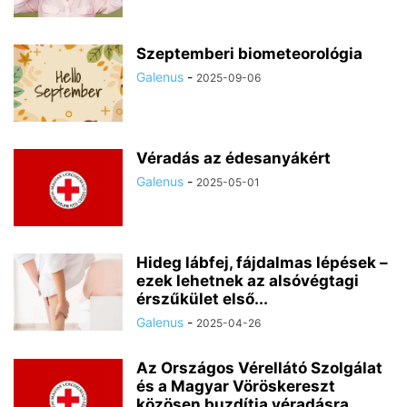
Szeptemberi biometeorológia
Galenus
-
2025-09-06
Véradás az édesanyákért
Galenus
-
2025-05-01
Hideg lábfej, fájdalmas lépések –
ezek lehetnek az alsóvégtagi
érszűkület első...
Galenus
-
2025-04-26
Az Országos Vérellátó Szolgálat
és a Magyar Vöröskereszt
közösen buzdítja véradásra...