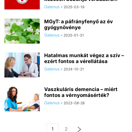
Galenus
-
2025-03-19
MGyT: a páfrányfenyő az év
gyógynövénye
Galenus
-
2025-01-31
Hatalmas munkát végez a szív –
ezért fontos a vérellátása
Galenus
-
2024-10-21
Vaszkuláris demencia – miért
fontos a vérnyomásérték?
Galenus
-
2023-08-28
1
2