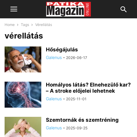
Home
Tags
Vérellátás
vérellátás
Hőségájulás
Galenus
-
2026-06-17
Homályos látás? Elnehezülő kar?
– A stroke előjelei lehetnek
Galenus
-
2025-11-01
Szemtornák és szemtréning
Galenus
-
2025-09-25