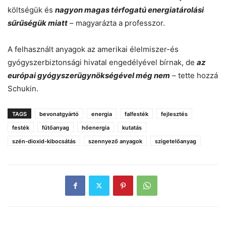
költségük és
nagyon magas térfogatú energiatárolási
sűrűségük miatt
– magyarázta a professzor.
A felhasznált anyagok az amerikai élelmiszer-és
gyógyszerbiztonsági hivatal engedélyével bírnak, de
az
európai gyógyszerügynökségével még nem
– tette hozzá
Schukin.
TAGS
bevonatgyártó
energia
falfesték
fejlesztés
festék
fűtőanyag
hőenergia
kutatás
szén-dioxid-kibocsátás
szennyező anyagok
szigetelőanyag