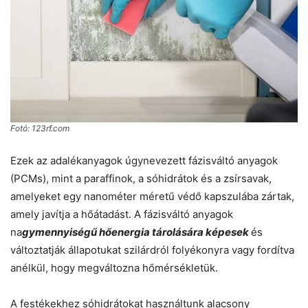
Fotó: 123rf.com
Ezek az adalékanyagok úgynevezett fázisváltó anyagok
(PCMs), mint a paraffinok, a sóhidrátok és a zsírsavak,
amelyeket egy nanométer méretű védő kapszulába zártak,
amely javítja a hőátadást. A fázisváltó anyagok
na
gymennyiségű hőenergia tárolására képesek
és
változtatják állapotukat szilárdról folyékonyra vagy fordítva
anélkül, hogy megváltozna hőmérsékletük.
A festékekhez sóhidrátokat használtunk alacsony