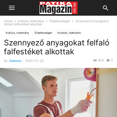
Home
Kultúra, tudomány
Érdekességek
Szennyező anyagokat
felfaló falfestéket alkottak
Kultúra, tudomány
Érdekességek
Kutatás, fejlesztés
Szennyező anyagokat felfaló
falfestéket alkottak
824
0
By
Galenus
-
2020-01-23