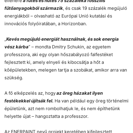
ellenére
a fűtés és hűtés 75 százaléka fosszilis
fűtőanyagokból származik
, és csak 19 százalék megújuló
energiákból – olvasható az Európai Unió kutatási és
innovációs folyóiratában, a Horizonban.
„
Kevés megújuló energiát használnak, és sok energia
vész kárba
” – mondta Dmitry Schukin, az egyetem
professzora, aki egy olyan hőszabályozó falfestéket
fejlesztett ki, amely elnyeli és kibocsátja a hőt a
kőépületekben, melegen tartja a szobákat, amikor arra van
szükség.
A fő elképzelés az, hogy
az öreg házakat ilyen
festékekkel újítsák fel.
Ha van például egy öreg történelmi
épületünk, azt nem rombolhatjuk le, és nem építhetünk
helyette újat – hangoztatta a professzor.
Az ENERPAINT nevű projekt keretében kifejlesztett