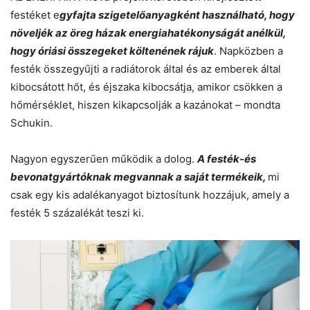
festéket e
gyfajta szigetelőanyagként használható, hogy
növeljék az öreg házak energiahatékonyságát anélkül,
hogy óriási összegeket költenének rájuk
. Napközben a
festék összegyűjti a radiátorok által és az emberek által
kibocsátott hőt, és éjszaka kibocsátja, amikor csökken a
hőmérséklet, hiszen kikapcsolják a kazánokat – mondta
Schukin.
Nagyon egyszerűen működik a dolog.
A festék-és
bevonatgyártóknak megvannak a saját termékeik,
mi
csak egy kis adalékanyagot biztosítunk hozzájuk, amely a
festék 5 százalékát teszi ki.