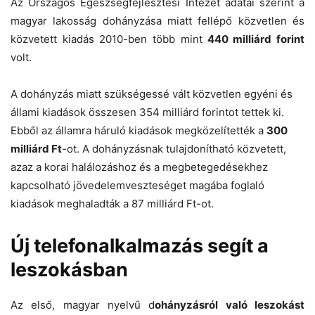
Az Országos Egészségfejlesztési Intézet adatai szerint a
magyar lakosság dohányzása miatt fellépő közvetlen és
közvetett kiadás 2010-ben több mint
440 milliárd forint
volt.
A dohányzás miatt szükségessé vált közvetlen egyéni és
állami kiadások összesen 354 milliárd forintot tettek ki.
Ebből az államra háruló kiadások megközelítették a
300
milliárd Ft
-ot. A dohányzásnak tulajdonítható közvetett,
azaz a korai halálozáshoz és a megbetegedésekhez
kapcsolható jövedelemveszteséget magába foglaló
kiadások meghaladták a 87 milliárd Ft-ot.
Új telefonalkalmazás segít a
leszokásban
Az első, magyar nyelvű d
ohányzásról való leszokást