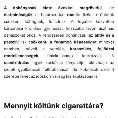
A dohányosok élete évekkel megrövidül,
de
életminőségük
is határozottan
romlik
: fizikai erőnlétük
csökken, köhögnek, fulladnak. A légutak közvetlen
károsítása krónikus gyulladást, hosszabb távon asztmás
panaszokat okoz. A rendszeres dohányzás (az
aktív és a
passzív
is)
csökkenti a fogamzó képességet
mindkét
nemben, növeli a vetélés,
koraszülés, fejlődési
rendellenességek
kialakulásának kockázatát. A
csontritkulás
egyik kockázati tényezője, okozhatja az
ízületi gyulladások fellobbanását, de kutatások szerint
szerepe lehet az időskori vakság kialakulásában is.
Mennyit költünk cigarettára?