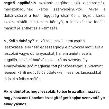
segítő applikáció
azoknak segíthet, akik elhatározták,
megszabadulnak káros szenvedélyüktől. Mivel a
dohányzásról a testi függőség okán és a rögzült káros
szokásminták miatt sem könnyű, a leszokáshoz ideális
mankót jelenthet az alkalmazás.
A „
Kell a dohány?
” nevű alkalmazás nem csak a
leszokással elérhető egészségügyi előnyökkel motiválja a
leszokni vágyó dohányosokat, hanem amint neve is
sugallja, kiszámíthatóvá teszi a káros szenvedély
elhagyásával járó megtakarított pénzösszeget is, valamint
lépésenkénti motivációs ötletekkel, hasznos tanácsokkal
látja el a felhasználót.
Aki eldöntötte, hogy leszokik, töltse le az alkalmazást,
hogy hasznos tippeket és segítséget kapjon szenvedélye
elhagyáshoz: