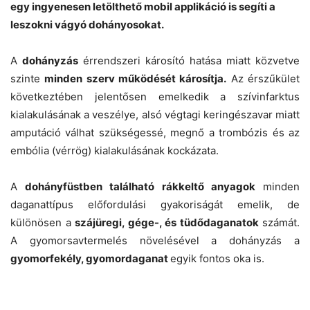
egy ingyenesen letölthető mobil applikáció is segíti a
leszokni vágyó dohányosokat.
A
dohányzás
érrendszeri károsító hatása miatt közvetve
szinte
minden szerv működését károsítja.
Az érszűkület
következtében jelentősen emelkedik a szívinfarktus
kialakulásának a veszélye, alsó végtagi keringészavar miatt
amputáció válhat szükségessé, megnő a trombózis és az
embólia (vérrög) kialakulásának kockázata.
A
dohányfüstben található rákkeltő anyagok
minden
daganattípus előfordulási gyakoriságát emelik, de
különösen a
szájüregi, gége-, és tüdődaganatok
számát.
A gyomorsavtermelés növelésével a dohányzás a
gyomorfekély, gyomordaganat
egyik fontos oka is.