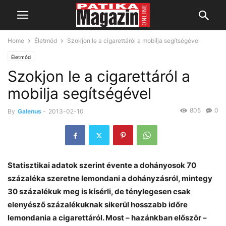
Home
Életmód
Szokjon le a cigarettáról a mobilja segítségével
Életmód
Szokjon le a cigarettáról a
mobilja segítségével
805
0
By
Galenus
-
2013-02-10
Statisztikai adatok szerint évente a dohányosok 70
százaléka szeretne lemondani a dohányzásról, mintegy
30 százalékuk meg is kísérli, de ténylegesen csak
elenyésző százalékuknak sikerül hosszabb időre
lemondania a cigarettáról. Most – hazánkban először –