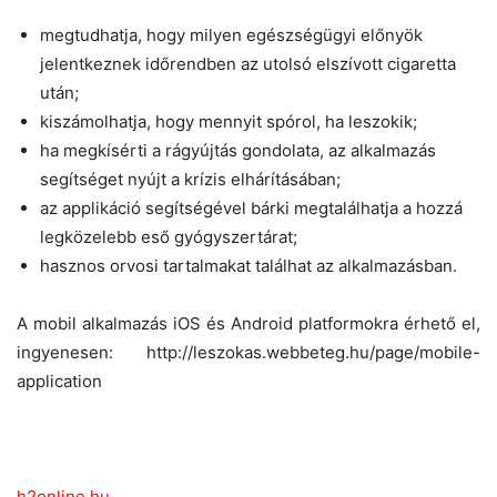
megtudhatja, hogy milyen egészségügyi előnyök
jelentkeznek időrendben az utolsó elszívott cigaretta
után;
kiszámolhatja, hogy mennyit spórol, ha leszokik;
ha megkísérti a rágyújtás gondolata, az alkalmazás
segítséget nyújt a krízis elhárításában;
az applikáció segítségével bárki megtalálhatja a hozzá
legközelebb eső gyógyszertárat;
hasznos orvosi tartalmakat találhat az alkalmazásban.
A mobil alkalmazás iOS és Android platformokra érhető el,
ingyenesen: http://leszokas.webbeteg.hu/page/mobile-
application
h2online.hu